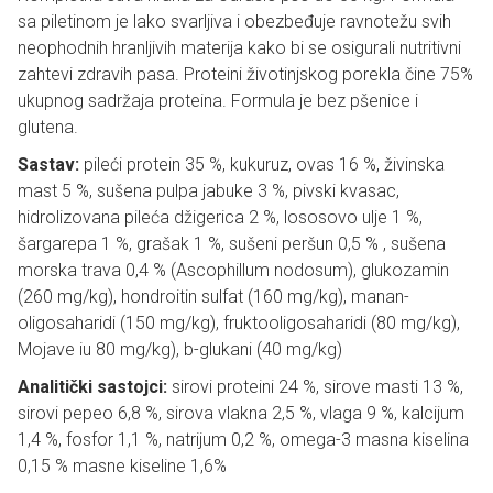
sa piletinom je lako svarljiva i obezbeđuje ravnotežu svih
neophodnih hranljivih materija kako bi se osigurali nutritivni
zahtevi zdravih pasa. Proteini životinjskog porekla čine 75%
ukupnog sadržaja proteina. Formula je bez pšenice i
glutena.
Sastav:
pileći protein 35 %, kukuruz, ovas 16 %, živinska
mast 5 %, sušena pulpa jabuke 3 %, pivski kvasac,
hidrolizovana pileća džigerica 2 %, lososovo ulje 1 %,
šargarepa 1 %, grašak 1 %, sušeni peršun 0,5 % , sušena
morska trava 0,4 % (Ascophillum nodosum), glukozamin
(260 mg/kg), hondroitin sulfat (160 mg/kg), manan-
oligosaharidi (150 mg/kg), fruktooligosaharidi (80 mg/kg),
Mojave iu 80 mg/kg), b-glukani (40 mg/kg)
Analitički sastojci:
sirovi proteini 24 %, sirove masti 13 %,
sirovi pepeo 6,8 %, sirova vlakna 2,5 %, vlaga 9 %, kalcijum
1,4 %, fosfor 1,1 %, natrijum 0,2 %, omega-3 masna kiselina
0,15 % masne kiseline 1,6%