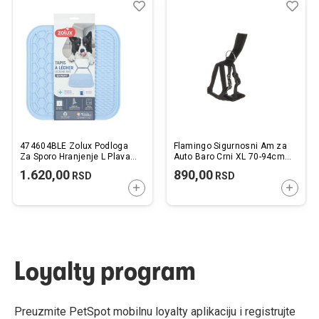
Dodaj
Uporedi
Dod
Upo
u
u
listu
listu
želja
želj
474604BLE Zolux Podloga
Flamingo Sigurnosni Am za
Za Sporo Hranjenje L Plava
Auto Baro Crni XL 70-94cm /
30x30cm
25mm
1.620,00
890,00
RSD
RSD
DODAJTE U KORPU
DODAJ
Loyalty program
Preuzmite PetSpot mobilnu loyalty aplikaciju i registrujte