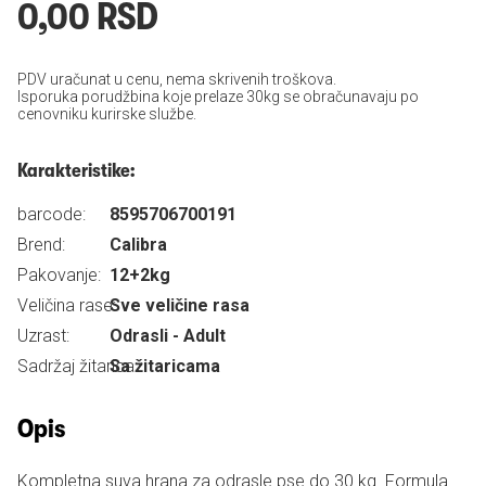
0,00 RSD
PDV uračunat u cenu, nema skrivenih troškova.
Isporuka porudžbina koje prelaze 30kg se obračunavaju po
cenovniku kurirske službe.
Karakteristike:
barcode:
8595706700191
Brend:
Calibra
Pakovanje:
12+2kg
Veličina rase:
Sve veličine rasa
Uzrast:
Odrasli - Adult
Sadržaj žitarica:
Sa žitaricama
Opis
Kompletna suva hrana za odrasle pse do 30 kg. Formula