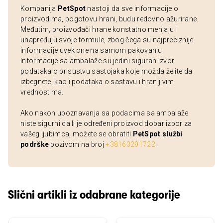
Kompanija
PetSpot
nastoji da sve informacije o
proizvodima, pogotovu hrani, budu redovno ažurirane.
Međutim, proizvođači hrane konstatno menjaju i
unapređuju svoje formule, zbog čega su najpreciznije
informacije uvek one na samom pakovanju.
Informacije sa ambalaže su jedini siguran izvor
podataka o prisustvu sastojaka koje možda želite da
izbegnete, kao i podataka o sastavu i hranljivim
vrednostima.
Ako nakon upoznavanja sa podacima sa ambalaže
niste sigurni da li je određeni proizvod dobar izbor za
vašeg ljubimca, možete se obratiti
PetSpot službi
podrške
pozivom na broj
+38163291722
.
Slični artikli iz odabrane kategorije