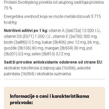
Proteini životinjskog porekla od ukupnog sadržaja proteina
75 %
Energetska vrednost koja se može metabolizovati 3.715
kcal/kg
Nutritivni aditivi po 1 kg:
vitamin A (3a672a) 12.000 I.U.,
vitamin D3 (E671) 1.000 I.U., vitamin E (3a700) 300 mg,
biotin (3a880) 0.5 mg, bakar (3b406) zinc 12 mg, b6 mg ,
gvožđe (3b106) 60 mg, mangan (3b504) 30 mg, jod
(3b201) 0,5 mg, selen (3b810) 0,12 mg
Sadrži prirodne antioksidante odobrene od strane EU:
ekstrakte tokoferola iz biljnog ulja (1b306), askorbil
palmitata (1b304) i ekstrakta ruzmarina.
Informacije o ceni i karakteristikama
proizvoda: