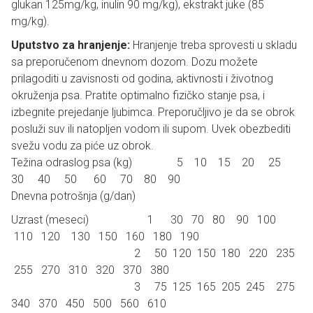
glukan 125mg/kg, inulin 90 mg/kg), ekstrakt juke (85
mg/kg).
Uputstvo za hranjenje:
Hranjenje treba sprovesti u skladu
sa preporučenom dnevnom dozom. Dozu možete
prilagoditi u zavisnosti od godina, aktivnosti i životnog
okruženja psa. Pratite optimalno fizičko stanje psa, i
izbegnite prejedanje ljubimca. Preporučljivo je da se obrok
posluži suv ili natopljen vodom ili supom. Uvek obezbediti
svežu vodu za piće uz obrok.
Težina odraslog psa (kg) 5 10 15 20 25
30 40 50 60 70 80 90
Dnevna potrošnja (g/dan)
Uzrast (meseci) 1 30 70 80 90 100
110 120 130 150 160 180 190
2 50 120 150 180 220 235
255 270 310 320 370 380
3 75 125 165 205 245 275
340 370 450 500 560 610