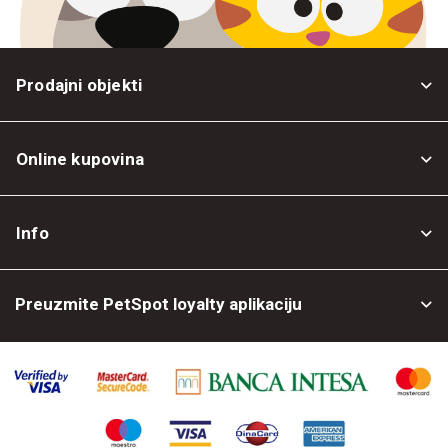
Prodajni objekti
Online kupovina
Opšti uslovi
Info
Politika privatnosti
O nama
Povrat robe
Preuzmite PetSpot loyalty aplikaciju
Prodajni objekti
Posao kod nas