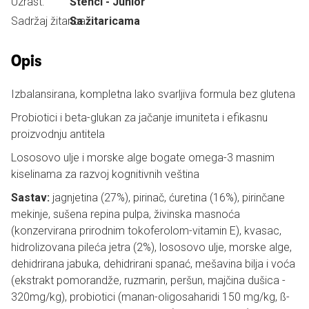
Uzrast:
Štenci - Junior
Sadržaj žitarica:
Sa žitaricama
Opis
Izbalansirana, kompletna lako svarljiva formula bez glutena
Probiotici i beta-glukan za jačanje imuniteta i efikasnu
proizvodnju antitela
Lososovo ulje i morske alge bogate omega-3 masnim
kiselinama za razvoj kognitivnih veština
Sastav:
jagnjetina (27%), pirinač, ćuretina (16%), pirinčane
mekinje, sušena repina pulpa, živinska masnoća
(konzervirana prirodnim tokoferolom-vitamin E), kvasac,
hidrolizovana pileća jetra (2%), lososovo ulje, morske alge,
dehidrirana jabuka, dehidrirani spanać, mešavina bilja i voća
(ekstrakt pomorandže, ruzmarin, peršun, majčina dušica -
320mg/kg), probiotici (manan-oligosaharidi 150 mg/kg, ß-