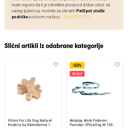
niste sigurni da li je određeni proizvod dobar izbor za
vašeg ljubimca, možete se obratiti
PetSpot službi
podrške
pozivom na broj
+38163291722
.
Slični artikli iz odabrane kategorije
Dodaj
Uporedi
Dod
Upo
-50%
u
u
listu
listu
želja
želj
Fitmin For Life Dog Natural
Amiplay Amik Podesivi
Koskica Sa Škembićima 1
Povodac OfficeDog M 100-