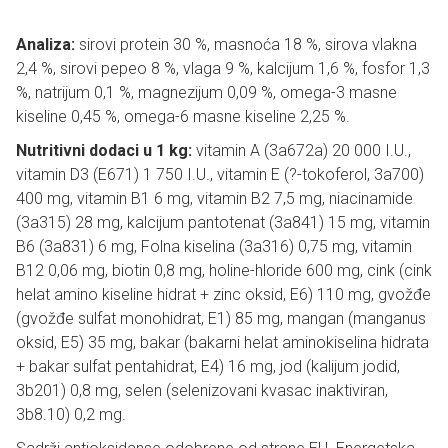
Analiza:
sirovi protein 30 %, masnoća 18 %, sirova vlakna
2,4 %, sirovi pepeo 8 %, vlaga 9 %, kalcijum 1,6 %, fosfor 1,3
%, natrijum 0,1 %, magnezijum 0,09 %, omega-3 masne
kiseline 0,45 %, omega-6 masne kiseline 2,25 %.
Nutritivni dodaci u 1 kg:
vitamin A (3a672a) 20 000 I.U.,
vitamin D3 (E671) 1 750 I.U., vitamin E (?-tokoferol, 3a700)
400 mg, vitamin B1 6 mg, vitamin B2 7,5 mg, niacinamide
(3a315) 28 mg, kalcijum pantotenat (3a841) 15 mg, vitamin
B6 (3a831) 6 mg, Folna kiselina (3a316) 0,75 mg, vitamin
B12 0,06 mg, biotin 0,8 mg, holine-hloride 600 mg, cink (cink
helat amino kiseline hidrat + zinc oksid, E6) 110 mg, gvožđe
(gvožđe sulfat monohidrat, E1) 85 mg, mangan (manganus
oksid, E5) 35 mg, bakar (bakarni helat aminokiselina hidrata
+ bakar sulfat pentahidrat, E4) 16 mg, jod (kalijum jodid,
3b201) 0,8 mg, selen (selenizovani kvasac inaktiviran,
3b8.10) 0,2 mg.