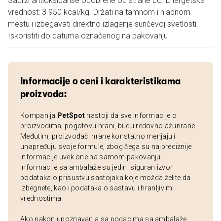
Sadrži antioksidanse odobrene od strane EU. Energetska
vrednost: 3 950 kcal/kg. Držati na tamnom i hladnom
mestu i izbegavati direktno izlaganje sunčevoj svetlosti.
Iskoristiti do datuma označenog na pakovanju
Informacije o ceni i karakteristikama
proizvoda:
Kompanija
PetSpot
nastoji da sve informacije o
proizvodima, pogotovu hrani, budu redovno ažurirane.
Međutim, proizvođači hrane konstatno menjaju i
unapređuju svoje formule, zbog čega su najpreciznije
informacije uvek one na samom pakovanju.
Informacije sa ambalaže su jedini siguran izvor
podataka o prisustvu sastojaka koje možda želite da
izbegnete, kao i podataka o sastavu i hranljivim
vrednostima.
Ako nakon upoznavanja sa podacima sa ambalaže