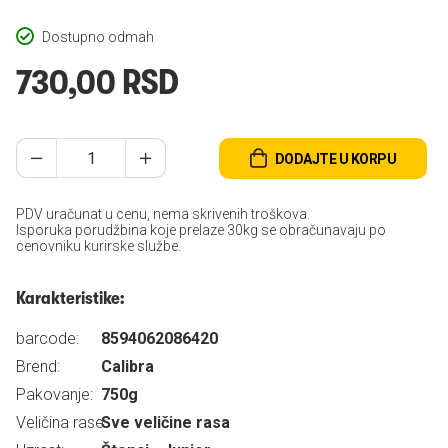
Dostupno odmah
730,00 RSD
DODAJTE U KORPU
PDV uračunat u cenu, nema skrivenih troškova.
Isporuka porudžbina koje prelaze 30kg se obračunavaju po
cenovniku kurirske službe.
Karakteristike:
barcode:
8594062086420
Brend:
Calibra
Pakovanje:
750g
Veličina rase:
Sve veličine rasa