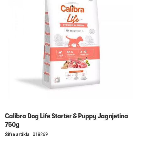
Prijavi se
Calibra Dog Life Starter & Puppy Jagnjetina
750g
Šifra artikla
018269