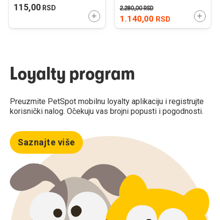
kom.
200cm x 2cm
115,00
RSD
2.280,00
RSD
DODAJTE U KORPU
DODAJ
1.140,00
RSD
Loyalty program
Preuzmite PetSpot mobilnu loyalty aplikaciju i registrujte
korisnički nalog. Očekuju vas brojni popusti i pogodnosti.
Saznajte više