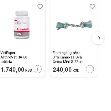
-
Dodaj
Uporedi
Dodaj
Uporedi
u
u
listu
listu
želja
želja
VetExpert
Flamingo Igračka
Ami
ArthroVet HA 60
Jim Kanap sa Dva
Pov
tableta
Čvora Mint S 22cm
15
 U KORPU
DODAJTE U KORPU
DODAJTE U 
1.740,00
240,00
1.49
RSD
RSD