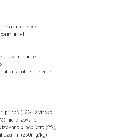
le kastrirane pse
ača imunitet
u, jačaju imunitet
ost
 uklanjaju ih iz crijevnog
ni pirinač (12%), živinska
%), hidrolizovane
lizovana pileća jetra (2%),
 glukozamin (260mg/kg),