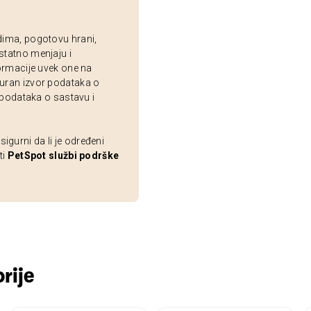
dima, pogotovu hrani,
statno menjaju i
ormacije uvek one na
uran izvor podataka o
 podataka o sastavu i
gurni da li je određeni
ti
PetSpot službi podrške
rije