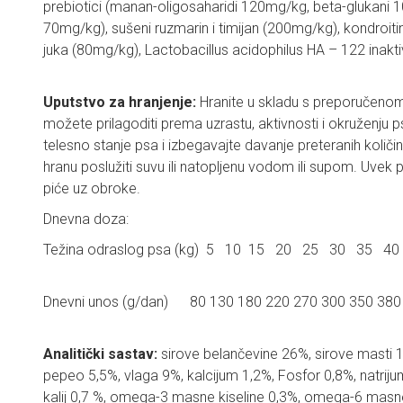
prebiotici (manan-oligosaharidi 120mg/kg, beta-glukani 1
70mg/kg), sušeni ruzmarin i timijan (200mg/kg), kondroit
juka (80mg/kg), Lactobacillus acidophilus HA – 122 inakti
Uputstvo za hranjenje:
Hranite u skladu s preporučen
možete prilagoditi prema uzrastu, aktivnosti i okruženju 
telesno stanje psa i izbegavajte davanje preteranih količin
hranu poslužiti suvu ili natopljenu vodom ili supom. Uvek
piće uz obroke.
Dnevna doza:
Težina odraslog psa (kg) 5 10 15 20 25 30 3
Dnevni unos (g/dan) 80 130 180 220 270 300 350 380
Analitički sastav:
sirove belančevine 26%, sirove masti 1
pepeo 5,5%, vlaga 9%, kalcijum 1,2%, Fosfor 0,8%, natrij
kalij 0,7 %, omega-3 masne kiseline 0,3%, omega-6 masne