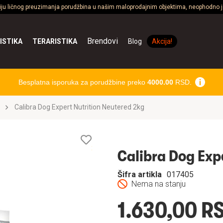
ciju ličnog preuzimanja porudžbina u našim maloprodajnim objektima, neophodno je
Brendovi
ISTIKA
TERARISTIKA
Blog
Akcija!
Besplatna isporuka za porudžbine preko
4000.00
RSD.
Calibra Dog Expert Nutrition Neutered 2kg
Lista
želja
Calibra Dog Exp
Šifra artikla
017405
Nema na stanju
1.630,00 R