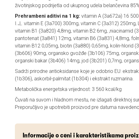
životinjskog podrijetla od ukupnog udela belančevina 85%
Prehrambeni aditivi na 1 kg:
vitamin A (3a672a) 16 500I
I.J,. vitamin E (3a700) 300mg, vitamin C (3a312) 250mg, 
vitamin B1 (3a820) 4,8mg, vitamin B2 6mg, ,niacinamid (
pantotenat (3a841) 12mg, vitamin B6 (3a831) 4,8mg, foln
vitamin B12 0,05mg, biotin (3a880) 0,65mg, kolin-hlorid 
(3b606) 90mg, organsko gvožđe (3b106) 75mg, organs
organski bakar (3b406) 14mg, jod (3b201) 0,7mg, organs
Sadrži prirodne antioksidanse koje je odobrio EU: ekstrakti
(1b306), askorbil-palmitat (1b304) i ekstrakt ruzmarina.
Metabolička energetska vrijednost: 3 560 kcal/kg
Čuvati na suvom i hladnom mestu, ne izlagati direktnoj sun
Preporučljivo je upotrebiti proizvod pre datuma naveden
Informacije o ceni i karakteristikama proi