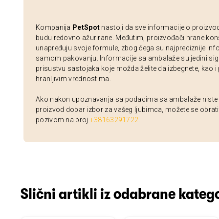
Kompanija
PetSpot
nastoji da sve informacije o proizvo
budu redovno ažurirane. Međutim, proizvođači hrane kon
unapređuju svoje formule, zbog čega su najpreciznije inf
samom pakovanju. Informacije sa ambalaže su jedini sig
prisustvu sastojaka koje možda želite da izbegnete, kao i
hranljivim vrednostima.
Ako nakon upoznavanja sa podacima sa ambalaže niste si
proizvod dobar izbor za vašeg ljubimca, možete se obrati
pozivom na broj
+38163291722
.
Slični artikli iz odabrane katego