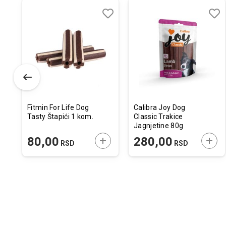
odaj
poredi
Dodaj
Uporedi
Doda
Upor
u
u
istu
listu
listu
elja
želja
želja
Fitmin For Life Dog
Calibra Joy Dog
Tasty Štapići 1 kom.
Classic Trakice
Jagnjetine 80g
ODAJTE U KORPU
DODAJTE U KORPU
DODA
80,00
280,00
RSD
RSD