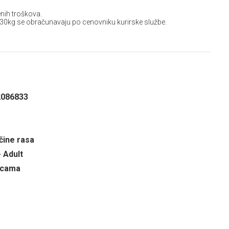
nih troškova.
 30kg se obračunavaju po cenovniku kurirske službe.
2086833
čine rasa
- Adult
ricama