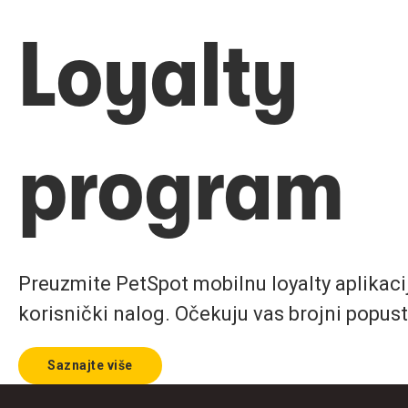
Loyalty
program
Preuzmite PetSpot mobilnu loyalty aplikaciju
korisnički nalog. Očekuju vas brojni popust
Saznajte više