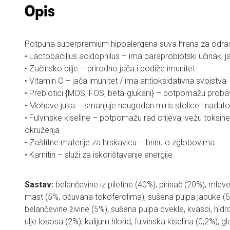
Opis
Potpuna superpremium hipoalergena suva hrana za odras
• Lactobacillus acidophilus – ima paraprobiotski učinak, j
• Začinsko bilje – prirodno jača i podiže imunitet
• Vitamin C – jača imunitet / ima antioksidativna svojstva
• Prebiotici {MOS, FOS, beta-glukani} – potpomažu probav
• Mohave juka – smanjuje neugodan miris stolice i nadut
• Fulvinske kiseline – potpomažu rad crijeva, vežu toksine i
okruženja
• Zaštitne materije za hrskavicu – brinu o zglobovima
• Karnitin – služi za iskorištavanje energije
Sastav:
belančevine iz piletine (40%), pirinač (20%), mleve
mast (5%, očuvana tokoferolima), sušena pulpa jabuke (5
belančevine živine (5%), sušena pulpa cvekle, kvasci, hidro
ulje lososa (2%), kalijum hlorid, fulvinska kiselina (0,2%),