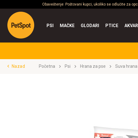
Obaveštenje: Poštovani kupci, ukoliko se odlučite za op
PSI
MAČKE
GLODARI
PTICE
AKVAR
Nazad
Početna
Psi
Hrana za pse
Suva hrana