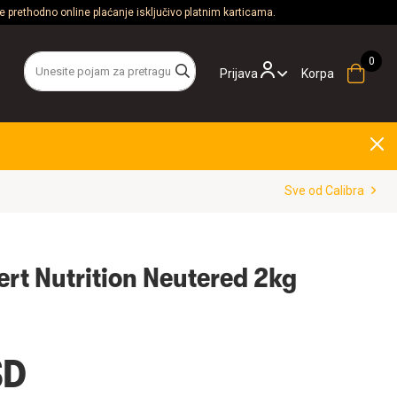
 prethodno online plaćanje isključivo platnim karticama.
Prijava
Korpa
Sve od Calibra
ert Nutrition Neutered 2kg
SD