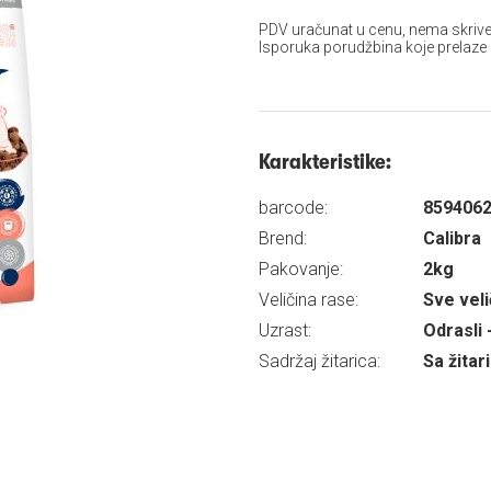
PDV uračunat u cenu, nema skrive
Isporuka porudžbina koje prelaze
Karakteristike:
barcode:
859406
Brend:
Calibra
Pakovanje:
2kg
Veličina rase:
Sve veli
Uzrast:
Odrasli 
Sadržaj žitarica:
Sa žita