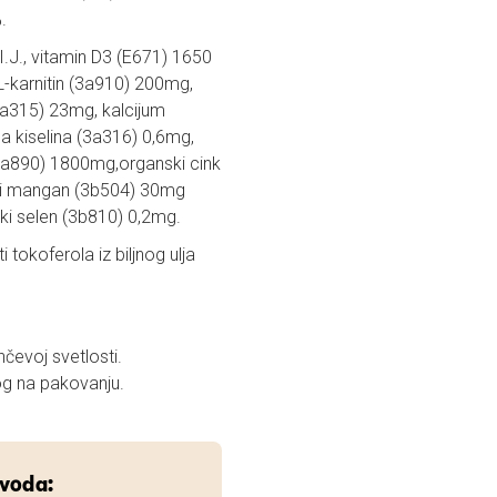
.
.J., vitamin D3 (E671) 1650
L-karnitin (3a910) 200mg,
3a315) 23mg, kalcijum
a kiselina (3a316) 0,6mg,
(3a890) 1800mg,organski cink
ki mangan (3b504) 30mg
ki selen (3b810) 0,2mg.
 tokoferola iz biljnog ulja
čevoj svetlosti.
og na pakovanju.
zvoda: