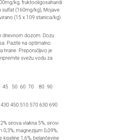
00mg/kg, fruktooligosaharidi
in sulfat (160mg/kg), Mojave
virano (15 x 109 stanica/kg).
om dnevnom dozom. Dozu
psa. Pazite na optimalno
a hrane. Preporučljivo je
 pripremite svežu vodu za
5 40 45 50 60 70 80 90
 430 450 510 570 630 690
2% sirova vlakna 5%, sirovi
um 0,3%, magnezijum 0,09%,
 kiseline 1,6%, belančevine