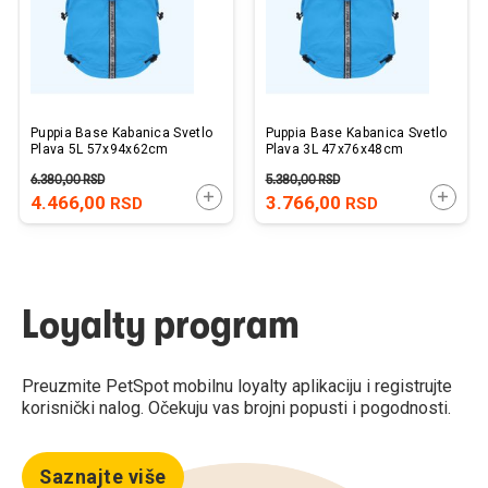
Puppia Base Kabanica Svetlo
Puppia Base Kabanica Svetlo
Plava 5L 57x94x62cm
Plava 3L 47x76x48cm
6.380,00
RSD
5.380,00
RSD
DODAJTE U KORPU
DODAJ
4.466,00
3.766,00
RSD
RSD
Loyalty program
Preuzmite PetSpot mobilnu loyalty aplikaciju i registrujte
korisnički nalog. Očekuju vas brojni popusti i pogodnosti.
Saznajte više