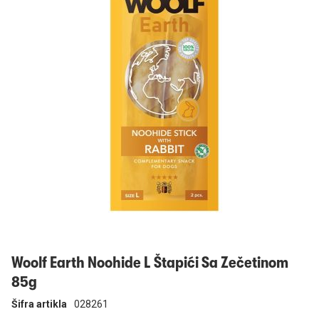
Prijavi se
Woolf Earth Noohide L Štapići Sa Zečetinom
85g
Šifra artikla
028261