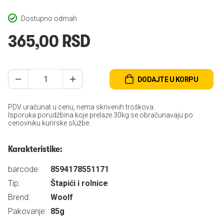
Dostupno odmah
365,00 RSD
DODAJTE U KORPU
PDV uračunat u cenu, nema skrivenih troškova.
Isporuka porudžbina koje prelaze 30kg se obračunavaju po
cenovniku kurirske službe.
Karakteristike:
barcode:
8594178551171
Tip:
Štapići i rolnice
Brend:
Woolf
Pakovanje:
85g