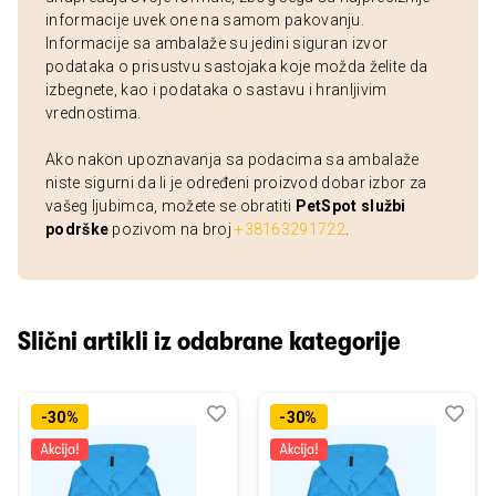
informacije uvek one na samom pakovanju.
Informacije sa ambalaže su jedini siguran izvor
podataka o prisustvu sastojaka koje možda želite da
izbegnete, kao i podataka o sastavu i hranljivim
vrednostima.
Ako nakon upoznavanja sa podacima sa ambalaže
niste sigurni da li je određeni proizvod dobar izbor za
vašeg ljubimca, možete se obratiti
PetSpot službi
podrške
pozivom na broj
+38163291722
.
Slični artikli iz odabrane kategorije
Dodaj
Uporedi
Dod
Upo
-30%
-30%
u
u
listu
listu
želja
želj