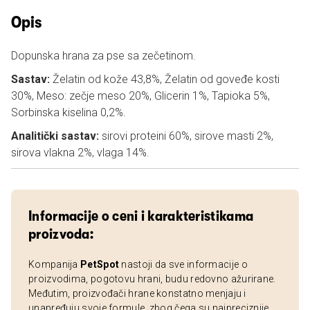
Opis
Dopunska hrana za pse sa zečetinom.
Sastav:
Želatin od kože 43,8%, Želatin od goveđe kosti
30%, Meso: zečje meso 20%, Glicerin 1%, Tapioka 5%,
Sorbinska kiselina 0,2%.
Analitički sastav:
sirovi proteini 60%, sirove masti 2%,
sirova vlakna 2%, vlaga 14%.
Informacije o ceni i karakteristikama
proizvoda:
Kompanija
PetSpot
nastoji da sve informacije o
proizvodima, pogotovu hrani, budu redovno ažurirane.
Međutim, proizvođači hrane konstatno menjaju i
unapređuju svoje formule, zbog čega su najpreciznije