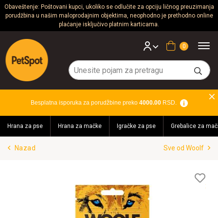
Obaveštenje: Poštovani kupci, ukoliko se odlučite za opciju ličnog preuzimanja
porudžbina u našim maloprodajnim objektima, neophodno je prethodno online
Psi
plaćanje isključivo platnim karticama.
Mačke
Korpa
Glodari
Ptice
Besplatna isporuka za porudžbine preko
4000.00
RSD.
Akvaristika
Hrana za pse
Hrana za mačke
Igračke za pse
Grebalice za mač
Teraristika
Nazad
Sve od Woolf
Brendovi
Blog
Lis
želj
Akcija!