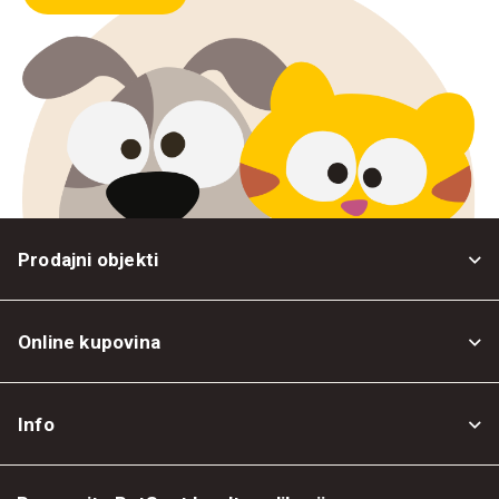
Prodajni objekti
Online kupovina
Opšti uslovi
Info
Politika privatnosti
O nama
Povrat robe