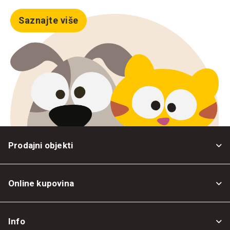
Saznajte više
Prodajni objekti
Online kupovina
Opšti uslovi
Info
Politika privatnosti