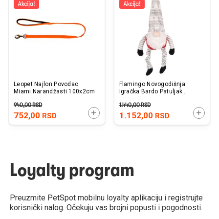
listu
listu
želja
želj
Leopet Najlon Povodac
Flamingo Novogodišnja
Miami Narandžasti 100x2cm
Igračka Bardo Patuljak
Crveni 20x14x58cm
940,00
RSD
1.440,00
RSD
DODAJTE U KORPU
DODAJ
752,00
1.152,00
RSD
RSD
Loyalty program
Preuzmite PetSpot mobilnu loyalty aplikaciju i registrujte
korisnički nalog. Očekuju vas brojni popusti i pogodnosti.