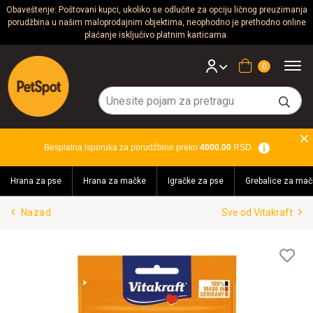
Obaveštenje: Poštovani kupci, ukoliko se odlučite za opciju ličnog preuzimanja
porudžbina u našim maloprodajnim objektima, neophodno je prethodno online
Psi
plaćanje isključivo platnim karticama.
Mačke
Korpa
Glodari
Ptice
Besplatna isporuka za porudžbine preko
4000.00
RSD.
Akvaristika
Hrana za pse
Hrana za mačke
Igračke za pse
Grebalice za mač
Teraristika
Nazad
Sve od Vitakraft
Brendovi
Blog
Lis
želj
Akcija!