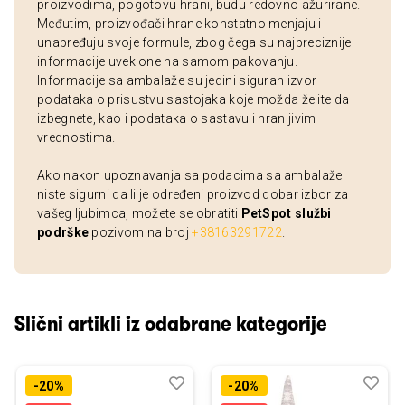
proizvodima, pogotovu hrani, budu redovno ažurirane.
Međutim, proizvođači hrane konstatno menjaju i
unapređuju svoje formule, zbog čega su najpreciznije
informacije uvek one na samom pakovanju.
Informacije sa ambalaže su jedini siguran izvor
podataka o prisustvu sastojaka koje možda želite da
izbegnete, kao i podataka o sastavu i hranljivim
vrednostima.
Ako nakon upoznavanja sa podacima sa ambalaže
niste sigurni da li je određeni proizvod dobar izbor za
vašeg ljubimca, možete se obratiti
PetSpot službi
podrške
pozivom na broj
+38163291722
.
Slični artikli iz odabrane kategorije
Dodaj
Uporedi
Dod
Upo
-20%
-20%
u
u