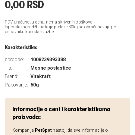
0,00 RSD
PDV uračunat u cenu, nema skrivenih troškova.
Isporuka porudžbina koje prelaze 30kg se obračunavaju po
cenovniku kurirske službe.
Karakteristike:
barcode:
4008239393388
Tip:
Mesne poslastice
Brend:
Vitakraft
Pakovanje:
60g
Informacije o ceni i karakteristikama
proizvoda:
Kompanija
PetSpot
nastoji da sve informacije o