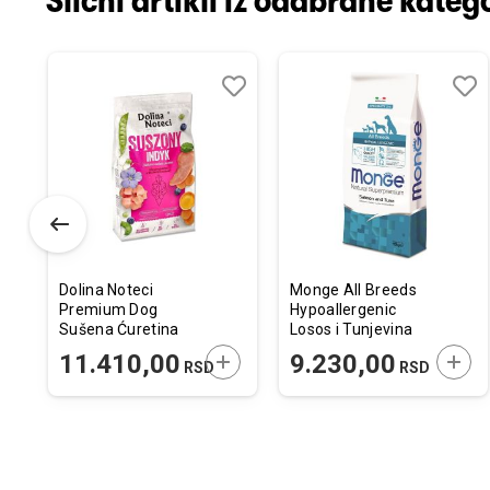
Slični artikli iz odabrane katego
odaj
poredi
Dodaj
Uporedi
Doda
Upor
u
u
istu
listu
listu
elja
želja
želja
Dolina Noteci
Monge All Breeds
Premium Dog
Hypoallergenic
Sušena Ćuretina
Losos i Tunjevina
9kg
12kg
ODAJTE U KORPU
DODAJTE U KORPU
DODA
11.410,00
9.230,00
RSD
RSD