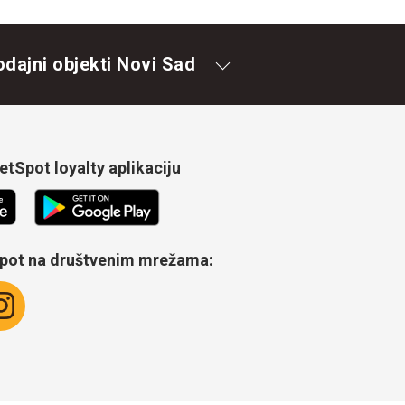
odajni objekti Novi Sad
tSpot loyalty aplikaciju
Spot na društvenim mrežama: