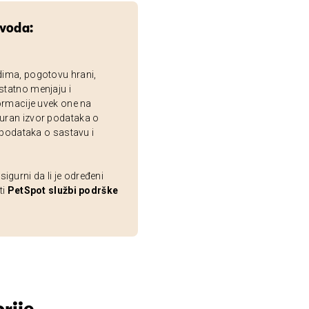
zvoda:
dima, pogotovu hrani,
statno menjaju i
ormacije uvek one na
uran izvor podataka o
 podataka o sastavu i
gurni da li je određeni
ti
PetSpot službi podrške