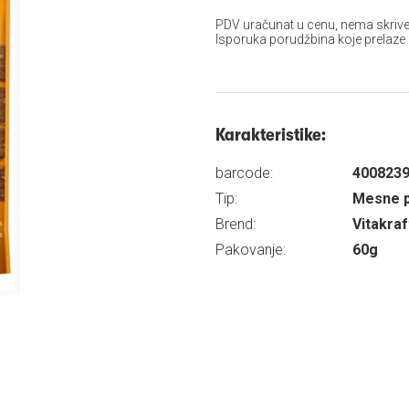
PDV uračunat u cenu, nema skrive
Isporuka porudžbina koje prelaze
Karakteristike:
barcode:
400823
Tip:
Mesne p
Brend:
Vitakraf
Pakovanje:
60g