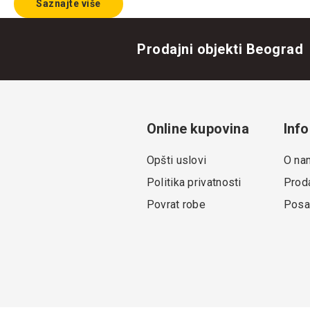
Saznajte više
Prodajni objekti Beograd
Online kupovina
Info
Opšti uslovi
O na
Politika privatnosti
Proda
Povrat robe
Posa