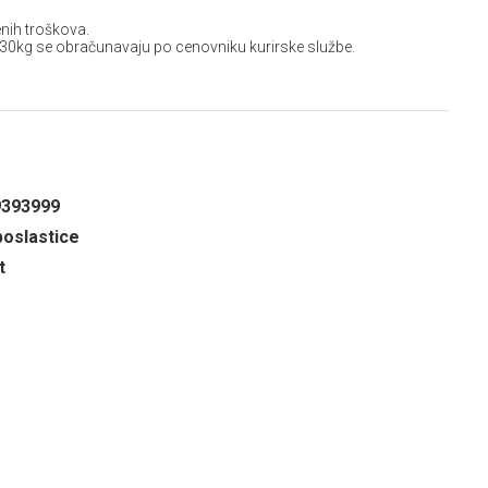
nih troškova.
 30kg se obračunavaju po cenovniku kurirske službe.
9393999
oslastice
t