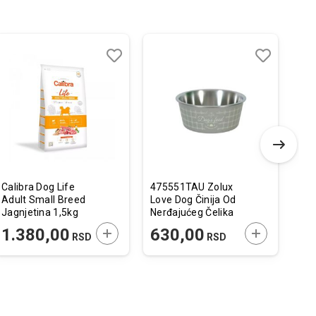
Dodaj
Uporedi
Dodaj
Uporedi
u
u
listu
listu
želja
želja
Calibra Dog Life
475551TAU Zolux
Mo
Adult Small Breed
Love Dog Činija Od
Pup
Jagnjetina 1,5kg
Nerđajućeg Čelika
Pil
Taupe 750ml
 U KORPU
DODAJTE U KORPU
DODAJTE U 
1.380,00
630,00
8
RSD
RSD