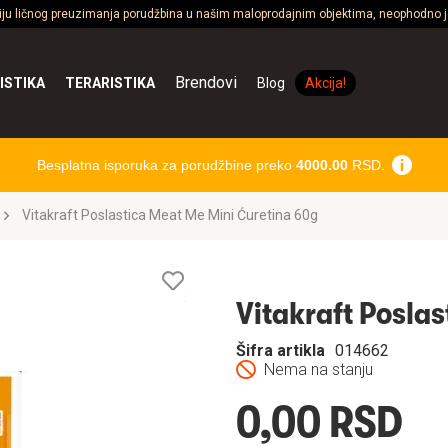
ciju ličnog preuzimanja porudžbina u našim maloprodajnim objektima, neophodno je
Brendovi
ISTIKA
TERARISTIKA
Blog
Akcija!
Besplatna isporuka za porudžbine preko
4000.00
RSD.
Vitakraft Poslastica Meat Me Mini Ćuretina 60g
Lista
želja
Vitakraft Posla
Šifra artikla
014662
Nema na stanju
0,00 RSD