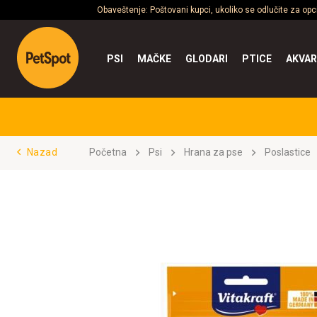
Obaveštenje: Poštovani kupci, ukoliko se odlučite za op
PSI
MAČKE
GLODARI
PTICE
AKVAR
Nazad
Početna
Psi
Hrana za pse
Poslastice