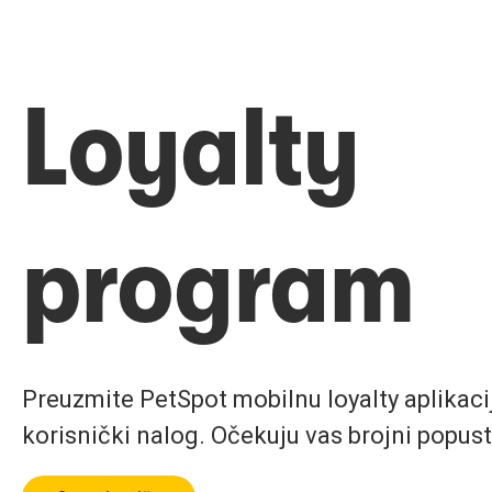
Loyalty
program
Preuzmite PetSpot mobilnu loyalty aplikaciju
korisnički nalog. Očekuju vas brojni popust