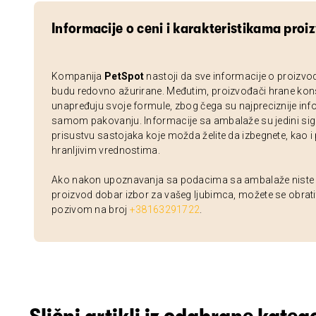
Informacije o ceni i karakteristikama proi
Kompanija
PetSpot
nastoji da sve informacije o proizvo
budu redovno ažurirane. Međutim, proizvođači hrane kon
unapređuju svoje formule, zbog čega su najpreciznije inf
samom pakovanju. Informacije sa ambalaže su jedini sig
prisustvu sastojaka koje možda želite da izbegnete, kao i
hranljivim vrednostima.
Ako nakon upoznavanja sa podacima sa ambalaže niste si
proizvod dobar izbor za vašeg ljubimca, možete se obrati
pozivom na broj
+38163291722
.