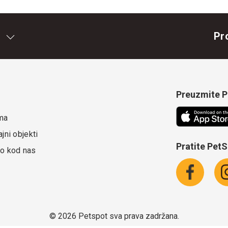
Pr
Preuzmite Pe
ma
jni objekti
Pratite Pet
o kod nas
©
2026 Petspot sva prava zadržana.