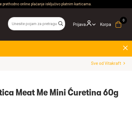
 prethodno online plaćanje isključivo platnim karticama.
Prijava
Korpa
Sve od Vitakraft
stica Meat Me Mini Ćuretina 60g