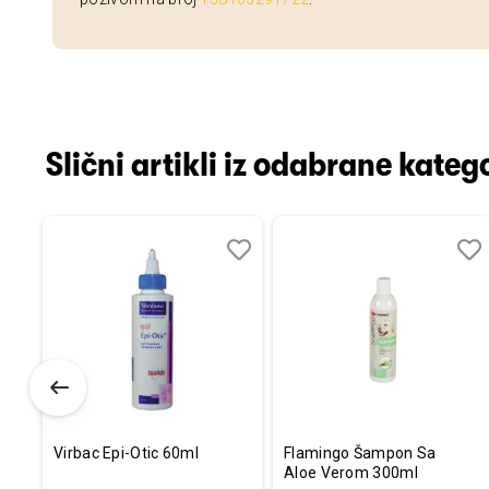
Slični artikli iz odabrane katego
Dodaj
Uporedi
Dodaj
Uporedi
Dod
Upo
u
u
u
listu
listu
listu
želja
želja
želj
Virbac Epi-Otic 60ml
Flamingo Šampon Sa
Aloe Verom 300ml