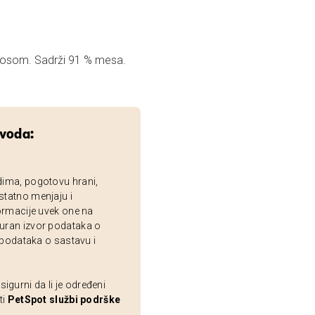
ososom. Sadrži 91 % mesa.
zvoda:
dima, pogotovu hrani,
statno menjaju i
ormacije uvek one na
uran izvor podataka o
 podataka o sastavu i
gurni da li je određeni
ti
PetSpot službi podrške