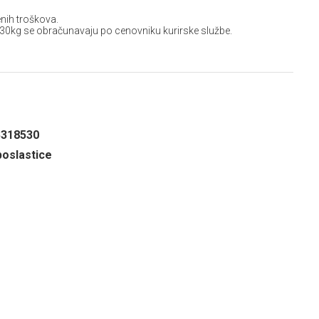
nih troškova.
 30kg se obračunavaju po cenovniku kurirske službe.
5318530
oslastice