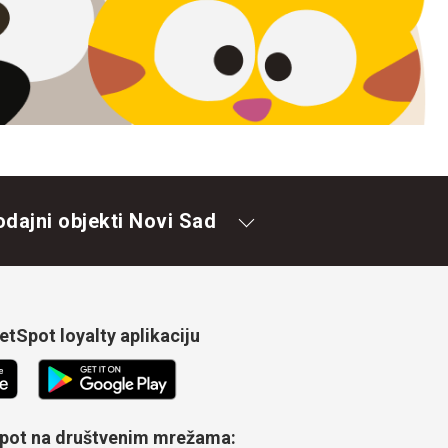
odajni objekti Novi Sad
tSpot loyalty aplikaciju
Spot na društvenim mrežama: