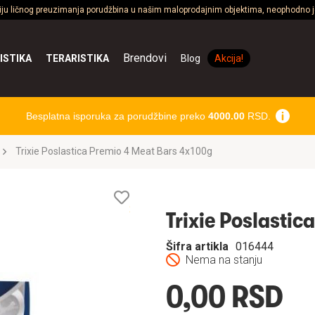
ciju ličnog preuzimanja porudžbina u našim maloprodajnim objektima, neophodno je
Brendovi
ISTIKA
TERARISTIKA
Blog
Akcija!
Besplatna isporuka za porudžbine preko
4000.00
RSD.
Trixie Poslastica Premio 4 Meat Bars 4x100g
Lista
želja
Trixie Poslasti
Šifra artikla
016444
Nema na stanju
0,00 RSD