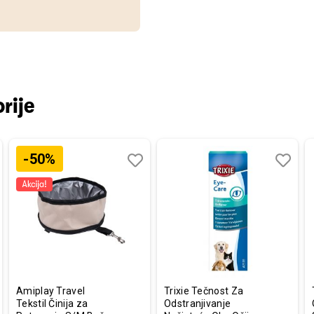
rije
-50%
aj
redi
Dodaj
Uporedi
Dodaj
Uporedi
u
u
listu
listu
a
želja
želja
Amiplay Travel
Trixie Tečnost Za
Tekstil Činija za
Odstranjivanje