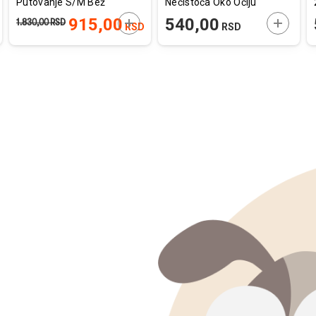
Putovanje S/M Bež
Nečistoća Oko Očiju
19x9cm
50ml
AJTE U KORPU
DODAJTE U KORPU
DODAJT
915,00
540,00
1.830,00
RSD
RSD
RSD