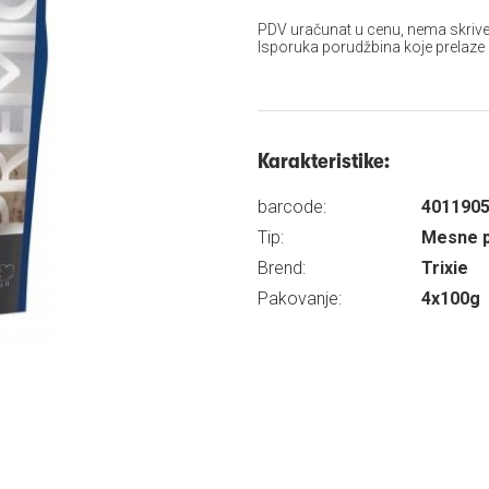
PDV uračunat u cenu, nema skrive
Isporuka porudžbina koje prelaze
Karakteristike:
barcode:
401190
Tip:
Mesne p
Brend:
Trixie
Pakovanje:
4x100g