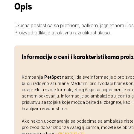
Opis
Ukusna poslastica sa piletinom, patkom, jagnjetinom i l
Proizvod odlikuje atraktivna raznolikost ukusa.
Informacije o ceni i karakteristikama proi
Kompanija
PetSpot
nastoji da sve informacije o proizvo
budu redovno ažurirane. Međutim, proizvođači hrane kon
unapređuju svoje formule, zbog čega su najpreciznije inf
samom pakovanju. Informacije sa ambalaže su jedini sig
prisustvu sastojaka koje možda želite da izbegnete, kao i
hranljivim vrednostima.
Ako nakon upoznavanja sa podacima sa ambalaže niste si
proizvod dobar izbor za vašeg ljubimca, možete se obrati
pozivom na broj
+38163291722
.