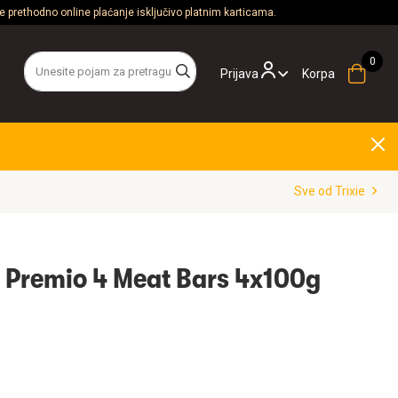
 prethodno online plaćanje isključivo platnim karticama.
Prijava
Korpa
Sve od Trixie
ca Premio 4 Meat Bars 4x100g