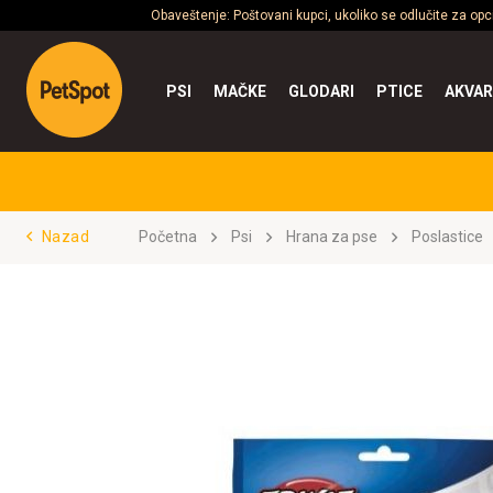
Obaveštenje: Poštovani kupci, ukoliko se odlučite za op
PSI
MAČKE
GLODARI
PTICE
AKVAR
Nazad
Početna
Psi
Hrana za pse
Poslastice