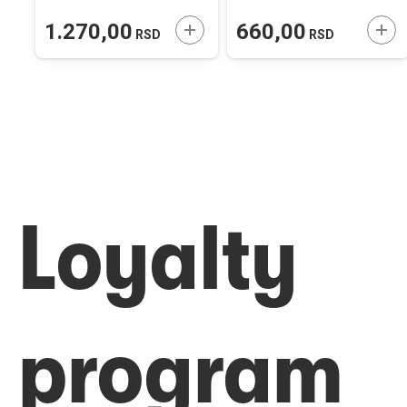
ODAJTE U KORPU
DODAJTE U KORPU
DOD
1.270,00
660,00
RSD
RSD
Loyalty
program