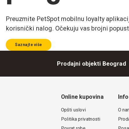
Preuzmite PetSpot mobilnu loyalty aplikaciju
korisnički nalog. Očekuju vas brojni popust
Saznajte više
Prodajni objekti Beograd
Online kupovina
Info
Opšti uslovi
O na
Politika privatnosti
Proda
Povrat robe
Posa