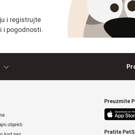
 i registrujte
i i pogodnosti.
Pr
Preuzmite Pe
ma
jni objekti
Pratite Pet
o kod nas