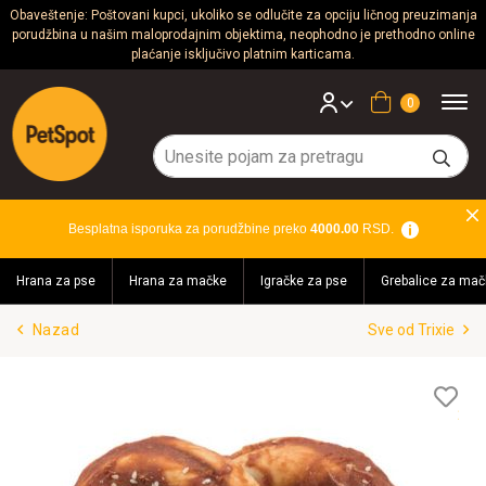
Obaveštenje: Poštovani kupci, ukoliko se odlučite za opciju ličnog preuzimanja
porudžbina u našim maloprodajnim objektima, neophodno je prethodno online
Psi
plaćanje isključivo platnim karticama.
Mačke
Korpa
Glodari
Ptice
Besplatna isporuka za porudžbine preko
4000.00
RSD.
Akvaristika
Hrana za pse
Hrana za mačke
Igračke za pse
Grebalice za mač
Teraristika
Nazad
Sve od Trixie
Brendovi
Blog
Lis
želj
Akcija!