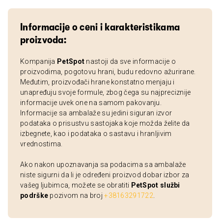
Informacije o ceni i karakteristikama
proizvoda:
Kompanija
PetSpot
nastoji da sve informacije o
proizvodima, pogotovu hrani, budu redovno ažurirane.
Međutim, proizvođači hrane konstatno menjaju i
unapređuju svoje formule, zbog čega su najpreciznije
informacije uvek one na samom pakovanju.
Informacije sa ambalaže su jedini siguran izvor
podataka o prisustvu sastojaka koje možda želite da
izbegnete, kao i podataka o sastavu i hranljivim
vrednostima.
Ako nakon upoznavanja sa podacima sa ambalaže
niste sigurni da li je određeni proizvod dobar izbor za
vašeg ljubimca, možete se obratiti
PetSpot službi
podrške
pozivom na broj
+38163291722
.