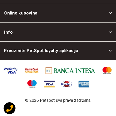
Online kupovina
Opšti uslovi
Info
Politika privatnosti
O nama
Povrat robe
Preuzmite PetSpot loyalty aplikaciju
Prodajni objekti
Posao kod nas
©
2026 Petspot sva prava zadržana.