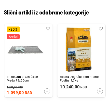
Slični artikli iz odabrane kategorije
Dodaj
Uporedi
Dod
Upo
-30%
u
u
listu
listu
želja
želj
Trixie Junior Set Ćebe i
Acana Dog Classics Prairie
Meda 75x50cm
Poultry 9,7kg
10.240,00
RSD
1.570,00
RSD
DODAJTE U KORPU
DODAJ
1.099,00
RSD