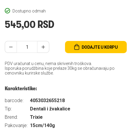
Dostupno odmah
545,00 RSD
DODAJTE U KORPU
PDV uračunat u cenu, nema skrivenih troškova.
Isporuka porudžbina koje prelaze 30kg se obračunavaju po
cenovniku kurirske službe.
Karakteristike:
barcode:
4053032655218
Tip:
Dentali i žvakalice
Brend:
Trixie
Pakovanje:
15cm/140g