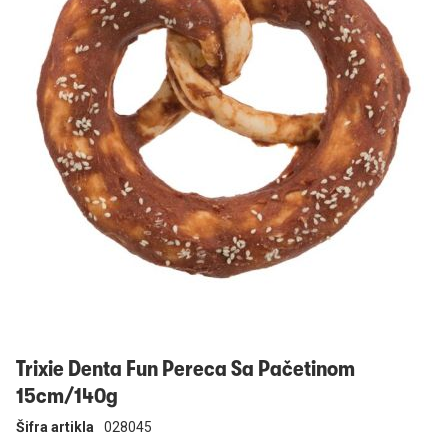
Prijavi se
Trixie Denta Fun Pereca Sa Pačetinom
15cm/140g
Šifra artikla
028045