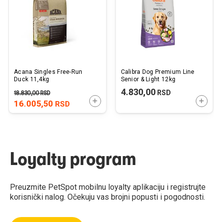
želja
želj
Acana Singles Free-Run
Calibra Dog Premium Line
Duck 11,4kg
Senior & Light 12kg
4.830,00
RSD
18.830,00
RSD
DODAJTE U KORPU
DODAJ
16.005,50
RSD
Loyalty program
Preuzmite PetSpot mobilnu loyalty aplikaciju i registrujte
korisnički nalog. Očekuju vas brojni popusti i pogodnosti.