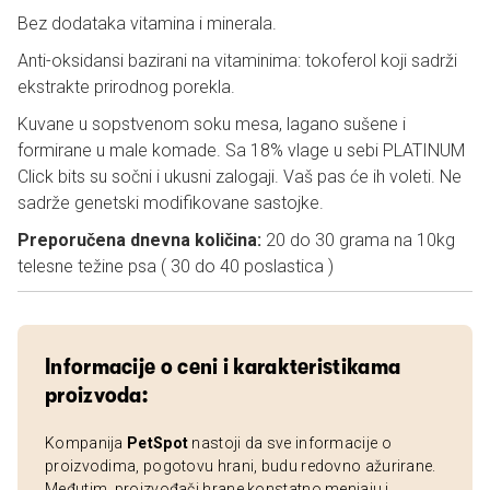
Bez dodataka vitamina i minerala.
Anti-oksidansi bazirani na vitaminima: tokoferol koji sadrži
ekstrakte prirodnog porekla.
Kuvane u sopstvenom soku mesa, lagano sušene i
formirane u male komade. Sa 18% vlage u sebi PLATINUM
Click bits su sočni i ukusni zalogaji. Vaš pas će ih voleti. Ne
sadrže genetski modifikovane sastojke.
Preporučena dnevna količina:
20 do 30 grama na 10kg
telesne težine psa ( 30 do 40 poslastica )
Informacije o ceni i karakteristikama
proizvoda:
Kompanija
PetSpot
nastoji da sve informacije o
proizvodima, pogotovu hrani, budu redovno ažurirane.
Međutim, proizvođači hrane konstatno menjaju i