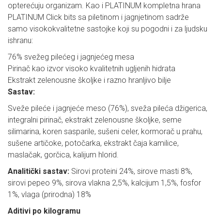
opterećuju organizam. Kao i PLATINUM kompletna hrana
PLATINUM Click bits sa piletinom i jagnjetinom sadrže
samo visokokvalitetne sastojke koji su pogodni i za ljudsku
ishranu:
76% svežeg pilećeg i jagnjećeg mesa
Pirinač kao izvor visoko kvalitetnih ugljenih hidrata
Ekstrakt zelenousne školjke i razno hranljivo bilje
Sastav:
Sveže pileće i jagnjeće meso (76%), sveža pileća džigerica,
integralni pirinač, ekstrakt zelenousne školjke, seme
silimarina, koren sasparile, sušeni celer, kormorač u prahu,
sušene artičoke, potočarka, ekstrakt čaja kamilice,
maslačak, gorčica, kalijum hlorid.
Analitički sastav:
Sirovi proteini 24%, sirove masti 8%,
sirovi pepeo 9%, sirova vlakna 2,5%, kalcijum 1,5%, fosfor
1%, vlaga (prirodna) 18%
Aditivi po kilogramu