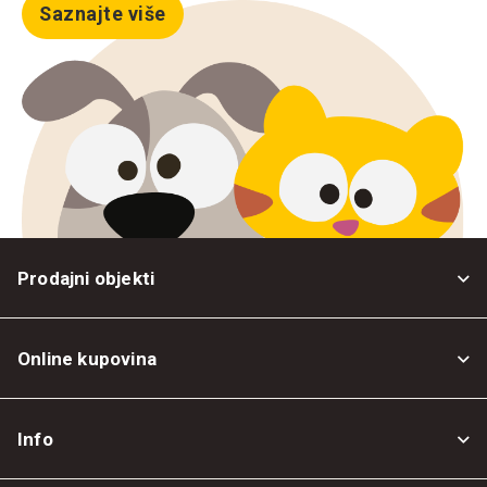
Saznajte više
Prodajni objekti
Online kupovina
Opšti uslovi
Info
Politika privatnosti