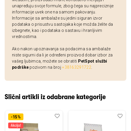
unapređuju svoje formule, zbog čega su najpreciznije
informacije uvek one na samom pakovanju.
Informacije sa ambalaže su jedini siguran izvor
podataka o prisustvu sastojaka koje možda želite da
izbegnete, kao i podataka o sastavu i hranljivim
vrednostima.
Ako nakon upoznavanja sa podacima sa ambalaže
niste sigurni da li je određeni proizvod dobar izbor za
vašeg ljubimca, možete se obratiti
PetSpot službi
podrške
pozivom na broj
+38163291722
.
Slični artikli iz odabrane kategorije
Dodaj
Uporedi
Dod
Upo
-15%
u
u
listu
listu