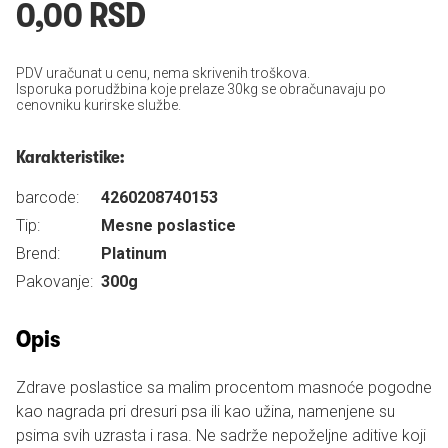
0,00 RSD
PDV uračunat u cenu, nema skrivenih troškova.
Isporuka porudžbina koje prelaze 30kg se obračunavaju po
cenovniku kurirske službe.
Karakteristike:
barcode:
4260208740153
Tip:
Mesne poslastice
Brend:
Platinum
Pakovanje:
300g
Opis
Zdrave poslastice sa malim procentom masnoće pogodne
kao nagrada pri dresuri psa ili kao užina, namenjene su
psima svih uzrasta i rasa. Ne sadrže nepoželjne aditive koji