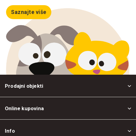
Saznajte više
Prodajni objekti
Online kupovina
Opšti uslovi
Info
Politika privatnosti