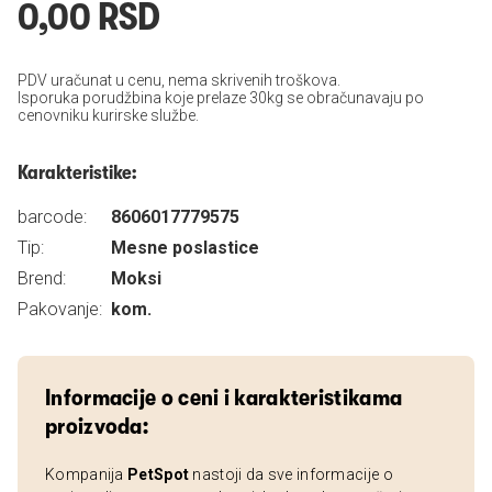
0,00 RSD
PDV uračunat u cenu, nema skrivenih troškova.
Isporuka porudžbina koje prelaze 30kg se obračunavaju po
cenovniku kurirske službe.
Karakteristike:
barcode:
8606017779575
Tip:
Mesne poslastice
Brend:
Moksi
Pakovanje:
kom.
Informacije o ceni i karakteristikama
proizvoda:
Kompanija
PetSpot
nastoji da sve informacije o