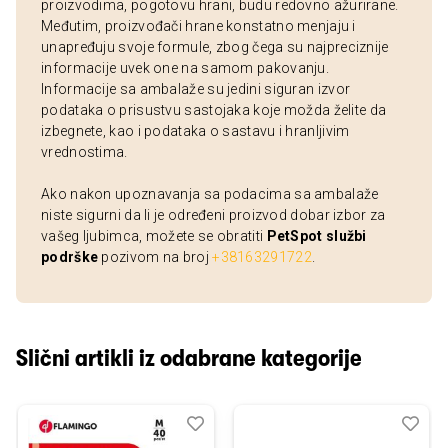
proizvodima, pogotovu hrani, budu redovno ažurirane.
Međutim, proizvođači hrane konstatno menjaju i
unapređuju svoje formule, zbog čega su najpreciznije
informacije uvek one na samom pakovanju.
Informacije sa ambalaže su jedini siguran izvor
podataka o prisustvu sastojaka koje možda želite da
izbegnete, kao i podataka o sastavu i hranljivim
vrednostima.
Ako nakon upoznavanja sa podacima sa ambalaže
niste sigurni da li je određeni proizvod dobar izbor za
vašeg ljubimca, možete se obratiti
PetSpot službi
podrške
pozivom na broj
+38163291722
.
Slični artikli iz odabrane kategorije
Dodaj
Uporedi
Dod
Upo
u
u