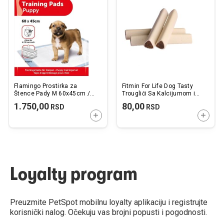
listu
listu
želja
želj
Flamingo Prostirka za
Fitmin For Life Dog Tasty
Štence Pady M 60x45cm /
Trouglići Sa Kalcijumom i
40 kom.
Pilećom Džigericom 1 kom.
1.750,00
80,00
RSD
RSD
DODAJTE U KORPU
DODAJ
Loyalty program
Preuzmite PetSpot mobilnu loyalty aplikaciju i registrujte
korisnički nalog. Očekuju vas brojni popusti i pogodnosti.