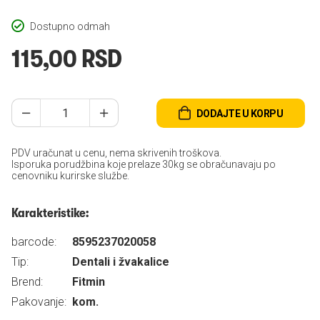
Dostupno odmah
115,00 RSD
DODAJTE U KORPU
PDV uračunat u cenu, nema skrivenih troškova.
Isporuka porudžbina koje prelaze 30kg se obračunavaju po
cenovniku kurirske službe.
Karakteristike:
barcode:
8595237020058
Tip:
Dentali i žvakalice
Brend:
Fitmin
Pakovanje:
kom.