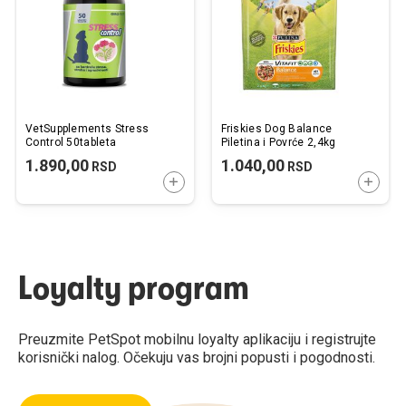
VetSupplements Stress
Friskies Dog Balance
Control 50tableta
Piletina i Povrće 2,4kg
1.890,00
1.040,00
RSD
RSD
DODAJTE U KORPU
DODAJ
Loyalty program
Preuzmite PetSpot mobilnu loyalty aplikaciju i registrujte
korisnički nalog. Očekuju vas brojni popusti i pogodnosti.