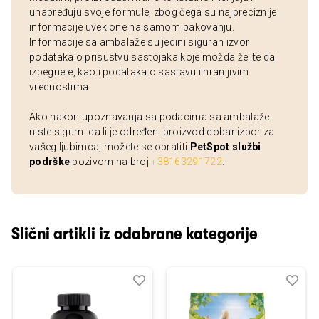
unapređuju svoje formule, zbog čega su najpreciznije
informacije uvek one na samom pakovanju.
Informacije sa ambalaže su jedini siguran izvor
podataka o prisustvu sastojaka koje možda želite da
izbegnete, kao i podataka o sastavu i hranljivim
vrednostima.
Ako nakon upoznavanja sa podacima sa ambalaže
niste sigurni da li je određeni proizvod dobar izbor za
vašeg ljubimca, možete se obratiti
PetSpot službi
podrške
pozivom na broj
+38163291722
.
Slični artikli iz odabrane kategorije
Dodaj
Uporedi
Dod
Upo
u
u
listu
listu
želja
želj