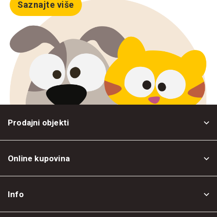
Saznajte više
Prodajni objekti
Online kupovina
Opšti uslovi
Info
Politika privatnosti