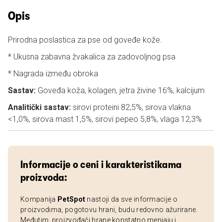
Opis
Prirodna poslastica za pse od goveđe kože.
* Ukusna zabavna žvakalica za zadovoljnog psa
* Nagrada između obroka
Sastav:
Goveđa koža, kolagen, jetra živine 16%, kalcijum
Analitički sastav:
sirovi proteini 82,5%, sirova vlakna
<1,0%, sirova mast 1,5%, sirovi pepeo 5,8%, vlaga 12,3%
Informacije o ceni i karakteristikama
proizvoda:
Kompanija
PetSpot
nastoji da sve informacije o
proizvodima, pogotovu hrani, budu redovno ažurirane.
Međutim, proizvođači hrane konstatno menjaju i