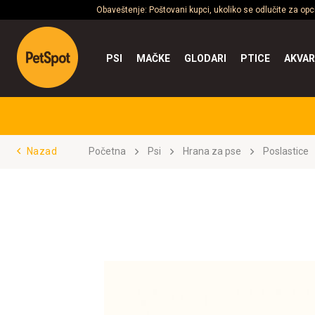
Obaveštenje: Poštovani kupci, ukoliko se odlučite za op
PSI
MAČKE
GLODARI
PTICE
AKVAR
Nazad
Početna
Psi
Hrana za pse
Poslastice