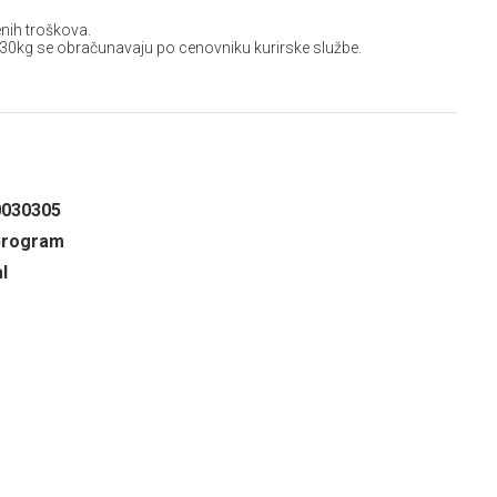
nih troškova.
 30kg se obračunavaju po cenovniku kurirske službe.
0030305
program
l