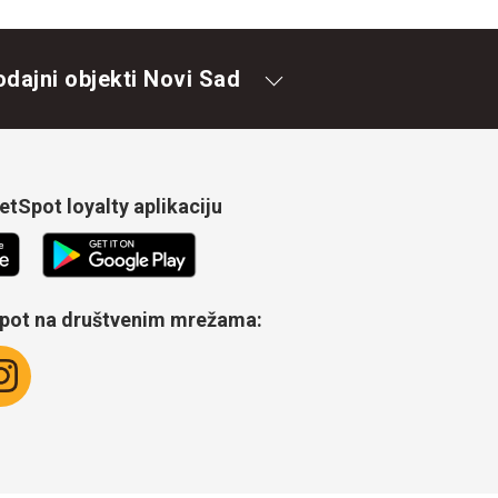
odajni objekti Novi Sad
tSpot loyalty aplikaciju
Spot na društvenim mrežama: