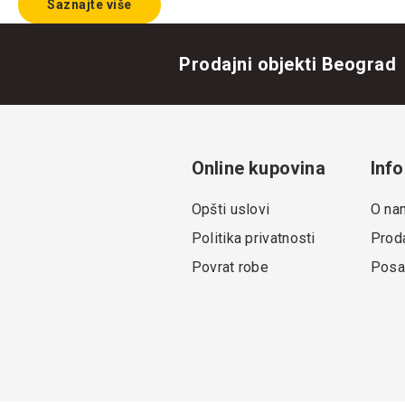
Saznajte više
Prodajni objekti Beograd
Online kupovina
Info
Opšti uslovi
O na
Politika privatnosti
Proda
Povrat robe
Posa