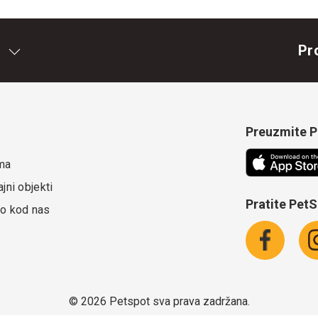
Pr
Preuzmite Pe
ma
jni objekti
Pratite Pet
o kod nas
©
2026 Petspot sva prava zadržana.