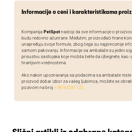
Informacije o ceni i karakteristikama proi
Kompanija
PetSpot
nastoji da sve informacije o proizvo
budu redovno ažurirane. Međutim, proizvođači hrane kon
unapređuju svoje formule, zbog čega su najpreciznije inf
samom pakovanju. Informacije sa ambalaže su jedini sig
prisustvu sastojaka koje možda želite da izbegnete, kao i
hranljivim vrednostima.
Ako nakon upoznavanja sa podacima sa ambalaže niste si
proizvod dobar izbor za vašeg ljubimca, možete se obrati
pozivom na broj
+38163291722
.