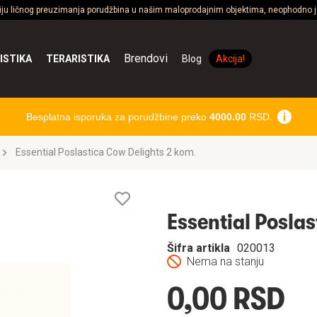
ciju ličnog preuzimanja porudžbina u našim maloprodajnim objektima, neophodno je
Brendovi
ISTIKA
TERARISTIKA
Blog
Akcija!
Besplatna isporuka za porudžbine preko
4000.00
RSD.
Essential Poslastica Cow Delights 2 kom.
Lista
želja
Essential Poslas
Šifra artikla
020013
Nema na stanju
0,00 RSD