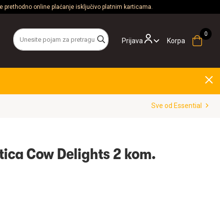
 prethodno online plaćanje isključivo platnim karticama.
Prijava
Korpa
Sve od Essential
tica Cow Delights 2 kom.