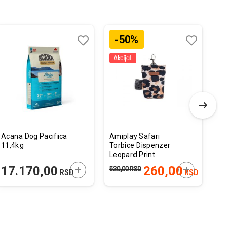
-50%
Dodaj
Uporedi
Dodaj
Uporedi
u
u
listu
listu
želja
želja
Acana Dog Pacifica
Amiplay Safari
MyF
11,4kg
Torbice Dispenzer
Pri
Leopard Print
Gra
6x2x11cm
Šap
 U KORPU
DODAJTE U KORPU
DODAJTE U 
17.170,00
260,00
2
520,00
RSD
RSD
RSD
XL