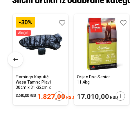
Slični artikli iz odabrane katego
-30%
odaj
poredi
Dodaj
Uporedi
Doda
Upor
u
u
istu
listu
listu
elja
želja
želja
Flamingo Kaputić
Orijen Dog Senior
Wasa Tamno Plavi
11,4kg
30cm x 31-32cm x
46-49cm
ODAJTE U KORPU
DODAJTE U KORPU
DODA
1.827,00
17.010,00
2.610,00
RSD
RSD
RSD