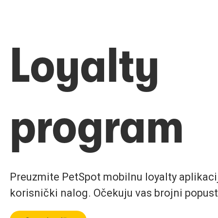
Loyalty
program
Preuzmite PetSpot mobilnu loyalty aplikaciju
korisnički nalog. Očekuju vas brojni popust