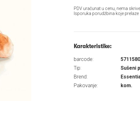
PDV uračunat u cenu, nema skrive
Isporuka porudžbina koje prelaze
Karakteristike:
barcode:
571158
Tip:
Sušeni 
Brend:
Essentia
Pakovanje:
kom.