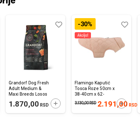
rije
-30%
j
edi
Dodaj
Uporedi
Dodaj
Uporedi
u
u
listu
listu
želja
želja
Grandorf Dog Fresh
Flamingo Kaputić
Adult Medium &
Tosca Roze 50cm x
Maxi Breeds Losos
38-40cm x 62-
1kg
68cm
JTE U KORPU
DODAJTE U KORPU
DODAJTE
1.870,00
2.191,00
3.130,00
RSD
RSD
RSD