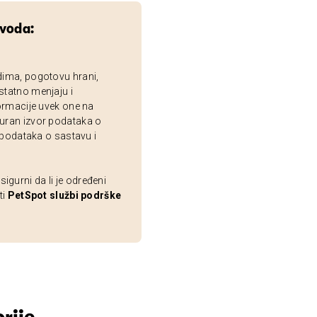
zvoda:
dima, pogotovu hrani,
statno menjaju i
ormacije uvek one na
uran izvor podataka o
 podataka o sastavu i
gurni da li je određeni
ti
PetSpot službi podrške