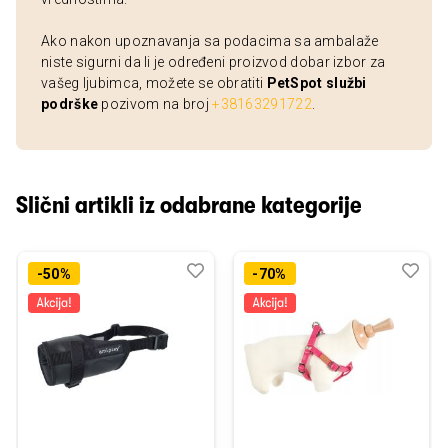
Ako nakon upoznavanja sa podacima sa ambalaže
niste sigurni da li je određeni proizvod dobar izbor za
vašeg ljubimca, možete se obratiti
PetSpot službi
podrške
pozivom na broj
+38163291722
.
Slični artikli iz odabrane kategorije
Dodaj
Uporedi
Dod
Upo
-50%
-70%
u
u
listu
listu
želja
želj