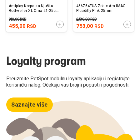
Amiplay Korpa za Njušku
466764FUS Zolux Am IMAO
Rottweiler XL Crna 21-25cm
Picadilly Pink 25mm
x 30-50cm
910,00
RSD
2.510,00
RSD
DODAJTE U KORPU
DODAJ
455,00
753,00
RSD
RSD
Loyalty program
Preuzmite PetSpot mobilnu loyalty aplikaciju i registrujte
korisnički nalog. Očekuju vas brojni popusti i pogodnosti.
Saznajte više