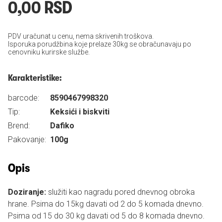
0,00 RSD
PDV uračunat u cenu, nema skrivenih troškova.
Isporuka porudžbina koje prelaze 30kg se obračunavaju po
cenovniku kurirske službe.
Karakteristike:
barcode:
8590467998320
Tip:
Keksići i biskviti
Brend:
Dafiko
Pakovanje:
100g
Opis
Doziranje:
služiti kao nagradu pored dnevnog obroka
hrane. Psima do 15kg davati od 2 do 5 komada dnevno.
Psima od 15 do 30 kg davati od 5 do 8 komada dnevno.