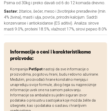
Psima od 30kg i preko davati od 6 do 12 komada dnevno.
Sastav:
žitarice, šećer, meso i životinjske prerađevine (min.
4% živina), masti i ulja, povrće, prirodni kalcijum. Sadrži
konzervanse i antioksidanse (ES aditivi). Analiza: sirove
masti 9.0%, proteini 18.5%, vlažnost 17%, sirovi pepeo 8.0%
Informacije o ceni i karakteristikama
proizvoda:
Kompanija
PetSpot
nastoji da sve informacije o
proizvodima, pogotovu hrani, budu redovno ažurirane.
Međutim, proizvođači hrane konstatno menjaju i
unapređuju svoje formule, zbog čega su najpreciznije
informacije uvek one na samom pakovanju.
Informacije sa ambalaže su jedini siguran izvor
podataka o prisustvu sastojaka koje možda želite da
izbegnete, kao i podataka o sastavu i hranljivim
vrednostima.