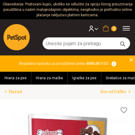
Obaveštenje: Poštovani kupci, ukoliko se odlučite za opciju ličnog preuzimanja
porudžbina u našim maloprodajnim objektima, neophodno je prethodno online
Psi
plaćanje isključivo platnim karticama.
Mačke
Korpa
Glodari
Ptice
Besplatna isporuka za porudžbine preko
4000.00
RSD.
Akvaristika
Hrana za pse
Hrana za mačke
Igračke za pse
Grebalice za mač
Teraristika
Nazad
Sve od Dafiko
Brendovi
Blog
Lis
želj
Akcija!