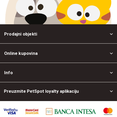
Prodajni objekti
Online kupovina
Opšti uslovi
Info
Politika privatnosti
O nama
Povrat robe
Preuzmite PetSpot loyalty aplikaciju
Prodajni objekti
Posao kod nas