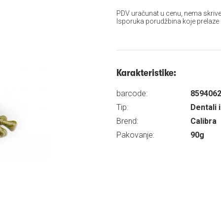
PDV uračunat u cenu, nema skrive
Isporuka porudžbina koje prelaze
Karakteristike:
barcode:
859406
Tip:
Dentali 
Brend:
Calibra
Pakovanje:
90g