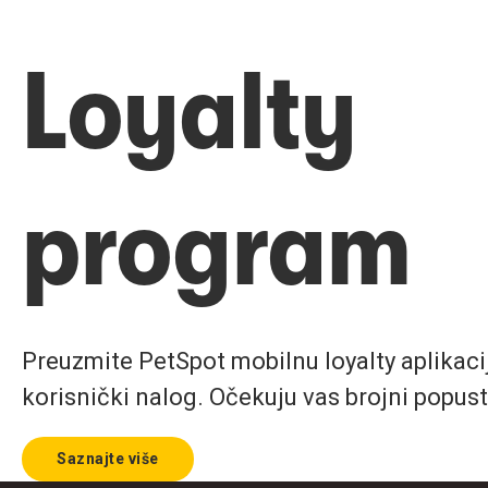
Loyalty
program
Preuzmite PetSpot mobilnu loyalty aplikaciju
korisnički nalog. Očekuju vas brojni popust
Saznajte više