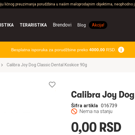
ciju ličnog preuzimanja porudžbina u našim maloprodajnim objektima, neophodno je
Brendovi
ISTIKA
TERARISTIKA
Blog
Akcija!
Besplatna isporuka za porudžbine preko
4000.00
RSD.
Calibra Joy Dog Classic Dental Koskice 90g
Lista
želja
Calibra Joy Dog
Šifra artikla
016739
Nema na stanju
0,00 RSD