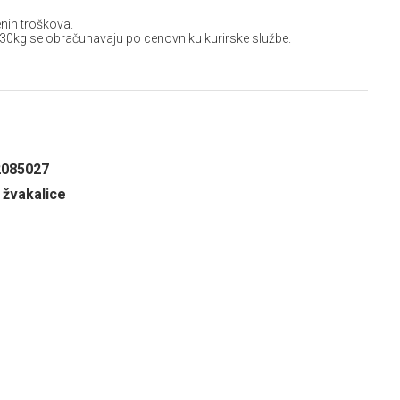
nih troškova.
 30kg se obračunavaju po cenovniku kurirske službe.
2085027
i žvakalice