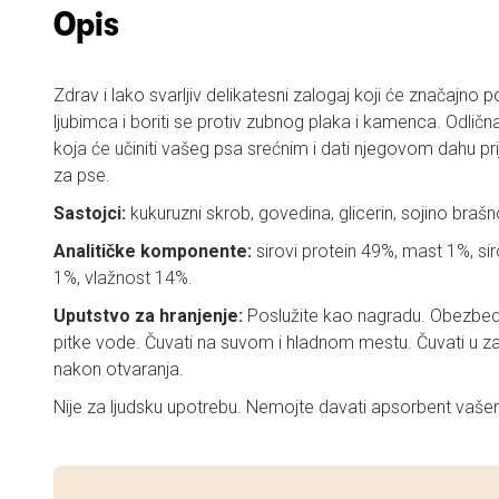
Opis
Zdrav i lako svarljiv delikatesni zalogaj koji će značajno 
ljubimca i boriti se protiv zubnog plaka i kamenca. Odli
koja će učiniti vašeg psa srećnim i dati njegovom dahu pr
za pse.
Sastojci:
kukuruzni skrob, govedina, glicerin, sojino brašno
Analitičke komponente:
sirovi protein 49%, mast 1%, si
1%, vlažnost 14%.
Uputstvo za hranjenje:
Poslužite kao nagradu. Obezbedi
pitke vode. Čuvati na suvom i hladnom mestu. Čuvati u zat
nakon otvaranja.
Nije za ljudsku upotrebu. Nemojte davati apsorbent vaše