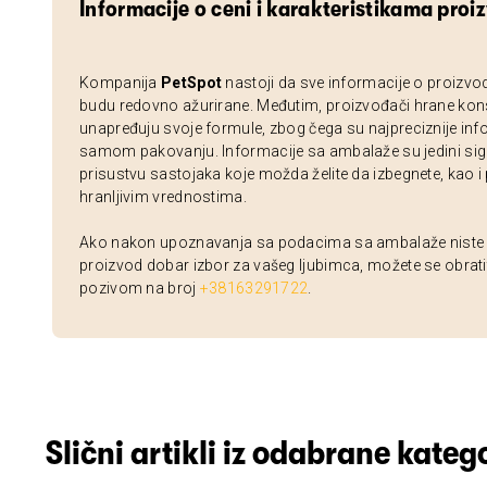
Informacije o ceni i karakteristikama proi
Kompanija
PetSpot
nastoji da sve informacije o proizvo
budu redovno ažurirane. Međutim, proizvođači hrane kon
unapređuju svoje formule, zbog čega su najpreciznije inf
samom pakovanju. Informacije sa ambalaže su jedini sig
prisustvu sastojaka koje možda želite da izbegnete, kao i
hranljivim vrednostima.
Ako nakon upoznavanja sa podacima sa ambalaže niste si
proizvod dobar izbor za vašeg ljubimca, možete se obrati
pozivom na broj
+38163291722
.
Slični artikli iz odabrane katego