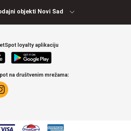
odajni objekti Novi Sad
tSpot loyalty aplikaciju
Spot na društvenim mrežama: