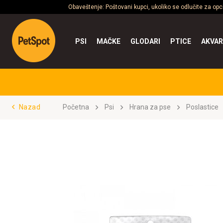
Obaveštenje: Poštovani kupci, ukoliko se odlučite za op
PSI
MAČKE
GLODARI
PTICE
AKVAR
Nazad
Početna
Psi
Hrana za pse
Poslastice