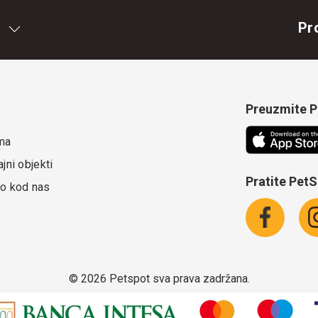
Pr
Preuzmite Pe
ma
jni objekti
Pratite Pet
o kod nas
©
2026 Petspot sva prava zadržana.