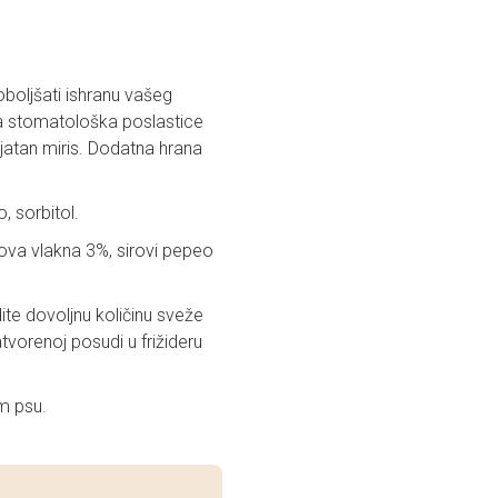
poboljšati ishranu vašeg
čna stomatološka poslastice
ijatan miris. Dodatna hrana
, sorbitol.
rova vlakna 3%, sirovi pepeo
te dovoljnu količinu sveže
vorenoj posudi u frižideru
m psu.