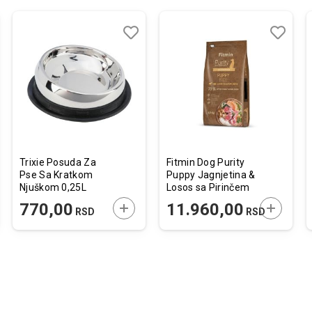
j
edi
Dodaj
Uporedi
Dodaj
Uporedi
u
u
listu
listu
želja
želja
Trixie Posuda Za
Fitmin Dog Purity
Pse Sa Kratkom
Puppy Jagnjetina &
Njuškom 0,25L
Losos sa Pirinčem
12kg
JTE U KORPU
DODAJTE U KORPU
DODAJTE
770,00
11.960,00
RSD
RSD