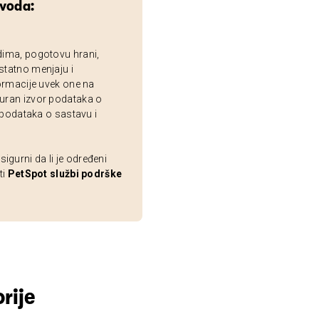
zvoda:
dima, pogotovu hrani,
statno menjaju i
ormacije uvek one na
uran izvor podataka o
 podataka o sastavu i
gurni da li je određeni
ti
PetSpot službi podrške
rije