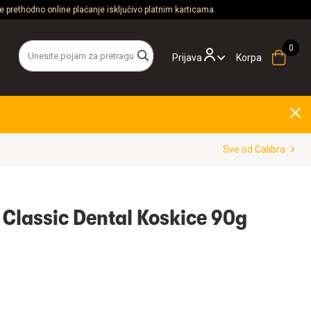
 prethodno online plaćanje isključivo platnim karticama.
Prijava
Korpa
Sve od Calibra
 Classic Dental Koskice 90g