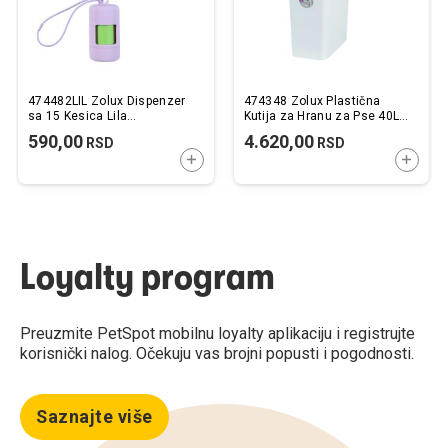
474482LIL Zolux Dispenzer
474348 Zolux Plastična
sa 15 Kesica Lila
Kutija za Hranu za Pse 40L /
4,5x4,5x9cm
45x27x61cm
590,00
4.620,00
RSD
RSD
DODAJTE U KORPU
DODAJ
Loyalty program
Preuzmite PetSpot mobilnu loyalty aplikaciju i registrujte
korisnički nalog. Očekuju vas brojni popusti i pogodnosti.
Saznajte više