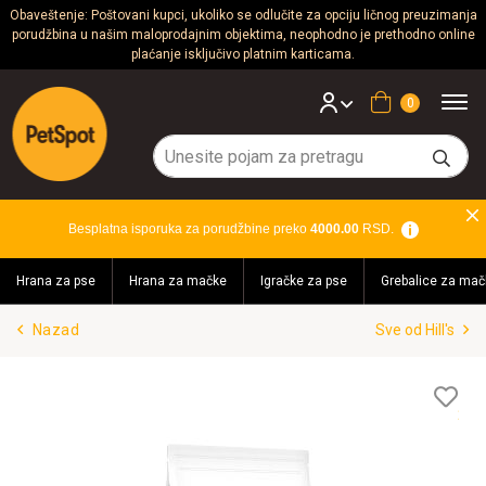
Obaveštenje: Poštovani kupci, ukoliko se odlučite za opciju ličnog preuzimanja
porudžbina u našim maloprodajnim objektima, neophodno je prethodno online
Psi
plaćanje isključivo platnim karticama.
Mačke
Korpa
Glodari
Ptice
Besplatna isporuka za porudžbine preko
4000.00
RSD.
Akvaristika
Hrana za pse
Hrana za mačke
Igračke za pse
Grebalice za mač
Teraristika
Nazad
Sve od Hill's
Brendovi
Blog
Lis
želj
Akcija!