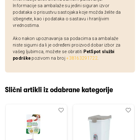
Informacije sa ambalaže su jedini siguran izvor
podataka o prisustvu sastojaka koje možda želite da
izbegnete, kao i podataka o sastavu i hranljivim
vrednostima.
Ako nakon upoznavanja sa podacima sa ambalaže
niste sigurni da li je određeni proizvod dobar izbor za
vašeg ljubimca, možete se obratiti
PetSpot službi
podrške
pozivom na broj
+38163291722
.
Slični artikli iz odabrane kategorije
Dodaj
Uporedi
Dod
Upo
u
u
listu
listu
želja
želj