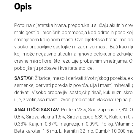
Opis
Potpuna dijetetska hrana, preporuka u slučaju akutnih cr
maldigestija i hroničnih poremećaja kod odraslih pasa k
smanjenom količinom masti. Ova dijetetska hrana ima pov
visoko probavljive sastojke i nizak nivo masti. Baš kao i lju
koji može negativno uticati na njihovo celokupno zdravlj
crevne mikroflore, što rezultuje probavnim smetnjama.
poboljšanju probave i kvaliteta stolice.
SASTAV:
Žitarice, meso i derivati životinjskog porekla, eks
semenke, derivati porekla iz povrća, ulja i masti, minerali,
derivati. Visoko probavljivi sastojci: pirinač, kukuruzni skr
ulje, životinjska mast. Izvori prebiotičkih vlakana: repina 
ANALITIČKI SASTAV:
Protein 23%, Sadržaj masti 7,8%, 
0,8%, Sirova vlakna 1,6%, Sirovi pepeo 5,39%, Kalcijum 0
0,33%, Kalijum 0,87%, magnezijum 0,09%. Po kg: Vitamin 
Beta-karoten 1,5 mg, L- karnitin 32 mg, Đumbir 10,000 mg,