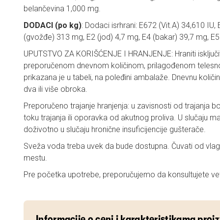
belančevina 1,000 mg.
DODACI (po kg)
: Dodaci isrhrani: E672 (Vit.A) 34,610 IU,
(gvožđe) 313 mg, E2 (jod) 4,7 mg, E4 (bakar) 39,7 mg, E
UPUTSTVO ZA KORIŠĆENJE I HRANJENJE: Hraniti isključ
preporučenom dnevnom količinom, prilagođenom telesnoj
prikazana je u tabeli, na poleđini ambalaže. Dnevnu količi
dva ili više obroka.
Preporučeno trajanje hranjenja: u zavisnosti od trajanja bol
toku trajanja ili oporavka od akutnog proliva. U slučaju mal
doživotno u slučaju hronične insuficijencije gušterače.
Sveža voda treba uvek da bude dostupna. Čuvati od vla
mestu.
Pre početka upotrebe, preporučujemo da konsultujete vet
Informacije o ceni i karakteristikama proi