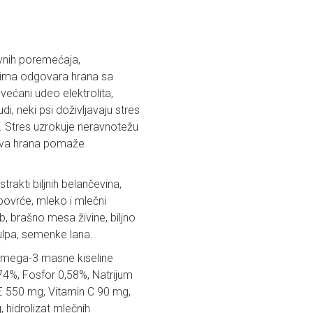
evnih poremećaja,
ojima odgovara hrana sa
ećani udeo elektrolita,
di, neki psi doživljavaju stres
e. Stres uzrokuje neravnotežu
 Ova hrana pomaže
trakti biljnih belančevina,
 povrće, mleko i mlečni
ob, brašno mesa živine, biljno
pulpa, semenke lana.
Omega-3 masne kiseline
,74%, Fosfor 0,58%, Natrijum
E 550 mg, Vitamin C 90 mg,
 hidrolizat mlečnih