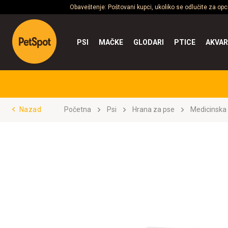
Obaveštenje: Poštovani kupci, ukoliko se odlučite za op
PSI
MAČKE
GLODARI
PTICE
AKVAR
Nazad
Početna
Psi
Hrana za pse
Medicinska