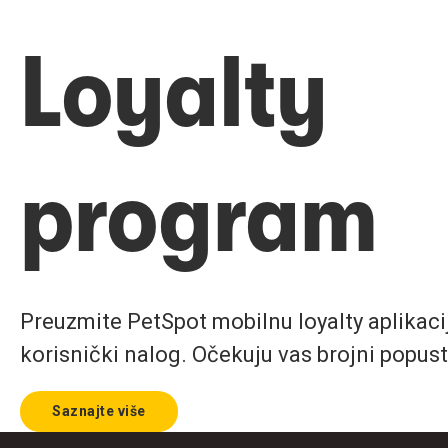
Loyalty
program
Preuzmite PetSpot mobilnu loyalty aplikaciju
korisnički nalog. Očekuju vas brojni popust
Saznajte više