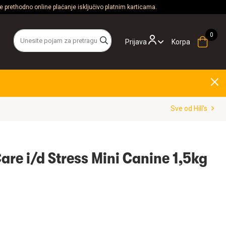
 prethodno online plaćanje isključivo platnim karticama.
Prijava
Korpa
Sve od Hill's
Care i/d Stress Mini Canine 1,5kg