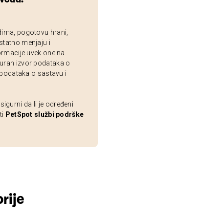
dima, pogotovu hrani,
statno menjaju i
ormacije uvek one na
uran izvor podataka o
 podataka o sastavu i
gurni da li je određeni
ti
PetSpot službi podrške
rije