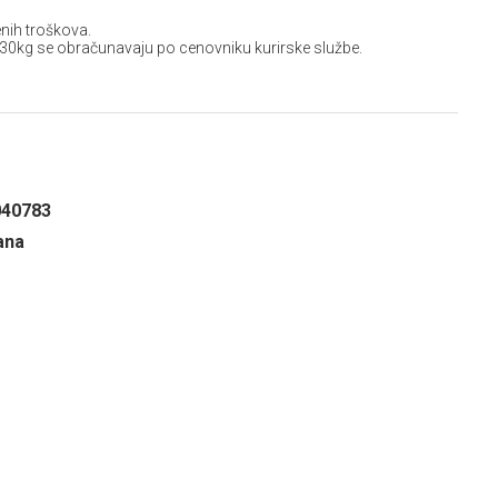
nih troškova.
 30kg se obračunavaju po cenovniku kurirske službe.
040783
ana