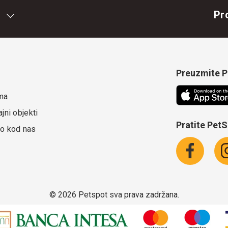
Pr
Preuzmite Pe
ma
jni objekti
Pratite Pet
o kod nas
©
2026 Petspot sva prava zadržana.