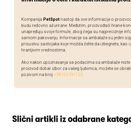
Kompanija
PetSpot
nastoji da sve informacije o proizvo
budu redovno ažurirane. Međutim, proizvođači hrane kon
unapređuju svoje formule, zbog čega su najpreciznije inf
samom pakovanju. Informacije sa ambalaže su jedini sig
prisustvu sastojaka koje možda želite da izbegnete, kao i
hranljivim vrednostima.
Ako nakon upoznavanja sa podacima sa ambalaže niste si
proizvod dobar izbor za vašeg ljubimca, možete se obrati
pozivom na broj
+38163291722
.
Slični artikli iz odabrane katego