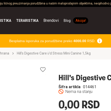
ciju ličnog preuzimanja porudžbina u našim maloprodajnim objektima, neophodno je
Brendovi
ISTIKA
TERARISTIKA
Blog
Akcija!
Besplatna isporuka za porudžbine preko
4000.00
RSD.
 hrana
Hill's Digestive Care i/d Stress Mini Canine 1,5kg
Lista
želja
Hill's Digestive 
Šifra artikla
014461
Nema na stanju
0,00 RSD