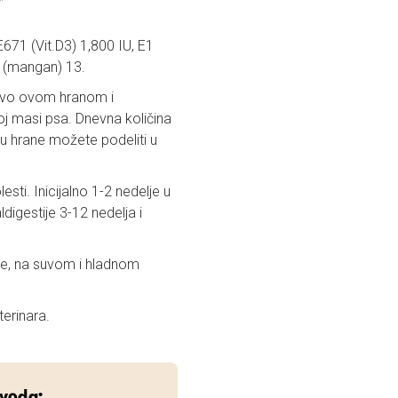
 E671 (Vit.D3) 1,800 IU, E1
5 (mangan) 13.
ivo ovom hranom i
 masi psa. Dnevna količina
nu hrane možete podeliti u
esti. Inicijalno 1-2 nedelje u
digestije 3-12 nedelja i
ge, na suvom i hladnom
erinara.
zvoda: