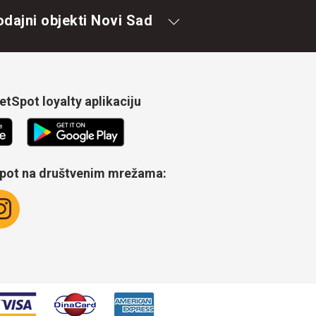
odajni objekti Novi Sad
tSpot loyalty aplikaciju
Spot na društvenim mrežama: