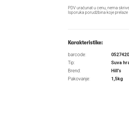
PDV uračunat u cenu, nema skrive
Isporuka porudžbina koje prelaze
Karakteristike:
barcode:
052742
Tip:
Suva hr
Brend:
Hill's
Pakovanje:
1,5kg