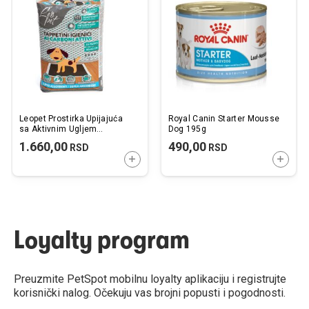
listu
listu
želja
želj
Leopet Prostirka Upijajuća
Royal Canin Starter Mousse
sa Aktivnim Ugljem
Dog 195g
60x60cm / 30 kom.
1.660,00
490,00
RSD
RSD
DODAJTE U KORPU
DODAJ
Loyalty program
Preuzmite PetSpot mobilnu loyalty aplikaciju i registrujte
korisnički nalog. Očekuju vas brojni popusti i pogodnosti.