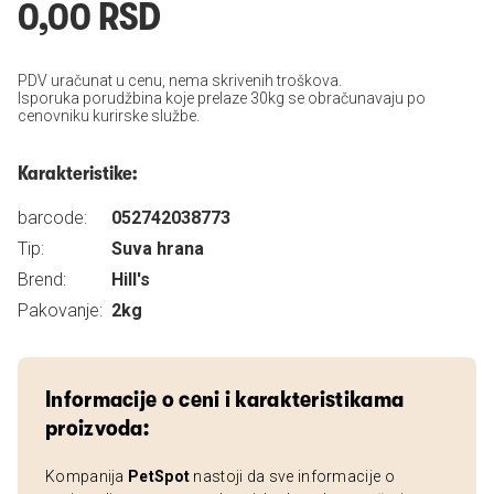
0,00 RSD
PDV uračunat u cenu, nema skrivenih troškova.
Isporuka porudžbina koje prelaze 30kg se obračunavaju po
cenovniku kurirske službe.
Karakteristike:
barcode:
052742038773
Tip:
Suva hrana
Brend:
Hill's
Pakovanje:
2kg
Informacije o ceni i karakteristikama
proizvoda:
Kompanija
PetSpot
nastoji da sve informacije o