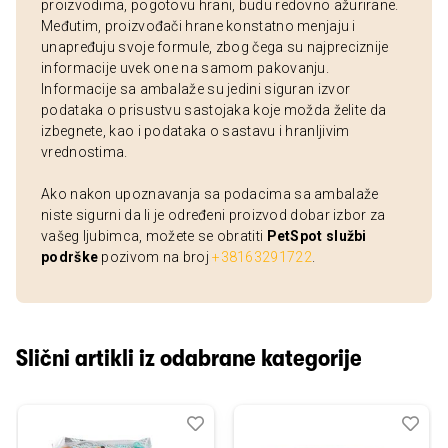
proizvodima, pogotovu hrani, budu redovno ažurirane.
Međutim, proizvođači hrane konstatno menjaju i
unapređuju svoje formule, zbog čega su najpreciznije
informacije uvek one na samom pakovanju.
Informacije sa ambalaže su jedini siguran izvor
podataka o prisustvu sastojaka koje možda želite da
izbegnete, kao i podataka o sastavu i hranljivim
vrednostima.
Ako nakon upoznavanja sa podacima sa ambalaže
niste sigurni da li je određeni proizvod dobar izbor za
vašeg ljubimca, možete se obratiti
PetSpot službi
podrške
pozivom na broj
+38163291722
.
Slični artikli iz odabrane kategorije
Dodaj
Uporedi
Dod
Upo
u
u