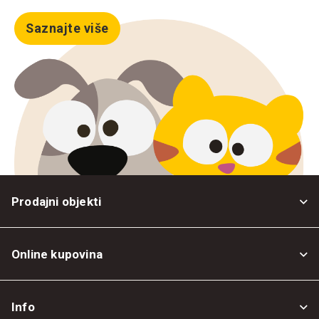
Saznajte više
Prodajni objekti
Online kupovina
Opšti uslovi
Info
Politika privatnosti