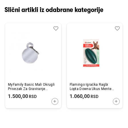
Slični artikli iz odabrane kategorije
Dodaj
Uporedi
Dod
Upo
u
u
listu
listu
želja
želj
MyFamily Basic Mali Okrugli
Flamingo Igračka Ragbi
Privezak Za Graviranje
Lopta Downa Ukus Mente
Hromirani Mesing
11,5cm
1.500,00
1.060,00
RSD
RSD
DODAJTE U KORPU
DODAJ