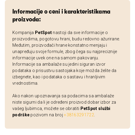
Informacije o ceni i karakteristikama
proizvoda:
Kompanija
PetSpot
nastoji da sve informacije o
proizvodima, pogotovu hrani, budu redovno ažurirane.
Međutim, proizvođači hrane konstatno menjaju i
unapređuju svoje formule, zbog čega su najpreciznije
informacije uvek one na samom pakovanju.
Informacije sa ambalaže su jedini siguran izvor
podataka o prisustvu sastojaka koje možda želite da
izbegnete, kao i podataka o sastavu i hranljivim
vrednostima.
Ako nakon upoznavanja sa podacima sa ambalaže
niste sigurni da li je određeni proizvod dobar izbor za
vašeg ljubimca, možete se obratiti
PetSpot službi
podrške
pozivom na broj
+38163291722
.