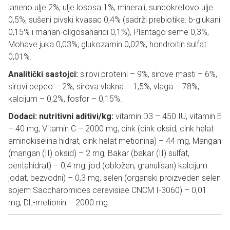
laneno ulje 2%, ulje lososa 1%, minerali, suncokretovo ulje
0,5%, sušeni pivski kvasac 0,4% (sadrži prebiotike: b-glukani
0,15% i manan-oligosaharidi 0,1%), Plantago seme 0,3%,
Mohave juka 0,03%, glukozamin 0,02%, hondroitin sulfat
0,01%.
Analitički sastojci:
sirovi proteini – 9%, sirove masti – 6%,
sirovi pepeo – 2%, sirova vlakna – 1,5%, vlaga – 78%,
kalcijum – 0,2%, fosfor – 0,15%.
Dodaci: nutritivni aditivi/kg:
vitamin D3 – 450 IU, vitamin E
– 40 mg, Vitamin C – 2000 mg, cink (cink oksid, cink helat
aminokiselina hidrat, cink helat metionina) – 44 mg, Mangan
(mangan (II) oksid) – 2 mg, Bakar (bakar (II) sulfat,
pentahidrat) – 0,4 mg, jod (obložen, granulisan) kalcijum
jodat, bezvodni) – 0,3 mg, selen (organski proizveden selen
sojem Saccharomices cerevisiae CNCM I-3060) – 0,01
mg, DL-metionin – 2000 mg.