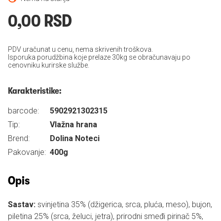
0,00 RSD
PDV uračunat u cenu, nema skrivenih troškova.
Isporuka porudžbina koje prelaze 30kg se obračunavaju po
cenovniku kurirske službe.
Karakteristike:
barcode:
5902921302315
Tip:
Vlažna hrana
Brend:
Dolina Noteci
Pakovanje:
400g
Opis
Sastav:
svinjetina 35% (džigerica, srca, pluća, meso), bujon,
piletina 25% (srca, želuci, jetra), prirodni smeđi pirinač 5%,