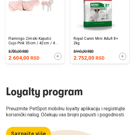
Flamingo Zimski Kaputić
Royal Canin Mini Adult 8+
Cujo Pink 35cm / 42cm / 45-
2kg
52cm
3.720,00
RSD
3.440,00
RSD
DODAJTE U KORPU
DODAJ
2.604,00
2.752,00
RSD
RSD
Loyalty program
Preuzmite PetSpot mobilnu loyalty aplikaciju i registrujte
korisnički nalog. Očekuju vas brojni popusti i pogodnosti.
Saznajte više