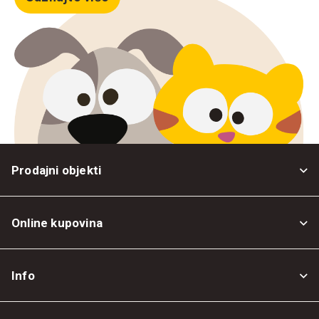
Prodajni objekti
Online kupovina
Opšti uslovi
Info
Politika privatnosti
O nama
Povrat robe