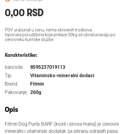
0,00 RSD
PDV uračunat u cenu, nema skrivenih troškova.
Isporuka porudžbina koje prelaze 30kg se obračunavaju po
cenovniku kurirske službe.
Karakteristike:
barcode:
8595237019113
Tip:
Vitaminsko-mineralni dodaci
Brend:
Fitmin
Pakovanje:
260g
Opis
Fitmin Dog Purity BARF (kosti i sirova hrana) je osnovni
mineralni i vitaminski dodatak za ishranu odraslih pasa.