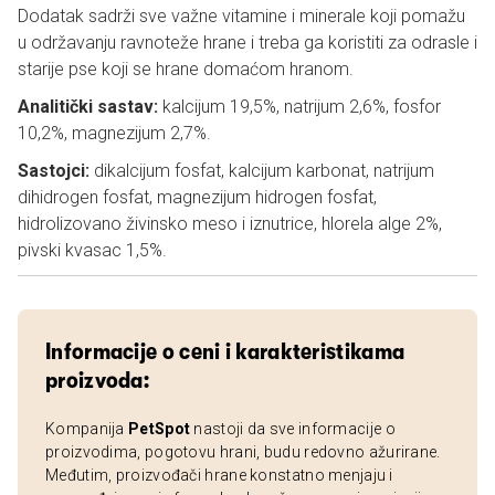
Dodatak sadrži sve važne vitamine i minerale koji pomažu
u održavanju ravnoteže hrane i treba ga koristiti za odrasle i
starije pse koji se hrane domaćom hranom.
Analitički sastav:
kalcijum 19,5%, natrijum 2,6%, fosfor
10,2%, magnezijum 2,7%.
Sastojci:
dikalcijum fosfat, kalcijum karbonat, natrijum
dihidrogen fosfat, magnezijum hidrogen fosfat,
hidrolizovano živinsko meso i iznutrice, hlorela alge 2%,
pivski kvasac 1,5%.
Informacije o ceni i karakteristikama
proizvoda:
Kompanija
PetSpot
nastoji da sve informacije o
proizvodima, pogotovu hrani, budu redovno ažurirane.
Međutim, proizvođači hrane konstatno menjaju i