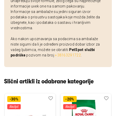
unapređuju svoje formule, zbog čega su najpreciznije
informacije uvek one na samom pakovanju.
Informacije sa ambalaže su jedini siguran izvor
podataka o prisustvu sastojaka koje možda želite da
izbegnete, kao i podataka o sastavu i hranljivim
vrednostima.
Ako nakon upoznavanja sa podacima sa ambalaže
niste sigurni da li je određeni proizvod dobar izbor za
vašeg ljubimca, možete se obratiti
PetSpot službi
podrške
pozivom na broj
+38163291722
.
Slični artikli iz odabrane kategorije
Dodaj
Uporedi
Dod
Upo
-30%
-20%
u
u
listu
listu
želja
želj