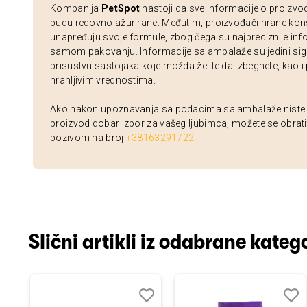
Kompanija
PetSpot
nastoji da sve informacije o proizvo
budu redovno ažurirane. Međutim, proizvođači hrane kon
unapređuju svoje formule, zbog čega su najpreciznije inf
samom pakovanju. Informacije sa ambalaže su jedini sig
prisustvu sastojaka koje možda želite da izbegnete, kao i
hranljivim vrednostima.
Ako nakon upoznavanja sa podacima sa ambalaže niste si
proizvod dobar izbor za vašeg ljubimca, možete se obrati
pozivom na broj
+38163291722
.
Slični artikli iz odabrane katego