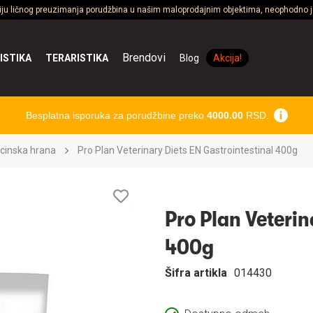
ciju ličnog preuzimanja porudžbina u našim maloprodajnim objektima, neophodno je
Brendovi
ISTIKA
TERARISTIKA
Blog
Akcija!
Besplatna isporuka za porudžbine preko
4000.00
RSD.
cinska hrana
Pro Plan Veterinary Diets EN Gastrointestinal 400g
Lista
želja
Pro Plan Veterin
400g
Šifra artikla
014430