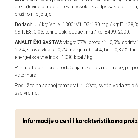
prerađevine biljnog porekla. Visoko svarljivi sastojci: jetra,
brašno i riblje ulje.
Dodaci:
IJ / kg: Vit. A: 1300; Vit. D3: 180 mg / kg: E1: 38,3; 
93,1; E8: 0,06; tehnološki dodaci: mg / kg: E499: 2000.
ANALITIČKI SASTAV:
vlaga: 77%, proteini: 10,5%, sadržaj
2,2%, sirova vlakna: 0,7%, natrijum: 0,14%, broj: 0,37%, ta
energetska vrednost: 1030 kcal / kg.
Pre upotrebe ili pre produženja razdoblja upotrebe, prep
veterinara.
Poslužite na sobnoj temperaturi. Čista, sveža voda za p
sve vreme.
Informacije o ceni i karakteristikama proi