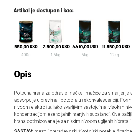
Artikal je dostupan i kao:
550,00 RSD
2.500,00 RSD
6.410,00 RSD
11.550,00 RSD
400g
1,5kg
5kg
12kg
Opis
Potpuna hrana za odrasle mačke i mačiće za smanjenje 
apsorpcije u crevima i potpora u rekonvalescenciji. For
nivoom elektrolita, lako svarljivim sastojcima, visokim n
koncentracijom esencijalnih hranjivih supstanci. Ova pažl
hrana optimizovana je sa niskim nivoom ugljenih hidrata 
SASTAV:
mezo i prerađevinski životinjski porekla, žitarice, 