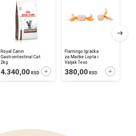
Dodaj
Uporedi
Dodaj
Uporedi
u
u
listu
listu
želja
želja
Royal Canin
Flamingo Igračka
Pro
Gastrointestinal Cat
za Mačke Lopta i
Del
2kg
Valjak Texo
Ćur
Narandžasta
85
 U KORPU
DODAJTE U KORPU
DODAJTE U 
4.340,00
380,00
1
RSD
RSD
17x4x4cm