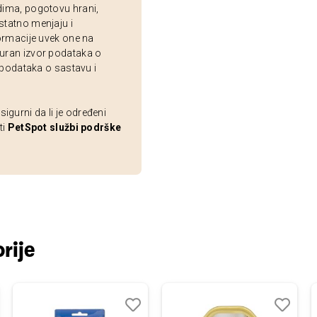
dima, pogotovu hrani,
statno menjaju i
ormacije uvek one na
uran izvor podataka o
 podataka o sastavu i
gurni da li je određeni
ti
PetSpot službi podrške
rije