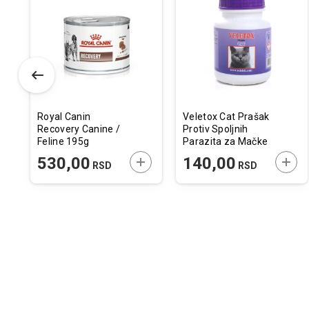
odaj
poredi
Dodaj
Uporedi
Doda
Upor
u
u
istu
listu
listu
elja
želja
želja
Royal Canin
Veletox Cat Prašak
Recovery Canine /
Protiv Spoljnih
Feline 195g
Parazita za Mačke
50g
ODAJTE U KORPU
DODAJTE U KORPU
DODA
530,00
140,00
RSD
RSD