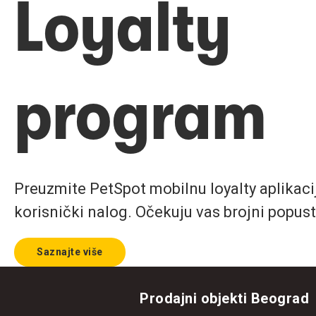
Loyalty
program
Preuzmite PetSpot mobilnu loyalty aplikaciju
korisnički nalog. Očekuju vas brojni popust
Saznajte više
Prodajni objekti Beograd