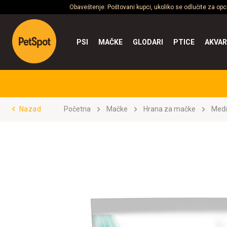
Obaveštenje: Poštovani kupci, ukoliko se odlučite za op
PSI
MAČKE
GLODARI
PTICE
AKVAR
Nazad
Početna
Mačke
Hrana za mačke
Medi