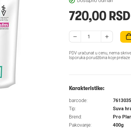
Dostupno odmah
720,00 RSD
PDV uračunat u cenu, nema skrive
Isporuka porudžbina koje prelaze
Karakteristike:
barcode:
761303
Tip:
Suva hr
Brend:
Pro Pla
Pakovanje:
400g