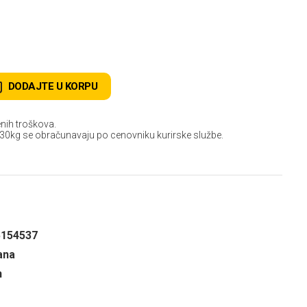
DODAJTE U KORPU
nih troškova.
 30kg se obračunavaju po cenovniku kurirske službe.
5154537
ana
n