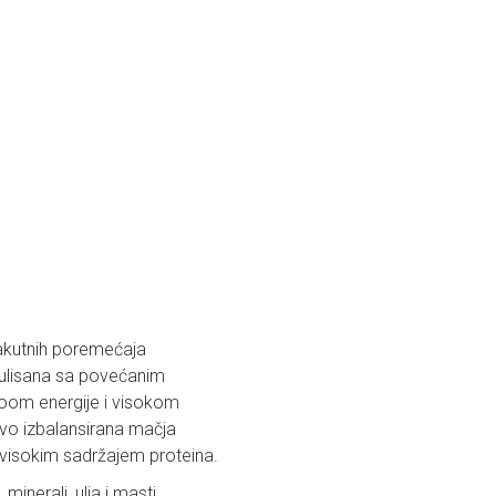
akutnih poremećaja
mulisana sa povećanim
ivoom energije i visokom
jivo izbalansirana mačja
i visokim sadržajem proteina.
minerali, ulja i masti,