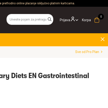
 prethodno online plaćanje isključivo platnim karticama.
Prijava
Korpa
Sve od Pro Plan
ary Diets EN Gastrointestinal