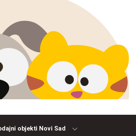
odajni objekti Novi Sad