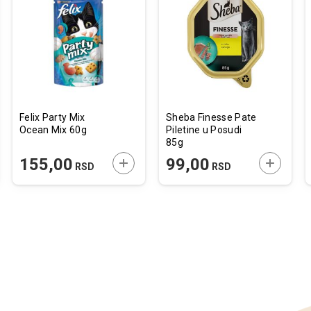
j
edi
Dodaj
Uporedi
Dodaj
Uporedi
u
u
listu
listu
želja
želja
Felix Party Mix
Sheba Finesse Pate
Ocean Mix 60g
Piletine u Posudi
85g
JTE U KORPU
DODAJTE U KORPU
DODAJTE
155,00
99,00
RSD
RSD