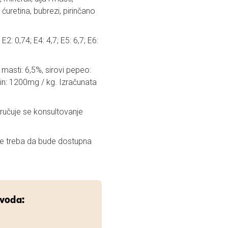
 ćuretina, bubrezi, pirinčano
E2: 0,74; E4: 4,7; E5: 6,7; E6:
 masti: 6,5%, sirovi pepeo:
urin: 1200mg / kg. Izračunata
oručuje se konsultovanje
iće treba da bude dostupna
zvoda: