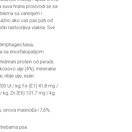
na suva hrana proizvodi se sa
roblema sa varenjem i
 važno ako vaš pas pati od
čki rastvorljiva vlakna. Sve
 limphagiectasia,
ana sa encefalopatijom.
idrirani protein od peradi,
okosovo ulje (4%), mineralne
riblje ulje, inulin.
00 Ul / kg; Fe (E1) 41,8 mg /
 / kg; Zn (E6) 101,7 mg / kg;
, sirova masnoća i 7,6%,
potrebama psa.