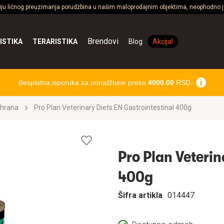
ciju ličnog preuzimanja porudžbina u našim maloprodajnim objektima, neophodno je
Brendovi
ISTIKA
TERARISTIKA
Blog
Akcija!
Besplatna isporuka za porudžbine preko
4000.00
RSD.
 hrana
Pro Plan Veterinary Diets EN Gastrointestinal 400g
Lista
želja
Pro Plan Veterin
400g
Šifra artikla
014447