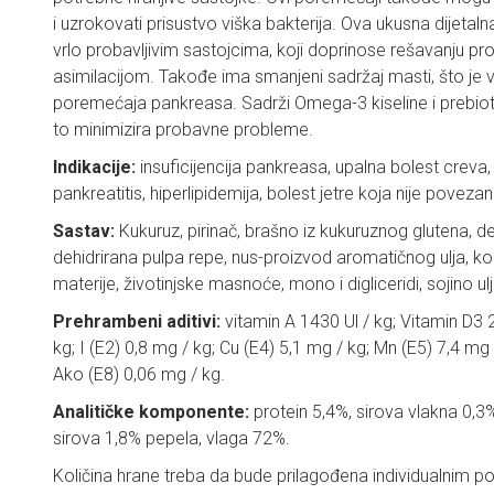
i uzrokovati prisustvo viška bakterija. Ova ukusna dijetal
vrlo probavljivim sastojcima, koji doprinose rešavanju p
asimilacijom. Takođe ima smanjeni sadržaj masti, što je
poremećaja pankreasa. Sadrži Omega-3 kiseline i prebioti
to minimizira probavne probleme.
Indikacije:
insuficijencija pankreasa, upalna bolest creva,
pankreatitis, hiperlipidemija, bolest jetre koja nije povez
Sastav:
Kukuruz, pirinač, brašno iz kukuruznog glutena, deh
dehidrirana pulpa repe, nus-proizvod aromatičnog ulja, k
materije, životinjske masnoće, mono i digliceridi, sojino ulje, 
Prehrambeni aditivi:
vitamin A 1430 Ul / kg; Vitamin D3 2
kg; I (E2) 0,8 mg / kg; Cu (E4) 5,1 mg / kg; Mn (E5) 7,4 mg
Ako (E8) 0,06 mg / kg.
Analitičke komponente:
protein 5,4%, sirova vlakna 0,3%
sirova 1,8% pepela, vlaga 72%.
Količina hrane treba da bude prilagođena individualnim 