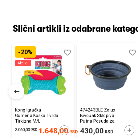
Slični artikli iz odabrane katego
-20%
Dodaj
Uporedi
Dodaj
Uporedi
Dod
Upo
u
u
u
listu
listu
listu
želja
želja
želj
Kong Igračka
474243BLE Zolux
Gumena Koska Tvrda
Bivouak Sklopiva
Tirkizna M/L
Putna Posuda za
18x8x4,5cm
Vodu i Hranu Plava
ODAJTE U KORPU
DODAJTE U KORPU
DOD
1.648,00
430,00
2.060,00
RSD
RSD
RSD
450ml