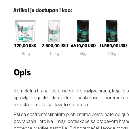
Artikal je dostupan i kao:
720,00 RSD
2.500,00 RSD
6.410,00 RSD
11.550,00 RSD
400g
1,5kg
5kg
12kg
Opis
Kompletna hrana i veterinarski probavljiva hrana, koja je
upravljanje gastrointestinalnim i pankreasnim poremećaj
uzrasta, a može se davati i štencima.
Psi sa gastrointestinalnim problemima često pate od gubit
povraćanja i proliva. Imaju poteškoće sa probavom hrane 
potrebne hranjive sastojke. Ovi poremećaji takođe mogu iz