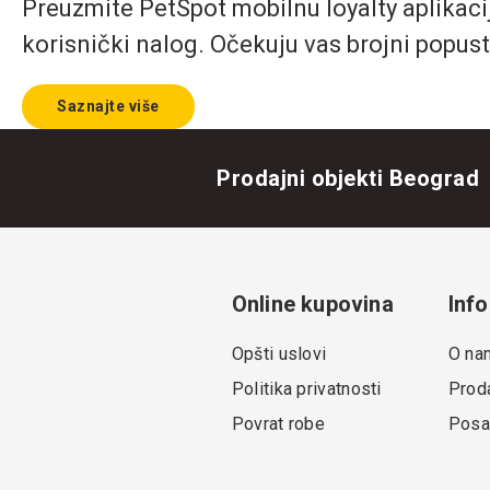
Preuzmite PetSpot mobilnu loyalty aplikaciju
korisnički nalog. Očekuju vas brojni popust
Saznajte više
Prodajni objekti Beograd
Online kupovina
Info
Opšti uslovi
O na
Politika privatnosti
Proda
Povrat robe
Posa