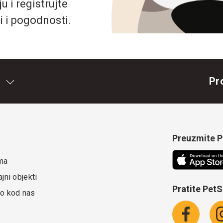
 i registrujte
i i pogodnosti.
Pr
Preuzmite Pe
ma
jni objekti
Pratite Pet
o kod nas