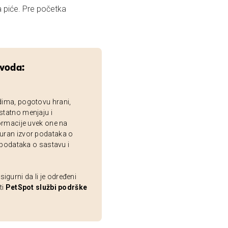
 piće. Pre početka
zvoda:
dima, pogotovu hrani,
statno menjaju i
ormacije uvek one na
uran izvor podataka o
 podataka o sastavu i
gurni da li je određeni
ti
PetSpot službi podrške