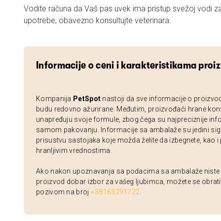
Vodite računa da Vaš pas uvek ima pristup svežoj vodi za
upotrebe, obavezno konsultujte veterinara.
Informacije o ceni i karakteristikama proi
Kompanija
PetSpot
nastoji da sve informacije o proizvo
budu redovno ažurirane. Međutim, proizvođači hrane kon
unapređuju svoje formule, zbog čega su najpreciznije inf
samom pakovanju. Informacije sa ambalaže su jedini sig
prisustvu sastojaka koje možda želite da izbegnete, kao i
hranljivim vrednostima.
Ako nakon upoznavanja sa podacima sa ambalaže niste si
proizvod dobar izbor za vašeg ljubimca, možete se obrati
pozivom na broj
+38163291722
.