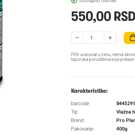
Dostupno odmah
550,00 RS
PDV uračunat u cenu, nema skrive
Isporuka porudžbina koje prelaze
Karakteristike:
barcode:
844529
Tip:
Vlažna 
Brend:
Pro Pla
Pakovanje:
400g