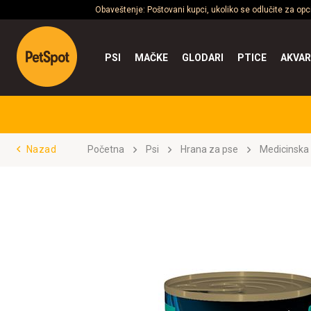
Obaveštenje: Poštovani kupci, ukoliko se odlučite za op
PSI
MAČKE
GLODARI
PTICE
AKVAR
Nazad
Početna
Psi
Hrana za pse
Medicinska