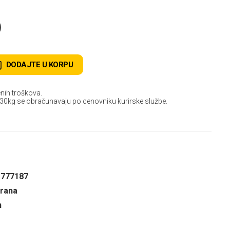
D
DODAJTE U KORPU
nih troškova.
 30kg se obračunavaju po cenovniku kurirske službe.
1777187
hrana
n