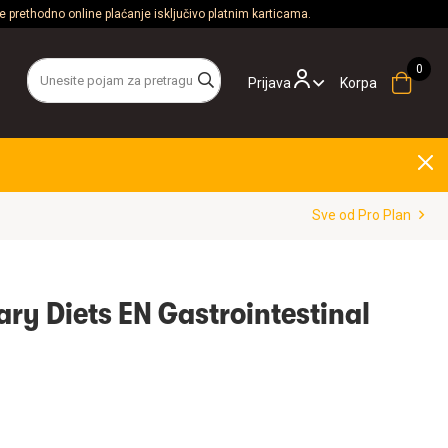
 prethodno online plaćanje isključivo platnim karticama.
Prijava
Korpa
Sve od Pro Plan
ary Diets EN Gastrointestinal