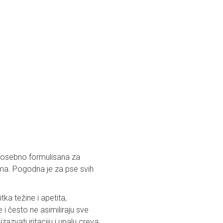
 posebno formulisana za
ima. Pogodna je za pse svih
ka težine i apetita,
i često ne asimiliraju sve
azvati iritaciju i upalu creva