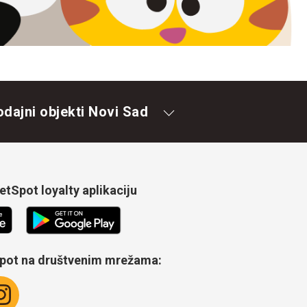
odajni objekti Novi Sad
tSpot loyalty aplikaciju
Spot na društvenim mrežama: