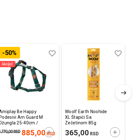
-50%
-
Dodaj
Uporedi
Dodaj
Uporedi
u
u
listu
listu
želja
želja
Amiplay Be Happy
Woolf Earth Noohide
4806
Podesivi Am Guard M
XL Štapići Sa
za P
Džungla 25-40cm /
Zečetinom 85g
Vod
35-55cm x 2cm
E U KORPU
DODAJTE U KORPU
DODAJTE U
885,00
365,00
1.770,00
RSD
530,
RSD
RSD