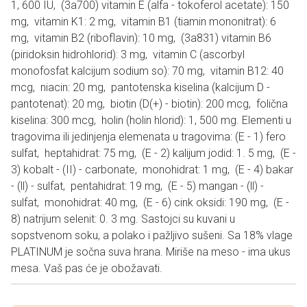
1, 600 IU, (3a700) vitamin E (alfa - tokoferol acetate): 150
mg, vitamin K1: 2 mg, vitamin B1 (tiamin mononitrat): 6
mg, vitamin B2 (riboflavin): 10 mg, (3a831) vitamin B6
(piridoksin hidrohlorid): 3 mg, vitamin C (ascorbyl
monofosfat kalcijum sodium so): 70 mg, vitamin B12: 40
mcg, niacin: 20 mg, pantotenska kiselina (kalcijum D -
pantotenat): 20 mg, biotin (D(+) - biotin): 200 mcg, folična
kiselina: 300 mcg, holin (holin hlorid): 1, 500 mg. Elementi u
tragovima ili jedinjenja elemenata u tragovima: (E - 1) fero
sulfat, heptahidrat: 75 mg, (E - 2) kalijum jodid: 1. 5 mg, (E -
3) kobalt - (II) - carbonate, monohidrat: 1 mg, (E - 4) bakar
- (ll) - sulfat, pentahidrat: 19 mg, (E - 5) mangan - (ll) -
sulfat, monohidrat: 40 mg, (E - 6) cink oksidi: 190 mg, (E -
8) natrijum selenit: 0. 3 mg. Sastojci su kuvani u
sopstvenom soku, a polako i pažljivo sušeni. Sa 18% vlage
PLATINUM je sočna suva hrana. Miriše na meso - ima ukus
mesa. Vaš pas će je obožavati.