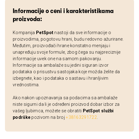
Informacije o ceni i karakteristikama
proizvoda:
Kompanija
PetSpot
nastoji da sve informacije o
proizvodima, pogotovu hrani, budu redovno ažurirane.
Međutim, proizvođači hrane konstatno menjaju i
unapređuju svoje formule, zbog čega su najpreciznije
informacije uvek one na samom pakovanju.
Informacije sa ambalaže su jedini siguran izvor
podataka o prisustvu sastojaka koje možda želite da
izbegnete, kao i podataka o sastavu i hranljivim
vrednostima.
Ako nakon upoznavanja sa podacima sa ambalaže
niste sigurni da li je određeni proizvod dobar izbor za
vašeg ljubimca, možete se obratiti
PetSpot službi
podrške
pozivom na broj
+38163291722
.