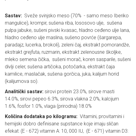
Sastav:
Sveže svinjsko meso (70% - samo meso Iberiko
mangulice), krompir, sušena riba, lososovo ulje, sušena
pulpa jabuke, sušeni pivski kvasac, hladno ceđeno ulje lana,
hladno ceđeno ulje maslina, sušeno povrće (šargarepa,
paradajz, lucerka, brokoli), zeleni čaj, ekstrakt pomorandže,
ekstrakt grejfuta, ruzmarin, ekstrakt zelenousne školjke,
mleko semena čička, sušeni morač, koren sasparile, sušeni
divlji celer, sušena artičoka, potočarka, ekstrakt čaja
kamilice, maslačak, sušena gorčica, juka, kalijum horid
(kalijumova so).
Analitički sastav:
sirovi protein 23.0%, sirove masti
14.0%, sirovi pepeo 6.3%, sirova vlakna 2.0%, kalcijum
1.6%, fosfor 1.0%, vlaga (prirodna) 18.0%
Količina dodataka po kilogramu:
Vitamini, provitamini i
hemijski dobro definisane supstance koje imaju sličan
efekat: (E - 672) vitamin A: 10, 000 IU, (E - 671) vitamin D3: