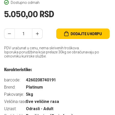
Dostupno odmah
5.050,00 RSD
DODAJTE U KORPU
PDV uračunat u cenu, nema skrivenih troškova.
Isporuka porudžbina koje prelaze 30kg se obračunavaju po
cenovniku kurirske službe.
Karakteristike:
barcode:
4260208740191
Brend:
Platinum
Pakovanje:
5kg
Veličina rase:
Sve veličine rasa
Uzrast:
Odrasli - Adult