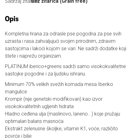
Sadržaj žitarica:
Bez žitarica (Grain free)
Opis
Kompletna hrana za odrasle pse pogodna za pse svih
uzrasta i rasa zahvaljujući svojim prirodnim, zdravim
sastojcima i lakoći kojom se vari. Ne sadrži dodatke koji
štete i naprežu organizam.
PLATINUM iberico+greens sadrži samo visokokvalitetne
sastojke pogodne i za ljudsku ishranu.
Minimum 70% velikih svežih komada mesa Iberiko
mangulice
Krompir (nije genetski modifikovan) kao izvor
visokokvalitetnih ugljenih hidrata
Hladno ceđena ulja (maslinovo, laneno...) koje pružaju
optimalan balans masnoća
Ekstrakt zelenusne školjke, vitamin K1, voće, različito
povrće i bilje