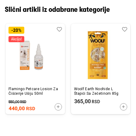
Slični artikli iz odabrane kategorije
Dodaj
Uporedi
Dod
Upo
-20%
u
u
listu
listu
želja
želj
Flamingo Petcare Losion Za
Woolf Earth Noohide L
Čišćenje Ušiju 50ml
Štapići Sa Zečetinom 85g
365,00
RSD
550,00
RSD
DODAJTE U KORPU
DODAJ
440,00
RSD