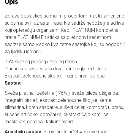
Opis
Zdrave poslastice sa malim procentom masti namenjene
su psima svih uzrasta i rasa. Ne sadrže nepoželjne aditive
koji opterećuju organizam. Kao i PLATINUM kompletna
hrana PLATINUM Fit sticks sa piletinom i zečetinom
sadrzže samo visoko kvalitetne sastojke koji su pogodni i
za ljudsku ishranu:
76% svežeg pilećeg i zečijeg mesa
Pirinač kao izvor visoko kvalitetnih ugljenih hidrata
Ekstrakt zelenousne školjke i razno hranljivo bilje
Sastav:
Sveža piletina i zečetina ( 76% ), sveža pileća džigerica,
integralni pirinač, ekstrakt zelenousne školjke, seme
silimarina, koren sasparile, sušeni celer, kormorač u prahu,
sušene artičoke, potočarka, ekstrakt čaja kamilice,
maslačak, gorčica, kalijum hlorid.
Analitički sastav:
Sirovi proteini 24%, sirove masti