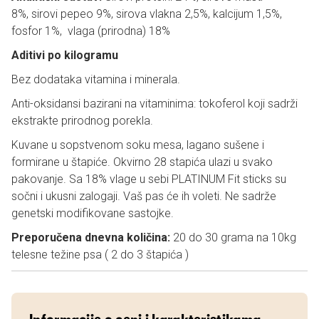
8%, sirovi pepeo 9%, sirova vlakna 2,5%, kalcijum 1,5%,
fosfor 1%, vlaga (prirodna) 18%
Aditivi po kilogramu
Bez dodataka vitamina i minerala.
Anti-oksidansi bazirani na vitaminima: tokoferol koji sadrži
ekstrakte prirodnog porekla.
Kuvane u sopstvenom soku mesa, lagano sušene i
formirane u štapiće. Okvirno 28 stapića ulazi u svako
pakovanje. Sa 18% vlage u sebi PLATINUM Fit sticks su
sočni i ukusni zalogaji. Vaš pas će ih voleti. Ne sadrže
genetski modifikovane sastojke.
Preporučena dnevna količina:
20 do 30 grama na 10kg
telesne težine psa ( 2 do 3 štapića )