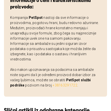
Informacije o ceni i karakteristikama
proizvoda:
Kompanija
PetSpot
nastoji da sve informacije o
proizvodima, pogotovu hrani, budu redovno ažurirane.
Međutim, proizvođači hrane konstatno menjaju i
unapređuju svoje formule, zbog čega su najpreciznije
informacije uvek one na samom pakovanju.
Informacije sa ambalaže su jedini siguran izvor
podataka o prisustvu sastojaka koje možda želite da
izbegnete, kao i podataka o sastavu i hranljivim
vrednostima.
Ako nakon upoznavanja sa podacima sa ambalaže
niste sigurni da li je određeni proizvod dobar izbor za
vašeg ljubimca, možete se obratiti
PetSpot službi
podrške
pozivom na broj
+38163291722
.
Slični artikli iz odabrane kategorije