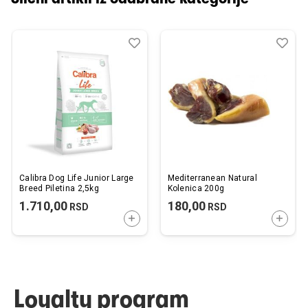
Dodaj
Uporedi
Dod
Upo
u
u
listu
listu
želja
želj
Calibra Dog Life Junior Large
Mediterranean Natural
Breed Piletina 2,5kg
Kolenica 200g
1.710,00
180,00
RSD
RSD
DODAJTE U KORPU
DODAJ
Loyalty program