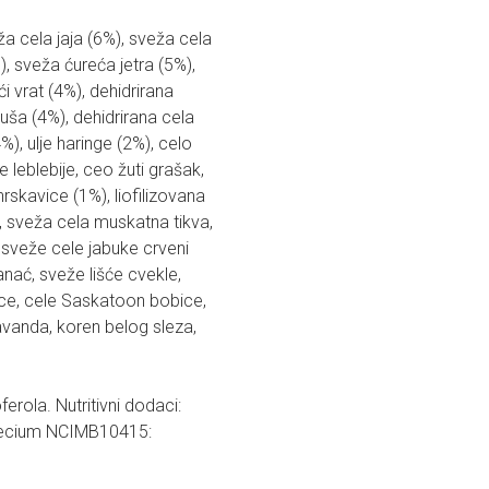
a cela jaja (6%), sveža cela
), sveža ćureća jetra (5%),
i vrat (4%), dehidrirana
kuša (4%), dehidrirana cela
%), ulje haringe (2%), celo
 leblebije, ceo žuti grašak,
hrskavice (1%), liofilizovana
a, sveža cela muskatna tikva,
 sveže cele jabuke crveni
anać, sveže lišće cvekle,
ice, cele Saskatoon bobice,
lavanda, koren belog sleza,
erola. Nutritivni dodaci:
faecium NCIMB10415: