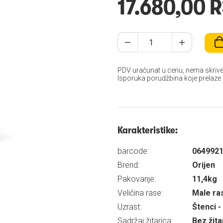
17.680,00 
PDV uračunat u cenu, nema skrive
Isporuka porudžbina koje prelaze
Karakteristike:
barcode:
064992
Brend:
Orijen
Pakovanje:
11,4kg
Veličina rase:
Male ra
Uzrast:
Štenci -
Sadržaj žitarica:
Bez žita