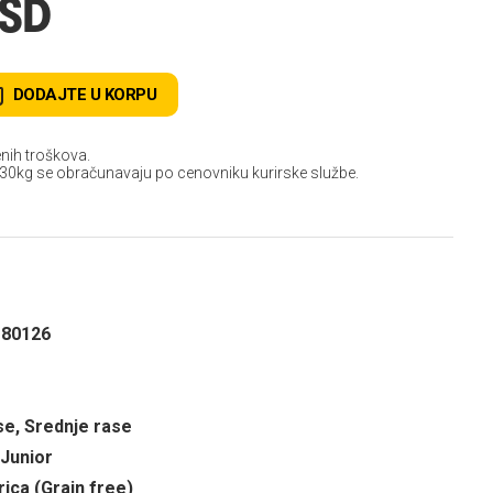
RSD
DODAJTE U KORPU
nih troškova.
 30kg se obračunavaju po cenovniku kurirske službe.
180126
se, Srednje rase
 Junior
rica (Grain free)