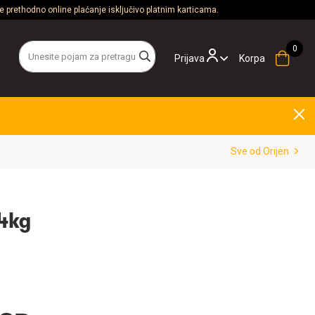
 prethodno online plaćanje isključivo platnim karticama.
Prijava
Korpa
Sve od Orijen
,4kg