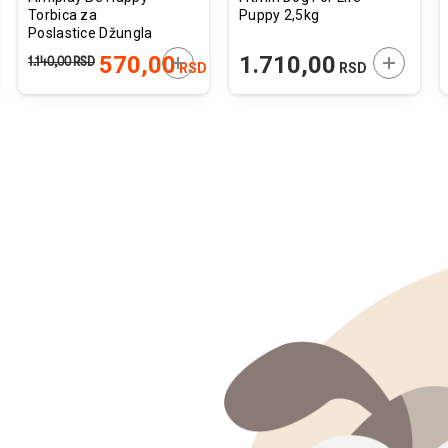
Torbica za
Puppy 2,5kg
Poslastice Džungla
8x6x10cm
JTE U KORPU
DODAJTE U KORPU
DODAJTE
570,00
1.710,00
1.140,00
RSD
RSD
RSD