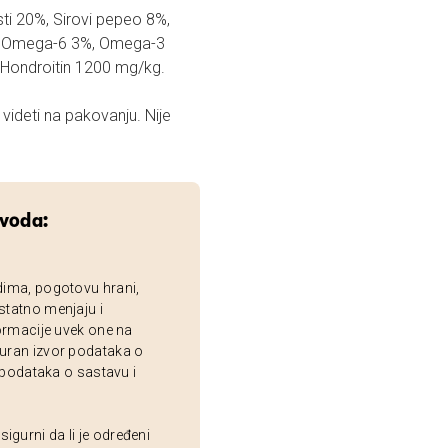
i 20%, Sirovi pepeo 8%,
1%, Omega-6 3%, Omega-3
 Hondroitin 1200 mg/kg.
videti na pakovanju. Nije
zvoda:
dima, pogotovu hrani,
statno menjaju i
ormacije uvek one na
uran izvor podataka o
 podataka o sastavu i
gurni da li je određeni