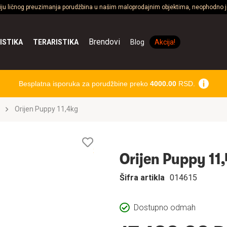
ciju ličnog preuzimanja porudžbina u našim maloprodajnim objektima, neophodno je
Brendovi
ISTIKA
TERARISTIKA
Blog
Akcija!
Besplatna isporuka za porudžbine preko
4000.00
RSD.
Orijen Puppy 11,4kg
Lista
želja
Orijen Puppy 11
Šifra artikla
014615
Dostupno odmah