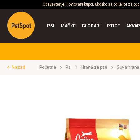
Obaveštenje: Poštovani kupci, ukoliko se odlučite za op
PSI
MAČKE
GLODARI
PTICE
AKVAR
Nazad
Početna
Psi
Hrana za pse
Suva hrana