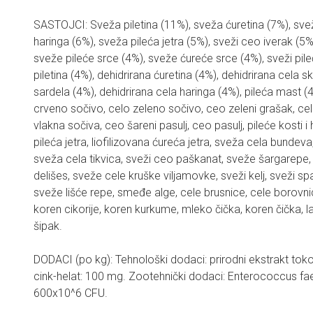
SASTOJCI: Sveža piletina (11%), sveža ćuretina (7%), svež
haringa (6%), sveža pileća jetra (5%), sveži ceo iverak (5%
sveže pileće srce (4%), sveže ćureće srce (4%), sveži pileć
piletina (4%), dehidrirana ćuretina (4%), dehidrirana cela s
sardela (4%), dehidrirana cela haringa (4%), pileća mast (4
crveno sočivo, celo zeleno sočivo, ceo zeleni grašak, cele
vlakna sočiva, ceo šareni pasulj, ceo pasulj, pileće kosti i 
pileća jetra, liofilizovana ćureća jetra, sveža cela bundev
sveža cela tikvica, sveži ceo paškanat, sveže šargarepe,
delišes, sveže cele kruške viljamovke, sveži kelj, sveži sp
sveže lišće repe, smeđe alge, cele brusnice, cele borovn
koren cikorije, koren kurkume, mleko čička, koren čička, 
šipak.
DODACI (po kg): Tehnološki dodaci: prirodni ekstrakt tokof
cink-helat: 100 mg. Zootehnički dodaci: Enterococcus 
600x10^6 CFU.