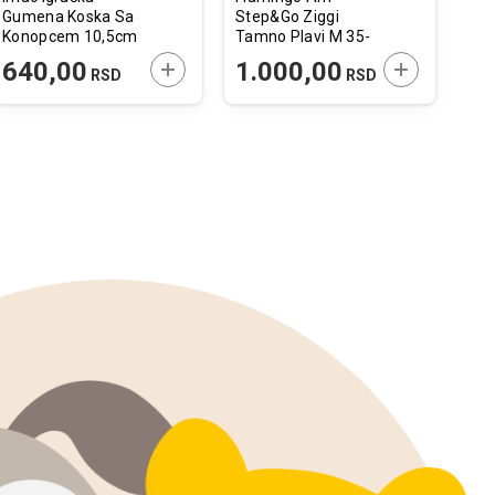
Gumena Koska Sa
Step&Go Ziggi
Pil
Konopcem 10,5cm
Tamno Plavi M 35-
Sos
/ 46cm
60cm x 20mm
 U KORPU
DODAJTE U KORPU
DODAJTE U 
640,00
1.000,00
7
RSD
RSD