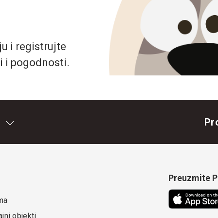
 i registrujte
i i pogodnosti.
Pr
Preuzmite Pe
ma
jni objekti