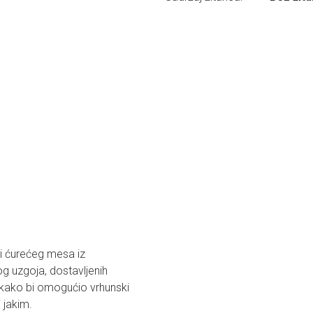
 i ćurećeg mesa iz
nog uzgoja, dostavljenih
 kako bi omogućio vrhunski
 jakim.