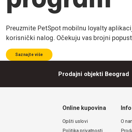
Preuzmite PetSpot mobilnu loyalty aplikaciju
korisnički nalog. Očekuju vas brojni popust
Saznajte više
Prodajni objekti Beograd
Online kupovina
Info
Opšti uslovi
O na
Politika privatnosti
Proda