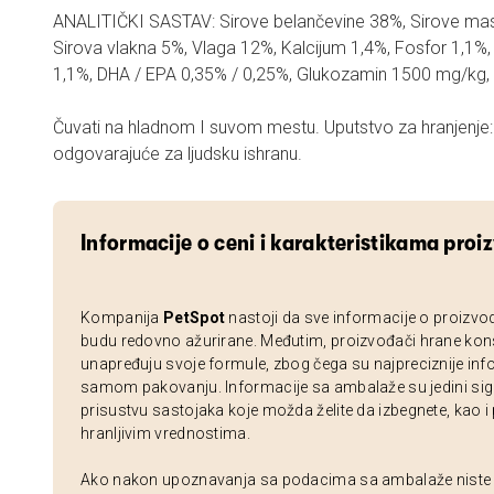
ANALITIČKI SASTAV: Sirove belančevine 38%, Sirove mast
Sirova vlakna 5%, Vlaga 12%, Kalcijum 1,4%, Fosfor 1,
1,1%, DHA / EPA 0,35% / 0,25%, Glukozamin 1500 mg/kg,
Čuvati na hladnom I suvom mestu. Uputstvo za hranjenje: 
odgovarajuće za ljudsku ishranu.
Informacije o ceni i karakteristikama proi
Kompanija
PetSpot
nastoji da sve informacije o proizvo
budu redovno ažurirane. Međutim, proizvođači hrane kon
unapređuju svoje formule, zbog čega su najpreciznije inf
samom pakovanju. Informacije sa ambalaže su jedini sig
prisustvu sastojaka koje možda želite da izbegnete, kao i
hranljivim vrednostima.
Ako nakon upoznavanja sa podacima sa ambalaže niste si