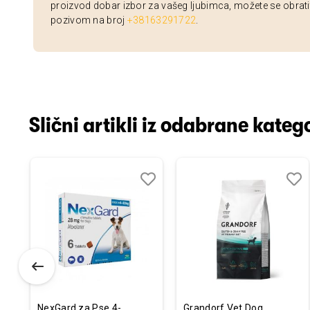
proizvod dobar izbor za vašeg ljubimca, možete se obrati
pozivom na broj
+38163291722
.
Slični artikli iz odabrane katego
odaj
poredi
Dodaj
Uporedi
Doda
Upor
u
u
istu
listu
listu
elja
želja
želja
NexGard za Pse 4-
Grandorf Vet Dog