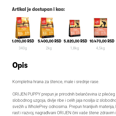
Artikal je dostupan i kao:
1.010,00 RSD
5.400,00 RSD
5.820,00 RSD
10.470,00 RSD
340g
2kg
1,8kg
4,5kg
Opis
Kompletna hrana za štence, male i srednje rase.
ORIJEN PUPPY prepun je prirodnih belančevina iz pilećeg
slobodnog uzgoja, divlje ribe i celih jaja nosilja iz slobod
svežih u WholePrey odnosima. Prepun hranljivih materija,
rast i razvoj, nagrađivani ORIJEN čini vaše štene zdravim i