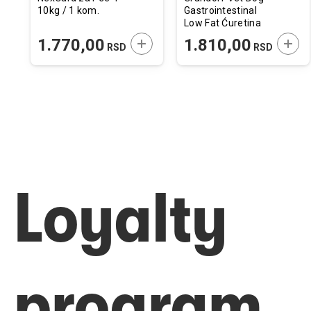
10kg / 1 kom.
Gastrointestinal
Low Fat Ćuretina
1kg
ODAJTE U KORPU
DODAJTE U KORPU
DODA
1.770,00
1.810,00
SD
RSD
RSD
Loyalty
program