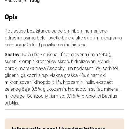
Pakovanje:
150g
Opis
Poslastice bez žitarica sa belom ribom namenjene
odraslim psima bele i svetle boje dlake sklonim alergijama
koje pomažu kod pravilne oralne higijene.
Sastav:
Bela riba - sušena i fino mlevena ( min 24% ),
sušeni krompir, krompirov skrob, hidrolizovani živinski
obrok, morska trava Ascophyllum nodosum 6%, sorbitol,
glicerin, glukozni sirup, vlakna graška 4%, dinamički
mikronizovani klinoptiolit 1%, hitozamin, inulin, ekstrakt
zelenog čaja 0,5%, glukozamin, hrondotoin sulfat, minerali,
mikroalge Schizochytrium sp. 0,16 %, probiotici Bacillus
subtilis.