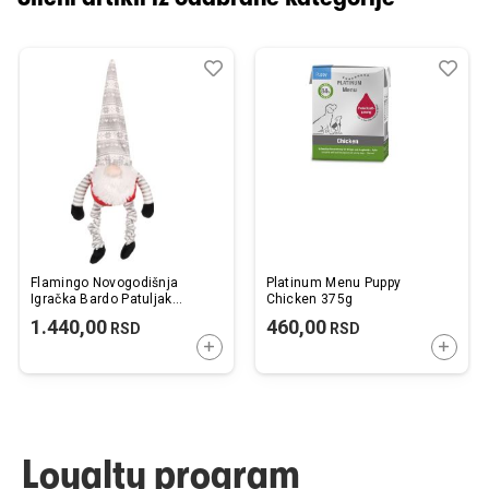
Dodaj
Uporedi
Dod
Upo
u
u
listu
listu
želja
želj
Flamingo Novogodišnja
Platinum Menu Puppy
Igračka Bardo Patuljak
Chicken 375g
Crveni 20x14x58cm
1.440,00
460,00
RSD
RSD
DODAJTE U KORPU
DODAJ
Loyalty program