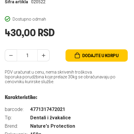
Šifra artikla
020522
Dostupno odmah
430,00 RSD
DODAJTE U KORPU
PDV uračunat u cenu, nema skrivenih troškova.
Isporuka porudžbina koje prelaze 30kg se obračunavaju po
cenovniku kurirske službe.
Karakteristike:
barcode:
4771317472021
Tip:
Dentali i žvakalice
Brend:
Nature's Protection