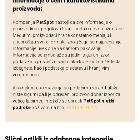
Informacije o ceni i karakteristikama
proizvoda:
Kompanija
PetSpot
nastoji da sve informacije o
proizvodima, pogotovu hrani, budu redovno ažurirane.
Međutim, proizvođači hrane konstatno menjaju i
unapređuju svoje formule, zbog čega su najpreciznije
informacije uvek one na samom pakovanju.
Informacije sa ambalaže su jedini siguran izvor
podataka o prisustvu sastojaka koje možda želite da
izbegnete, kao i podataka o sastavu i hranljivim
vrednostima.
Ako nakon upoznavanja sa podacima sa ambalaže
niste sigurni da li je određeni proizvod dobar izbor za
vašeg ljubimca, možete se obratiti
PetSpot službi
podrške
pozivom na broj
+38163291722
.
Slični artikli iz odabrane kategorije