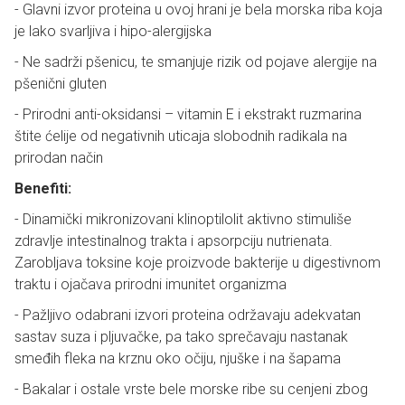
- Glavni izvor proteina u ovoj hrani je bela morska riba koja
je lako svarljiva i hipo-alergijska
- Ne sadrži pšenicu, te smanjuje rizik od pojave alergije na
pšenični gluten
- Prirodni anti-oksidansi – vitamin E i ekstrakt ruzmarina
štite ćelije od negativnih uticaja slobodnih radikala na
prirodan način
Benefiti:
- Dinamički mikronizovani klinoptilolit aktivno stimuliše
zdravlje intestinalnog trakta i apsorpciju nutrienata.
Zarobljava toksine koje proizvode bakterije u digestivnom
traktu i ojačava prirodni imunitet organizma
- Pažljivo odabrani izvori proteina održavaju adekvatan
sastav suza i pljuvačke, pa tako sprečavaju nastanak
smeđih fleka na krznu oko očiju, njuške i na šapama
- Bakalar i ostale vrste bele morske ribe su cenjeni zbog