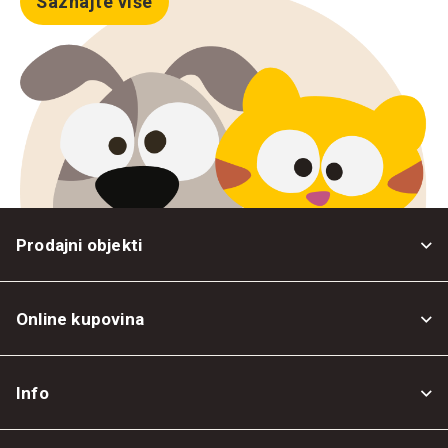
Saznajte više
Prodajni objekti
Online kupovina
Opšti uslovi
Info
Politika privatnosti
O nama
Povrat robe