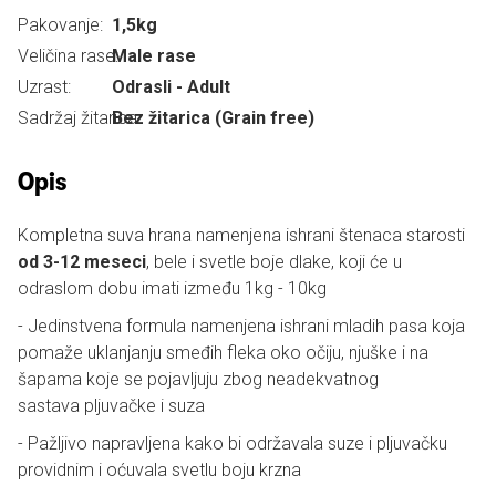
Pakovanje:
1,5kg
Veličina rase:
Male rase
Uzrast:
Odrasli - Adult
Sadržaj žitarica:
Bez žitarica (Grain free)
Opis
Kompletna suva hrana namenjena ishrani štenaca starosti
od 3-12 meseci
, bele i svetle boje dlake, koji će u
odraslom dobu imati između 1kg - 10kg
- Jedinstvena formula namenjena ishrani mladih pasa koja
pomaže uklanjanju smeđih fleka oko očiju, njuške i na
šapama koje se pojavljuju zbog neadekvatnog
sastava pljuvačke i suza
- Pažljivo napravljena kako bi održavala suze i pljuvačku
providnim i oćuvala svetlu boju krzna