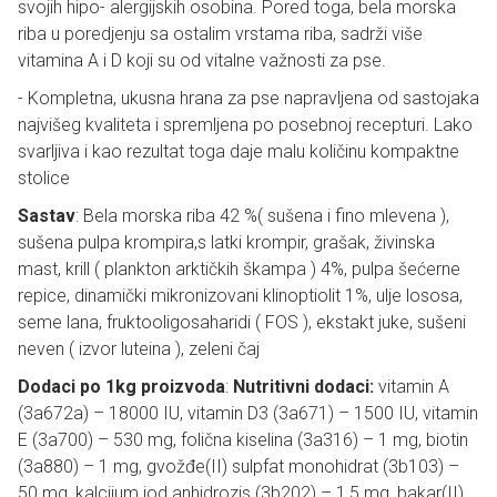
svojih hipo- alergijskih osobina. Pored toga, bela morska
riba u poredjenju sa ostalim vrstama riba, sadrži više
vitamina A i D koji su od vitalne važnosti za pse.
- Kompletna, ukusna hrana za pse napravljena od sastojaka
najvišeg kvaliteta i spremljena po posebnoj recepturi. Lako
svarljiva i kao rezultat toga daje malu količinu kompaktne
stolice
Sastav
: Bela morska riba 42 %( sušena i fino mlevena ),
sušena pulpa krompira,s latki krompir, grašak, živinska
mast, krill ( plankton arktičkih škampa ) 4%, pulpa šećerne
repice, dinamički mikronizovani klinoptiolit 1%, ulje lososa,
seme lana, fruktooligosaharidi ( FOS ), ekstakt juke, sušeni
neven ( izvor luteina ), zeleni čaj
Dodaci po 1kg proizvoda
:
Nutritivni dodaci:
vitamin A
(3a672a) – 18000 IU, vitamin D3 (3a671) – 1500 IU, vitamin
E (3a700) – 530 mg, folična kiselina (3a316) – 1 mg, biotin
(3a880) – 1 mg, gvožđe(II) sulpfat monohidrat (3b103) –
50 mg, kalcijum jod anhidrozis (3b202) – 1,5 mg, bakar(II)