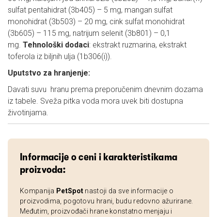
sulfat pentahidrat (3b405) – 5 mg, mangan sulfat
monohidrat (3b503) – 20 mg, cink sulfat monohidrat
(3b605) – 115 mg, natrijum selenit (3b801) – 0,1
mg.
Tehnološki dodaci
: ekstrakt ruzmarina, ekstrakt
toferola iz biljnih ulja (1b306(i)).
Uputstvo za hranjenje:
Davati suvu hranu prema preporučenim dnevnim dozama
iz tabele. Sveža pitka voda mora uvek biti dostupna
životinjama.
Informacije o ceni i karakteristikama
proizvoda:
Kompanija
PetSpot
nastoji da sve informacije o
proizvodima, pogotovu hrani, budu redovno ažurirane.
Međutim, proizvođači hrane konstatno menjaju i