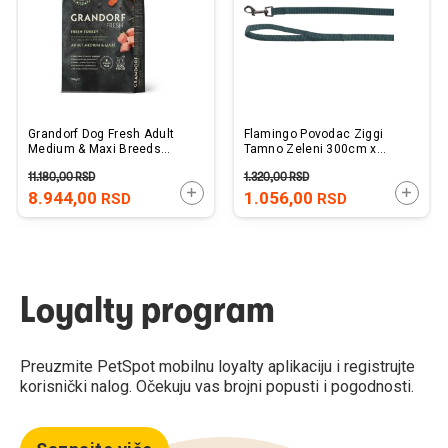
Grandorf Dog Fresh Adult
Flamingo Povodac Ziggi
Medium & Maxi Breeds
Tamno Zeleni 300cm x
Ćuretina 10kg
25mm
11.180,00
RSD
1.320,00
RSD
DODAJTE U KORPU
DODAJ
8.944,00
1.056,00
RSD
RSD
Loyalty program
Preuzmite PetSpot mobilnu loyalty aplikaciju i registrujte
korisnički nalog. Očekuju vas brojni popusti i pogodnosti.