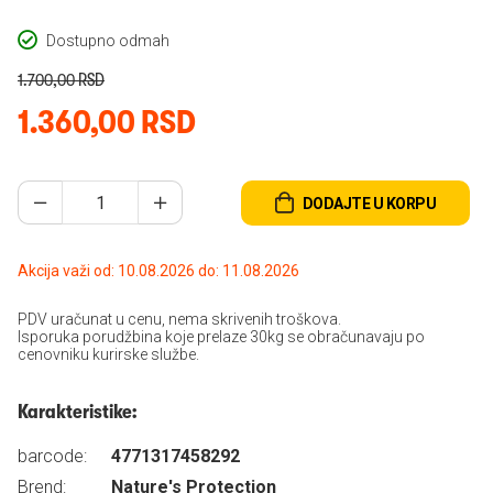
Dostupno odmah
1.700,00 RSD
1.360,00 RSD
DODAJTE U KORPU
Akcija važi od: 10.08.2026 do: 11.08.2026
PDV uračunat u cenu, nema skrivenih troškova.
Isporuka porudžbina koje prelaze 30kg se obračunavaju po
cenovniku kurirske službe.
Karakteristike:
barcode:
4771317458292
Brend:
Nature's Protection