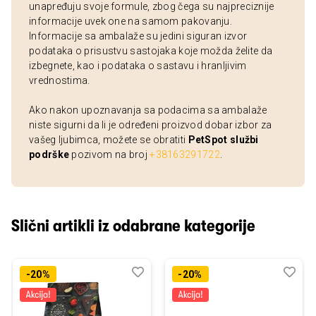
unapređuju svoje formule, zbog čega su najpreciznije
informacije uvek one na samom pakovanju.
Informacije sa ambalaže su jedini siguran izvor
podataka o prisustvu sastojaka koje možda želite da
izbegnete, kao i podataka o sastavu i hranljivim
vrednostima.
Ako nakon upoznavanja sa podacima sa ambalaže
niste sigurni da li je određeni proizvod dobar izbor za
vašeg ljubimca, možete se obratiti
PetSpot službi
podrške
pozivom na broj
+38163291722
.
Slični artikli iz odabrane kategorije
Dodaj
Uporedi
Dod
Upo
-20%
-20%
u
u
listu
listu
želja
želj