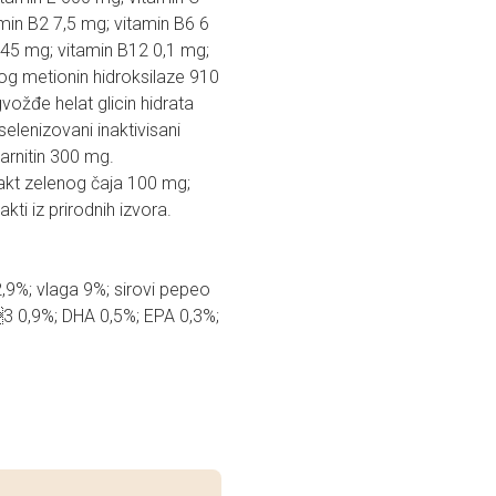
min B2 7,5 mg; vitamin B6 6
0,45 mg; vitamin B12 0,1 mg;
log metionin hidroksilaze 910
ožđe helat glicin hidrata
elenizovani inaktivisani
arnitin 300 mg.
rakt zelenog čaja 100 mg;
ti iz prirodnih izvora.
 2,9%; vlaga 9%; sirovi pepeo
3 0,9%; DHA 0,5%; EPA 0,3%;