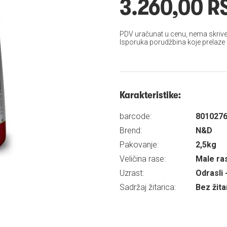
3.260,00 R
PDV uračunat u cenu, nema skrive
Isporuka porudžbina koje prelaze
Karakteristike:
barcode:
801027
Brend:
N&D
Pakovanje:
2,5kg
Veličina rase:
Male ra
Uzrast:
Odrasli 
Sadržaj žitarica:
Bez žita