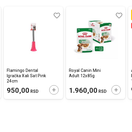
aj
redi
Dodaj
Uporedi
Dodaj
Uporedi
u
u
listu
listu
a
želja
želja
Flamingo Dental
Royal Canin Mini
Igračka Xali Sat Pink
Adult 12x85g
24cm
AJTE U KORPU
DODAJTE U KORPU
DODAJT
950,00
1.960,00
RSD
RSD