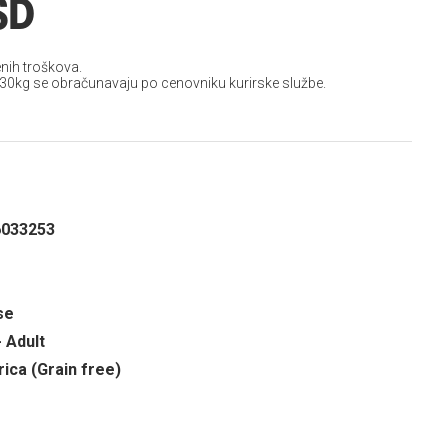
SD
nih troškova.
 30kg se obračunavaju po cenovniku kurirske službe.
6033253
se
- Adult
rica (Grain free)