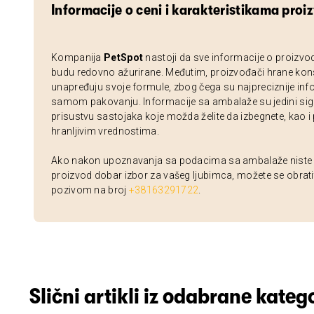
Informacije o ceni i karakteristikama proi
Kompanija
PetSpot
nastoji da sve informacije o proizvo
budu redovno ažurirane. Međutim, proizvođači hrane kon
unapređuju svoje formule, zbog čega su najpreciznije inf
samom pakovanju. Informacije sa ambalaže su jedini sig
prisustvu sastojaka koje možda želite da izbegnete, kao i
hranljivim vrednostima.
Ako nakon upoznavanja sa podacima sa ambalaže niste si
proizvod dobar izbor za vašeg ljubimca, možete se obrati
pozivom na broj
+38163291722
.
Slični artikli iz odabrane katego