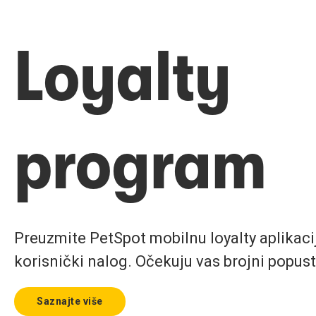
Loyalty
program
Preuzmite PetSpot mobilnu loyalty aplikaciju
korisnički nalog. Očekuju vas brojni popust
Saznajte više