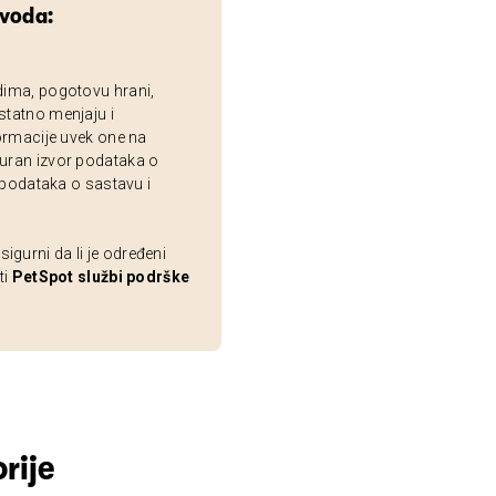
zvoda:
dima, pogotovu hrani,
statno menjaju i
ormacije uvek one na
uran izvor podataka o
 podataka o sastavu i
gurni da li je određeni
ti
PetSpot službi podrške
rije