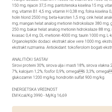
150 mg; nijacin 37,5 mg; pantotenska kiselina 15 mg; vita
mg; vitamin B1 4,5 mg; vitamin H 0,38 mg; folna kiselina 
holin hlorid 2500 mg; beta-karoten 1,5 mg; cink helat ana
mg; mangan helat analog metionin hidroksilaze 380 mg; gv
250 mg; bakar helat analog metionin hidroksilaze 88 mg; s
kvasac 0,4 mg; DL-metionin 4000 mg; taurin 1000 mg; L-k
Organoleptički dodaci: ekstrakt aloe vere 1000 mg; ekst
ekstrakt ruzmarina. Antiokidant: tokoferolom bogati ekstrak
ANALITIČKI SASTAV
Sirovi proteini 30%; sirova ulja i masti 18%; sirova vlakna
7%; kalcijum 1,2%; fosfor 0,9%; omega6 3,3%; omega
glukozamin 1200 mg/kg; hondroitin sulfat 900 mg/kg.
ENERGETSKA VREDNOST
EM Kcal/Kg 3990 - Mj/Kg 16,69