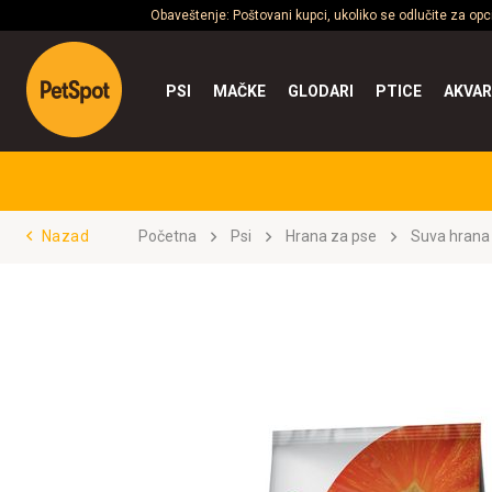
Obaveštenje: Poštovani kupci, ukoliko se odlučite za op
PSI
MAČKE
GLODARI
PTICE
AKVAR
Nazad
Početna
Psi
Hrana za pse
Suva hrana