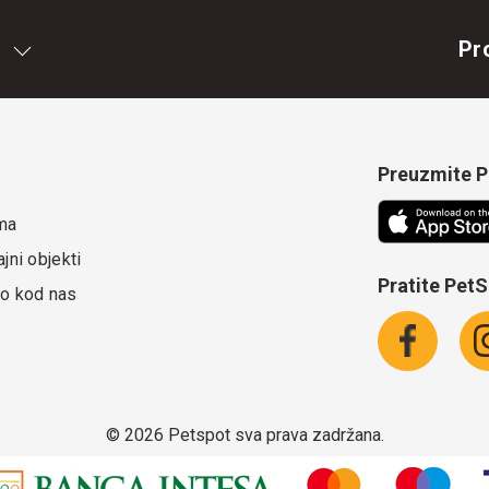
Pr
Preuzmite Pe
ma
jni objekti
Pratite Pet
o kod nas
©
2026 Petspot sva prava zadržana.