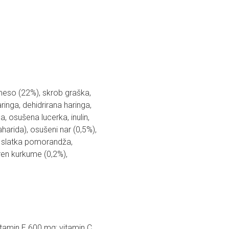
meso (22%), skrob graška,
inga, dehidrirana haringa,
a, osušena lucerka, inulin,
harida), osušeni nar (0,5%),
a slatka pomorandža,
oren kurkume (0,2%),
vitamin E 600 mg; vitamin C