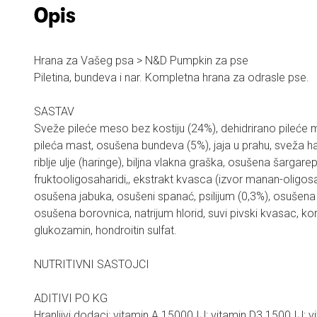
Opis
Hrana za Vašeg psa > N&D Pumpkin za pse
Piletina, bundeva i nar. Kompletna hrana za odrasle pse.
SASTAV
Sveže pileće meso bez kostiju (24%), dehidrirano pileće 
pileća mast, osušena bundeva (5%), jaja u prahu, sveža har
riblje ulje (haringe), biljna vlakna graška, osušena šargarep
fruktooligosaharidi,, ekstrakt kvasca (izvor manan-oligosa
osušena jabuka, osušeni spanać, psilijum (0,3%), osušen
osušena borovnica, natrijum hlorid, suvi pivski kvasac, k
glukozamin, hondroitin sulfat.
NUTRITIVNI SASTOJCI
ADITIVI PO KG
Hranljivi dodaci: vitamin A 15000 IJ; vitamin D3 1500 IJ; 