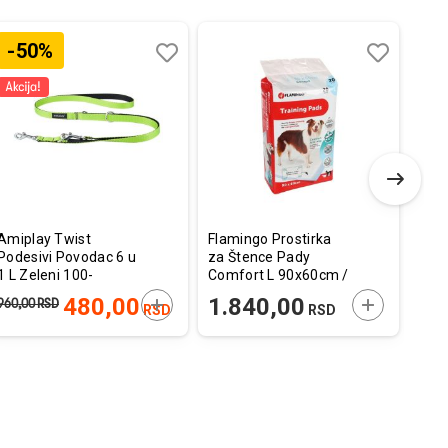
-50%
Dodaj
Uporedi
Dodaj
Uporedi
u
u
listu
listu
želja
želja
Amiplay Twist
Flamingo Prostirka
Flam
Podesivi Povodac 6 u
za Štence Pady
Lopt
1 L Zeleni 100-
Comfort L 90x60cm /
Gum
200x2cm
20 kom.
Crve
E U KORPU
DODAJTE U KORPU
DODAJTE U
480,00
1.840,00
1.
960,00
RSD
RSD
RSD
38,