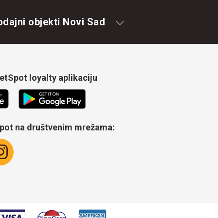
odajni objekti Novi Sad
tSpot loyalty aplikaciju
Spot na društvenim mrežama: