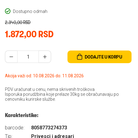
Dostupno odmah
2.340,00 RSD
1.872,00 RSD
DODAJTE U KORPU
Akcija važi od: 10.08.2026 do: 11.08.2026
PDV uračunat u cenu, nema skrivenih troškova.
Isporuka porudžbina koje prelaze 30kg se obračunavaju po
cenovniku kurirske službe.
Karakteristike:
barcode:
8058773274373
Tip:
Privesci i adresari