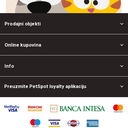
Prodajni objekti
Online kupovina
Opšti uslovi
Info
Politika privatnosti
O nama
Povrat robe
Preuzmite PetSpot loyalty aplikaciju
Prodajni objekti
Posao kod nas