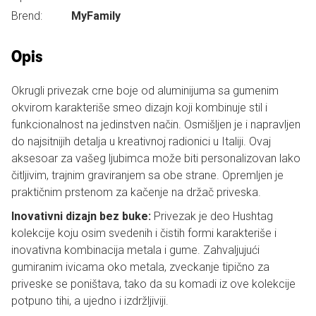
Brend:
MyFamily
Opis
Okrugli privezak crne boje od aluminijuma sa gumenim
okvirom karakteriše smeo dizajn koji kombinuje stil i
funkcionalnost na jedinstven način. Osmišljen je i napravljen
do najsitnijih detalja u kreativnoj radionici u Italiji. Ovaj
aksesoar za vašeg ljubimca može biti personalizovan lako
čitljivim, trajnim graviranjem sa obe strane. Opremljen je
praktičnim prstenom za kačenje na držač priveska.
Inovativni dizajn bez buke:
Privezak je deo Hushtag
kolekcije koju osim svedenih i čistih formi karakteriše i
inovativna kombinacija metala i gume. Zahvaljujući
gumiranim ivicama oko metala, zveckanje tipično za
priveske se poništava, tako da su komadi iz ove kolekcije
potpuno tihi, a ujedno i izdržljiviji.