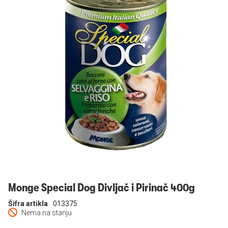
Prijavi se
Monge Special Dog Divljač i Pirinač 400g
Šifra artikla
013375
Nema na stanju