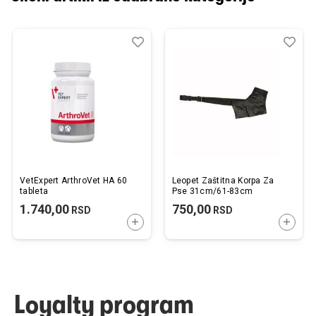
Dodaj
Uporedi
Dod
Upo
u
u
listu
listu
želja
želj
VetExpert ArthroVet HA 60
Leopet Zaštitna Korpa Za
tableta
Pse 31cm/61-83cm
1.740,00
750,00
RSD
RSD
DODAJTE U KORPU
DODAJ
Loyalty program