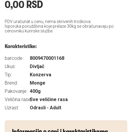
0,00 RSD
PDV uračunat u cenu, nema skrivenih troškova.
Isporuka porudžbina koje prelaze 30kg se obračunavaju po
cenovniku kurirske službe.
Karakteristike:
barcode:
8009470001168
Ukus:
Divljač
Tip:
Konzerva
Brend:
Monge
Pakovanje:
400g
Veličina rase:
Sve veličine rasa
Uzrast:
Odrasli - Adult
Informacije o ceni i karakteristikama