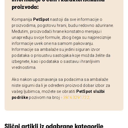
proizvoda:
Kompanija
PetSpot
nastoji da sve informacije o
proizvodima, pogotovu hrani, budu redovno ažurirane.
Međutim, proizvođači hrane konstatno menjaju i
unapređuju svoje formule, zbog čega su najpreciznije
informacije uvek one na samom pakovanju.
Informacije sa ambalaže su jedini siguran izvor
podataka o prisustvu sastojaka koje možda želite da
izbegnete, kao i podataka o sastavu i hranljivim
vrednostima.
Ako nakon upoznavanja sa podacima sa ambalaže
niste sigurni da li je određeni proizvod dobar izbor za
vašeg ljubimca, možete se obratiti
PetSpot službi
podrške
pozivom na broj
+38163291722
.
Slični artikli iz odabrane kategorije