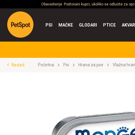
Obaveštenje: Poštovani kupci, ukoliko se odlučite za op
PSI
MAČKE
GLODARI
PTICE
AKVAR
Nazad
Početna
Psi
Hrana za pse
Vlažna hra