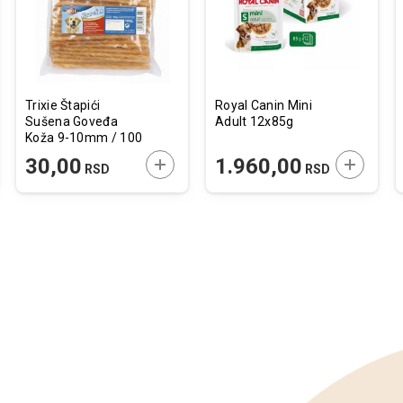
želja
želja
Trixie Štapići
Royal Canin Mini
Sušena Goveđa
Adult 12x85g
Koža 9-10mm / 100
kom.
JTE U KORPU
DODAJTE U KORPU
DODAJTE
30,00
1.960,00
RSD
RSD