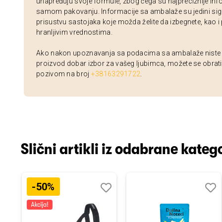
unapređuju svoje formule, zbog čega su najpreciznije inf
samom pakovanju. Informacije sa ambalaže su jedini sig
prisustvu sastojaka koje možda želite da izbegnete, kao i
hranljivim vrednostima.
Ako nakon upoznavanja sa podacima sa ambalaže niste si
proizvod dobar izbor za vašeg ljubimca, možete se obrati
pozivom na broj
+38163291722
.
Slični artikli iz odabrane katego
-50%
odaj
poredi
Dodaj
Uporedi
Doda
Upor
u
u
istu
listu
listu