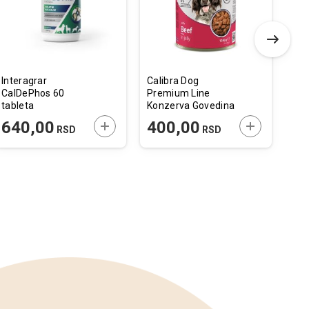
želja
želja
Interagrar
Calibra Dog
Fla
CalDePhos 60
Premium Line
Pal
tableta
Konzerva Govedina
El
1240g
Str
 U KORPU
DODAJTE U KORPU
DODAJTE U 
640,00
400,00
1
RSD
RSD
Crn
55x