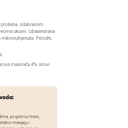
h proteina, odabranom
i veoma ukusni. Izbalansirana
mikronutrijenata. Prirodni,
i.
sirova masnoća 4%, sirovi
zvoda:
dima, pogotovu hrani,
statno menjaju i