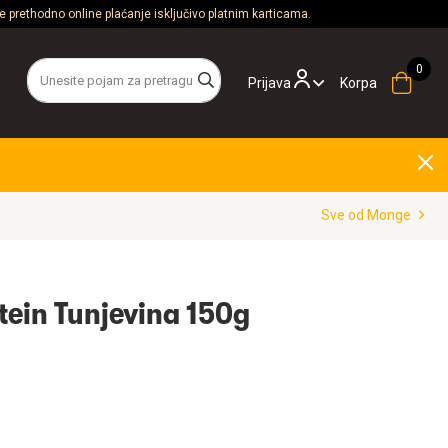
 prethodno online plaćanje isključivo platnim karticama.
Prijava
Korpa
Sve od Monge
ein Tunjevina 150g