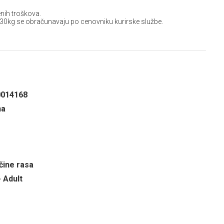
nih troškova.
 30kg se obračunavaju po cenovniku kurirske službe.
0014168
na
čine rasa
- Adult