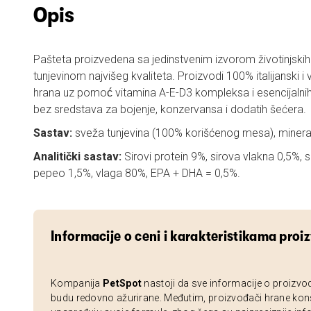
Opis
Pašteta proizvedena sa jedinstvenim izvorom životinjski
tunjevinom najvišeg kvaliteta. Proizvodi 100% italijanski 
hrana uz pomoć vitamina A-E-D3 kompleksa i esencijalnih 
bez sredstava za bojenje, konzervansa i dodatih šećera.
Sastav:
sveža tunjevina (100% korišćenog mesa), mineral
Analitički sastav:
Sirovi protein 9%, sirova vlakna 0,5%, 
pepeo 1,5%, vlaga 80%, EPA + DHA = 0,5%.
Informacije o ceni i karakteristikama proi
Kompanija
PetSpot
nastoji da sve informacije o proizvo
budu redovno ažurirane. Međutim, proizvođači hrane kon