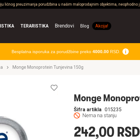
ciju ličnog preuzimanja porudžbina u našim maloprodajnim objektima, neophodno je
Brendovi
ISTIKA
TERARISTIKA
Blog
Akcija!
Besplatna isporuka za porudžbine preko
4000.00
RSD.
na
Monge Monoprotein Tunjevina 150g
Lista
želja
Monge Monoprot
Šifra artikla
015235
Nema na stanju
242,00 RSD