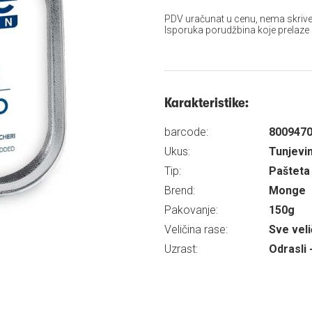
PDV uračunat u cenu, nema skrive
Isporuka porudžbina koje prelaze
Karakteristike:
barcode:
800947
Ukus:
Tunjevi
Tip:
Pašteta
Brend:
Monge
Pakovanje:
150g
Veličina rase:
Sve veli
Uzrast:
Odrasli 