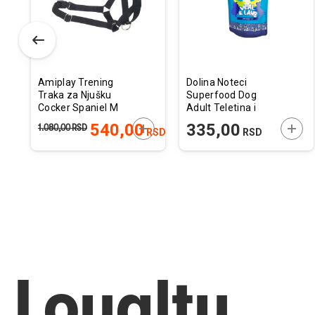
elja
želja
želja
Amiplay Trening
Dolina Noteci
Traka za Njušku
Superfood Dog
Cocker Spaniel M
Adult Teletina i
Crna 17-32cm x 39-
Jagnjetina 300g
ODAJTE U KORPU
DODAJTE U KORPU
DODA
540,00
335,00
1.080,00
RSD
RSD
RSD
50cm x 2cm
Loyalty