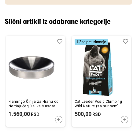
Slični artikli iz odabrane kategorije
Dodaj
Uporedi
Dod
Upo
u
u
listu
listu
želja
želj
Flamingo Činija za Hranu od
Cat Leader Posip Clumping
Nerđajućeg Čelika Muscat
Wild Nature (sa mirisom)
17,5x3x17,5cm / 270ml
5kg
1.560,00
500,00
RSD
RSD
DODAJTE U KORPU
DODAJ