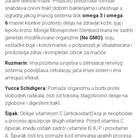
zdrave telesne mase. Prisustvo prebiotske formule
snabdeva crevni trakt dobrim bakterijama i učestvuje u
izgradnji jakog imunog sistema dok
omega 3 i omega
6
masne kiseline pozitivno deluju na zdravlje kože, sjaj i
lepotu krzna. Monge Monoprotein Sterilised hrana ne sadrži
genetski modifikovane organizme
(No GMO)
, soju,
veštačke boje i konzervanse, u potpunosti je izbalansirana i
predstavlja zdrav i kompletan obrok za mačiće.
Ruzmarin:
Ima pozitivna svojstva u stimulaciji nervnog
sistema, poboljšava cirkulaciju, jača imuni sistem i ima
umirujući efekat.
Yucca Schidigera:
Pomaže organizmu u borbi protiv
slobodnih radikala, čisti od toksina, blagotvorno deluje na
zglobove i digestivni trakt.
Šipak:
Obiluje vitaminom C (antioksidant) koji je neophodan
u procesu apsorpcije drugih vitamina. Pored vitamina C
šipurak, imeđu ostalih sadrži i vitamine B, K, P i provitamin
A. Šipurak čisti krv, pomaže kod smirivanja upalnih procesa