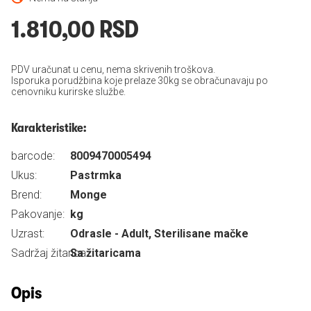
1.810,00 RSD
PDV uračunat u cenu, nema skrivenih troškova.
Isporuka porudžbina koje prelaze 30kg se obračunavaju po
cenovniku kurirske službe.
Karakteristike:
barcode:
8009470005494
Ukus:
Pastrmka
Brend:
Monge
Pakovanje:
kg
Uzrast:
Odrasle - Adult, Sterilisane mačke
Sadržaj žitarica:
Sa žitaricama
Opis