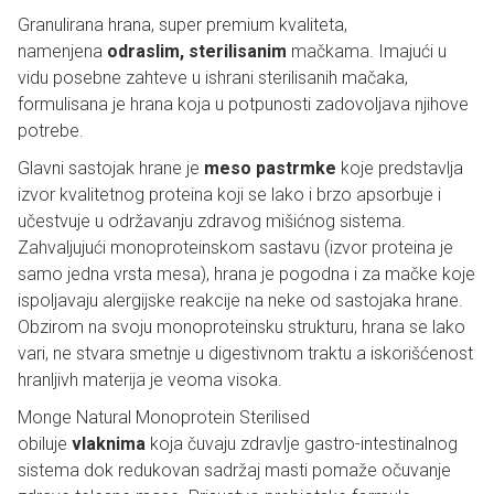
Granulirana hrana, super premium kvaliteta,
namenjena
odraslim, sterilisanim
mačkama. Imajući u
vidu posebne zahteve u ishrani sterilisanih mačaka,
formulisana je hrana koja u potpunosti zadovoljava njihove
potrebe.
Glavni sastojak hrane je
meso pastrmke
koje predstavlja
izvor kvalitetnog proteina koji se lako i brzo apsorbuje i
učestvuje u održavanju zdravog mišićnog sistema.
Zahvaljujući monoproteinskom sastavu (izvor proteina je
samo jedna vrsta mesa), hrana je pogodna i za mačke koje
ispoljavaju alergijske reakcije na neke od sastojaka hrane.
Obzirom na svoju monoproteinsku strukturu, hrana se lako
vari, ne stvara smetnje u digestivnom traktu a iskorišćenost
hranljivh materija je veoma visoka.
Monge Natural Monoprotein Sterilised
obiluje
vlaknima
koja čuvaju zdravlje gastro-intestinalnog
sistema dok redukovan sadržaj masti pomaže očuvanje