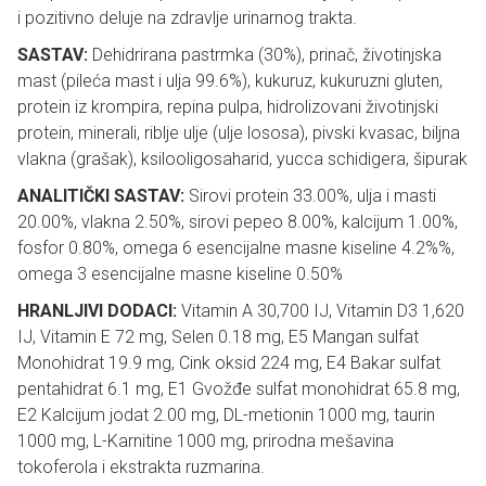
i pozitivno deluje na zdravlje urinarnog trakta.
SASTAV:
Dehidrirana pastrmka (30%), prinač, životinjska
mast (pileća mast i ulja 99.6%), kukuruz, kukuruzni gluten,
protein iz krompira, repina pulpa, hidrolizovani životinjski
protein, minerali, riblje ulje (ulje lososa), pivski kvasac, biljna
vlakna (grašak), ksilooligosaharid, yucca schidigera, šipurak
ANALITIČKI SASTAV:
Sirovi protein 33.00%, ulja i masti
20.00%, vlakna 2.50%, sirovi pepeo 8.00%, kalcijum 1.00%,
fosfor 0.80%, omega 6 esencijalne masne kiseline 4.2%%,
omega 3 esencijalne masne kiseline 0.50%
HRANLJIVI DODACI:
Vitamin A 30,700 IJ, Vitamin D3 1,620
IJ, Vitamin E 72 mg, Selen 0.18 mg, E5 Mangan sulfat
Monohidrat 19.9 mg, Cink oksid 224 mg, E4 Bakar sulfat
pentahidrat 6.1 mg, E1 Gvožđe sulfat monohidrat 65.8 mg,
E2 Kalcijum jodat 2.00 mg, DL-metionin 1000 mg, taurin
1000 mg, L-Karnitine 1000 mg, prirodna mešavina
tokoferola i ekstrakta ruzmarina.