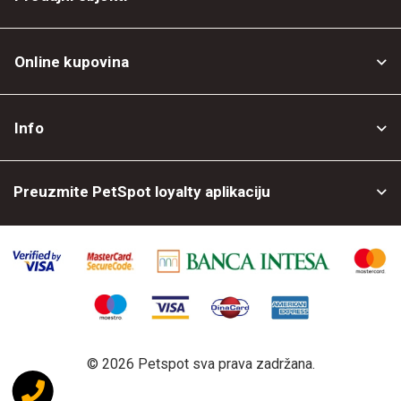
Online kupovina
Opšti uslovi
Info
Politika privatnosti
O nama
Povrat robe
Preuzmite PetSpot loyalty aplikaciju
Prodajni objekti
Posao kod nas
©
2026 Petspot sva prava zadržana.