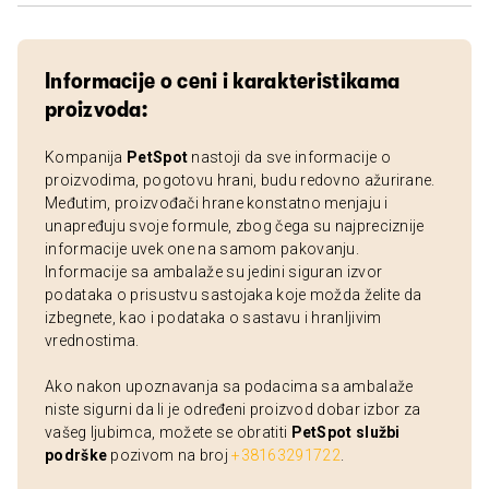
Informacije o ceni i karakteristikama
proizvoda:
Kompanija
PetSpot
nastoji da sve informacije o
proizvodima, pogotovu hrani, budu redovno ažurirane.
Međutim, proizvođači hrane konstatno menjaju i
unapređuju svoje formule, zbog čega su najpreciznije
informacije uvek one na samom pakovanju.
Informacije sa ambalaže su jedini siguran izvor
podataka o prisustvu sastojaka koje možda želite da
izbegnete, kao i podataka o sastavu i hranljivim
vrednostima.
Ako nakon upoznavanja sa podacima sa ambalaže
niste sigurni da li je određeni proizvod dobar izbor za
vašeg ljubimca, možete se obratiti
PetSpot službi
podrške
pozivom na broj
+38163291722
.