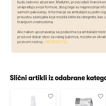
budu redovno ažurirane. Međutim, proizvođači hrane kon
unapređuju svoje formule, zbog čega su najpreciznije inf
samom pakovanju. Informacije sa ambalaže su jedini sig
prisustvu sastojaka koje možda želite da izbegnete, kao i
hranljivim vrednostima.
Ako nakon upoznavanja sa podacima sa ambalaže niste si
proizvod dobar izbor za vašeg ljubimca, možete se obrati
pozivom na broj
+38163291722
.
Slični artikli iz odabrane katego
odaj
poredi
Dodaj
Uporedi
Doda
Upor
u
u