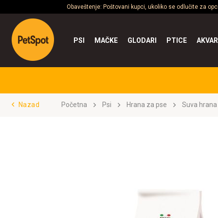
Obaveštenje: Poštovani kupci, ukoliko se odlučite za op
PSI
MAČKE
GLODARI
PTICE
AKVAR
Nazad
Početna
Psi
Hrana za pse
Suva hrana