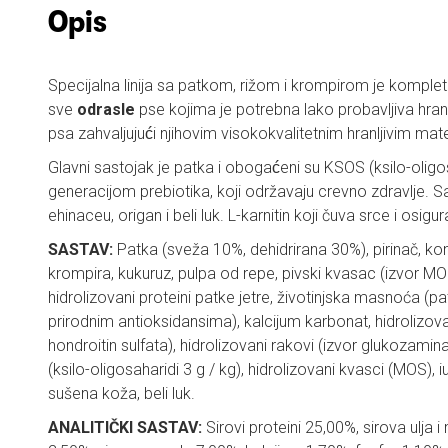
Opis
Specijalna linija sa patkom, rižom i krompirom je komple
sve
odrasle
pse kojima je potrebna lako probavljiva hra
psa zahvaljujući njihovim visokokvalitetnim hranljivim mat
Glavni sastojak je patka i obogaćeni su KSOS (ksilo-olig
generacijom prebiotika, koji održavaju crevno zdravlje. Sa
ehinaceu, origan i beli luk. L-karnitin koji čuva srce i osig
SASTAV:
Patka (sveža 10%, dehidrirana 30%), pirinač, ko
krompira, kukuruz, pulpa od repe, pivski kvasac (izvor MO
hidrolizovani proteini patke jetre, životinjska masnoća (p
prirodnim antioksidansima), kalcijum karbonat, hidrolizov
hondroitin sulfata), hidrolizovani rakovi (izvor glukozamin
(ksilo-oligosaharidi 3 g / kg), hidrolizovani kvasci (MOS), i
sušena koža, beli luk.
ANALITIČKI SASTAV:
Sirovi proteini 25,00%, sirova ulja 