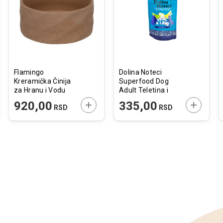
listu
listu
želja
želja
Flamingo
Dolina Noteci
Kreramička Činija
Superfood Dog
za Hranu i Vodu
Adult Teletina i
Hasel Tamno Braon
Jagnjetina 300g
JTE U KORPU
DODAJTE U KORPU
DODAJTE
920,00
335,00
RSD
RSD
13,5x5x13,5 /
450ml