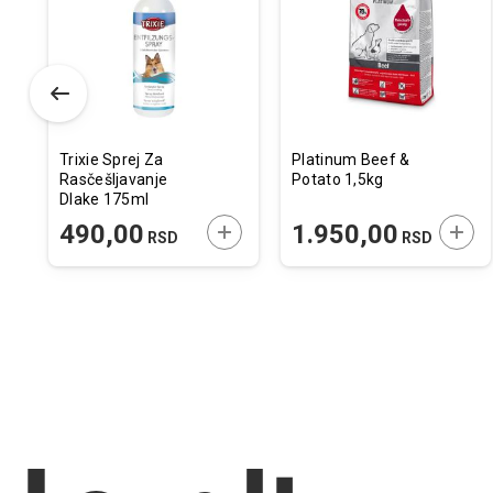
istu
listu
listu
elja
želja
želja
Trixie Sprej Za
Platinum Beef &
Rasčešljavanje
Potato 1,5kg
Dlake 175ml
ODAJTE U KORPU
DODAJTE U KORPU
DODA
490,00
1.950,00
RSD
RSD