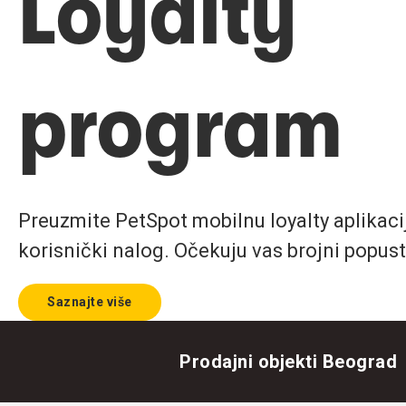
Loyalty
program
Preuzmite PetSpot mobilnu loyalty aplikaciju
korisnički nalog. Očekuju vas brojni popust
Saznajte više
Prodajni objekti Beograd