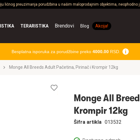
ciju ličnog preuzimanja porudžbina u našim maloprodajnim objektima, neophodno je
Brendovi
ISTIKA
TERARISTIKA
Blog
Akcija!
Besplatna isporuka za porudžbine preko
4000.00
RSD.
Monge All Breeds Adult Pačetina, Pirinač i Krompir 12kg
Lista
želja
Monge All Breeds
Krompir 12kg
Šifra artikla
013532