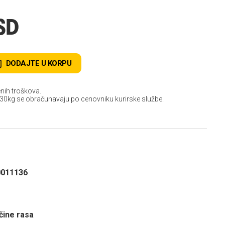
SD
DODAJTE U KORPU
nih troškova.
 30kg se obračunavaju po cenovniku kurirske službe.
0011136
čine rasa