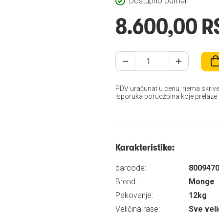
Dostupno odmah
8.600,00 R
PDV uračunat u cenu, nema skrive
Isporuka porudžbina koje prelaze
Karakteristike:
barcode:
800947
Brend:
Monge
Pakovanje:
12kg
Veličina rase:
Sve veli