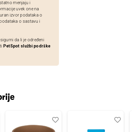
statno menjaju i
ormacije uvek one na
uran izvor podataka o
 podataka o sastavu i
gurni da li je određeni
ti
PetSpot službi podrške
rije
j
edi
Dodaj
Uporedi
Dodaj
Uporedi
u
u