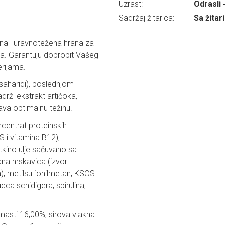
Uzrast:
Odrasli 
Sadržaj žitarica:
Sa žita
tna i uravnotežena hrana za
na. Garantuju dobrobit Vašeg
erijama.
osaharidi), poslednjom
drži ekstrakt artičoka,
urava optimalnu težinu.
ncentrat proteinskih
S i vitamina B12),
atkino ulje sačuvano sa
ana hrskavica (izvor
a), metilsulfonilmetan, KSOS
ucca schidigera, spirulina,
i masti 16,00%, sirova vlakna