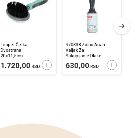
listu
listu
želja
želja
Leopet Četka
470838 Zolux Anah
Can
Dvostrana
Valjak Za
60 
20x11,5cm
Sakupljanje Dlake
5,5x23cm
 U KORPU
DODAJTE U KORPU
DODAJTE U 
1.720,00
630,00
4
RSD
RSD