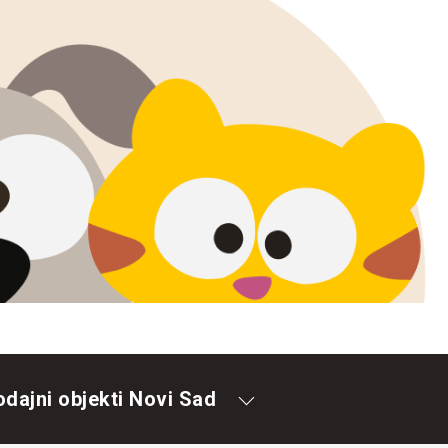
odajni objekti Novi Sad