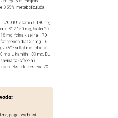
, Omega 6 esencijalne
e 0,55%, metabolizujuća
 1,700 IU, vitamin E 190 mg,
amin B12 150 mg, biotin 20
18 mg, folna kiselina 1,70
ulfat monohidrat 32 mg, E6
1 gvožđe sulfat monohidrat
80 mg, L-karnitin 100 mg, DL-
ešavina tokoferola i
rirodni ekstrakt kestena 20
zvoda:
dima, pogotovu hrani,