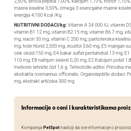
2,50%, sirova pepela 7,00%, kalcijum 1,70%, fosfor 1,10%
masne kiseline 3,50%, omega 3 esencijalne masne kiselin
energija 4,100 Kcal /Kg.
NUTRITIVNI DODACI/kg:
Vitamin A 24 000 IU, vitamin D3
vitamin B1 12 mg, vitamin B2 15 mg, vitamin B6 7 mg, vit
mg, niacin 30 mg, vitamin C 200 mg, pantotenska kiselina 
mg, holin hlorid 2,500 mg, inozitol 3,60 mg, E5 mangan-s
cink oksid 150 mg, E4 bakar sulfat pentahidrat 13 mg, E
110 mg, E8 natrijum selenit 0,20 mg, E2 Kalcijum jodat 1,
metionin tehnički čist 1,6 g. Tehnološki aditivi: Prirodna m
ekstrakta rosmarinus officinalis. Organoleptički dodaci: P
mg, ekstrakt artičoka 300 mg.
Informacije o ceni i karakteristikama proi
Kompanija
PetSpot
nastoji da sve informacije o proizvo