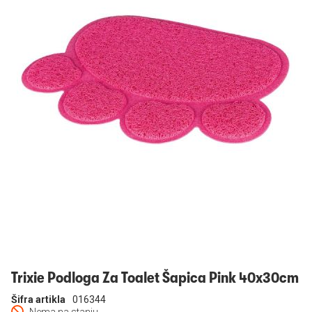
Prijavi se
Trixie Podloga Za Toalet Šapica Pink 40x30cm
Šifra artikla
016344