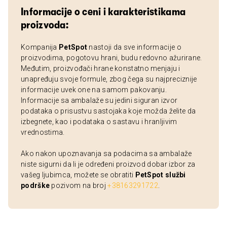
Informacije o ceni i karakteristikama
proizvoda:
Kompanija
PetSpot
nastoji da sve informacije o
proizvodima, pogotovu hrani, budu redovno ažurirane.
Međutim, proizvođači hrane konstatno menjaju i
unapređuju svoje formule, zbog čega su najpreciznije
informacije uvek one na samom pakovanju.
Informacije sa ambalaže su jedini siguran izvor
podataka o prisustvu sastojaka koje možda želite da
izbegnete, kao i podataka o sastavu i hranljivim
vrednostima.
Ako nakon upoznavanja sa podacima sa ambalaže
niste sigurni da li je određeni proizvod dobar izbor za
vašeg ljubimca, možete se obratiti
PetSpot službi
podrške
pozivom na broj
+38163291722
.