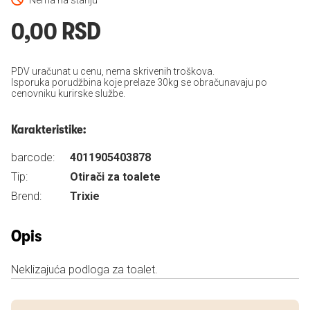
Nema na stanju
0,00 RSD
PDV uračunat u cenu, nema skrivenih troškova.
Isporuka porudžbina koje prelaze 30kg se obračunavaju po
cenovniku kurirske službe.
Karakteristike:
barcode:
4011905403878
Tip:
Otirači za toalete
Brend:
Trixie
Opis
Neklizajuća podloga za toalet.