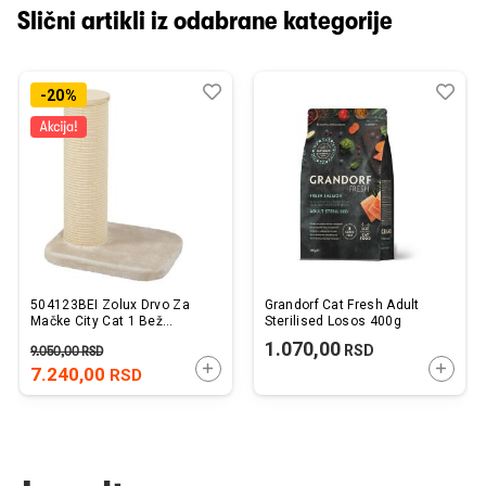
Slični artikli iz odabrane kategorije
Dodaj
Uporedi
Dod
Upo
-20%
u
u
listu
listu
želja
želj
504123BEI Zolux Drvo Za
Grandorf Cat Fresh Adult
Mačke City Cat 1 Bež
Sterilised Losos 400g
47x39x62cm
1.070,00
RSD
9.050,00
RSD
DODAJTE U KORPU
DODAJ
7.240,00
RSD