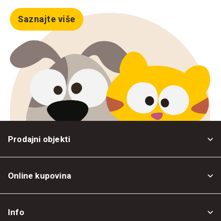
Saznajte više
Prodajni objekti
Online kupovina
Opšti uslovi
Info
Politika privatnosti