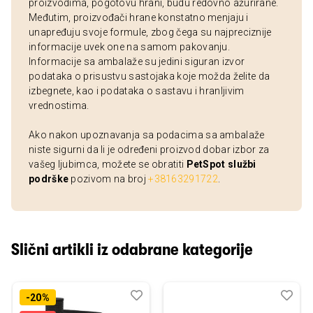
proizvodima, pogotovu hrani, budu redovno ažurirane.
Međutim, proizvođači hrane konstatno menjaju i
unapređuju svoje formule, zbog čega su najpreciznije
informacije uvek one na samom pakovanju.
Informacije sa ambalaže su jedini siguran izvor
podataka o prisustvu sastojaka koje možda želite da
izbegnete, kao i podataka o sastavu i hranljivim
vrednostima.
Ako nakon upoznavanja sa podacima sa ambalaže
niste sigurni da li je određeni proizvod dobar izbor za
vašeg ljubimca, možete se obratiti
PetSpot službi
podrške
pozivom na broj
+38163291722
.
Slični artikli iz odabrane kategorije
Dodaj
Uporedi
Dod
Upo
-20%
u
u