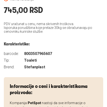
745,00 RSD
PDV uračunat u cenu, nema skrivenih troškova.
Isporuka porudžbina koje prelaze 30kg se obračunavaju po
cenovniku kurirske službe.
Karakteristike:
barcode:
8003507965607
Tip:
Toaleti
Brend:
Stefanplast
Informacije o ceni i karakteristikama
proizvoda:
Kompanija
PetSpot
nastoji da sve informacije o