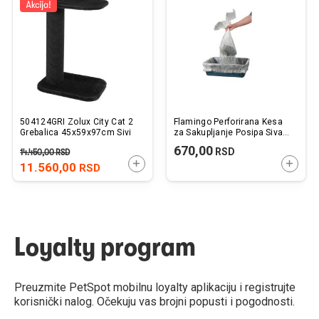
listu
listu
želja
želj
504124GRI Zolux City Cat 2
Flamingo Perforirana Kesa
Grebalica 45x59x97cm Sivi
za Sakupljanje Posipa Siva
do 8kg / 5+1 kom.
670,00
RSD
14.450,00
RSD
DODAJTE U KORPU
DODAJ
11.560,00
RSD
Loyalty program
Preuzmite PetSpot mobilnu loyalty aplikaciju i registrujte
korisnički nalog. Očekuju vas brojni popusti i pogodnosti.