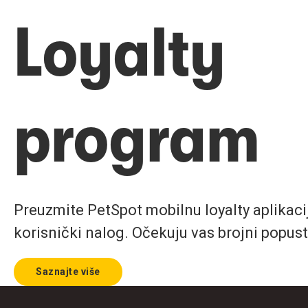
Loyalty
program
Preuzmite PetSpot mobilnu loyalty aplikaciju
korisnički nalog. Očekuju vas brojni popust
Saznajte više