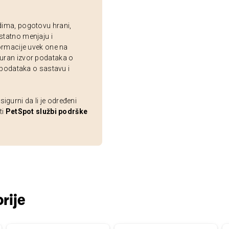
dima, pogotovu hrani,
statno menjaju i
ormacije uvek one na
uran izvor podataka o
 podataka o sastavu i
gurni da li je određeni
ti
PetSpot službi podrške
rije