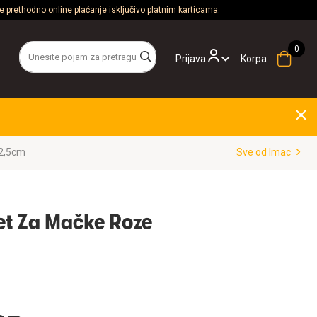
 prethodno online plaćanje isključivo platnim karticama.
Prijava
Korpa
2,5cm
Sve od Imac
et Za Mačke Roze