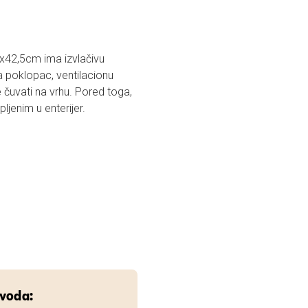
x42,5cm ima izvlačivu
 poklopac, ventilacionu
e čuvati na vrhu. Pored toga,
pljenim u enterijer.
zvoda: