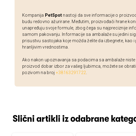
Kompanija
PetSpot
nastoji da sve informacije o proizvo
budu redovno ažurirane. Međutim, proizvođači hrane kon
unapređuju svoje formule, zbog čega su najpreciznije inf
samom pakovanju. Informacije sa ambalaže su jedini sig
prisustvu sastojaka koje možda želite da izbegnete, kao i
hranljivim vrednostima.
Ako nakon upoznavanja sa podacima sa ambalaže niste si
proizvod dobar izbor za vašeg ljubimca, možete se obrati
pozivom na broj
+38163291722
.
Slični artikli iz odabrane katego