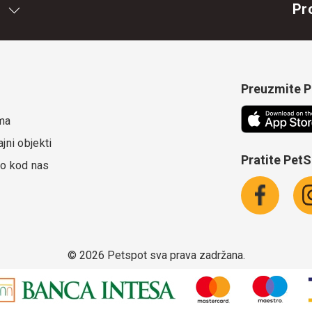
Pr
Preuzmite Pe
ma
jni objekti
Pratite Pet
o kod nas
©
2026 Petspot sva prava zadržana.