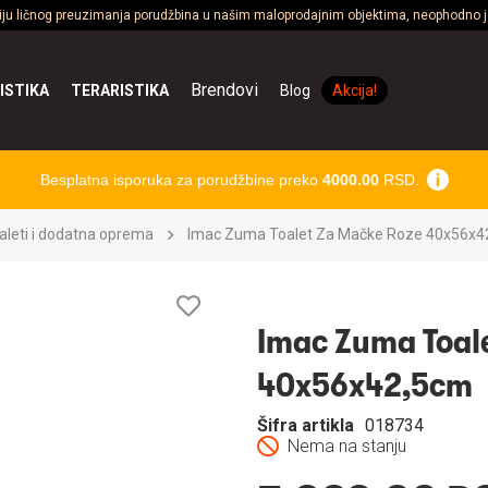
ciju ličnog preuzimanja porudžbina u našim maloprodajnim objektima, neophodno je
Brendovi
ISTIKA
TERARISTIKA
Blog
Akcija!
Besplatna isporuka za porudžbine preko
4000.00
RSD.
aleti i dodatna oprema
Imac Zuma Toalet Za Mačke Roze 40x56x4
Lista
želja
Imac Zuma Toal
40x56x42,5cm
Šifra artikla
018734
Nema na stanju