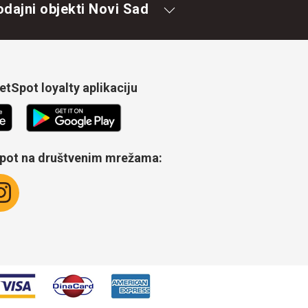
odajni objekti Novi Sad
tSpot loyalty aplikaciju
Spot na društvenim mrežama: