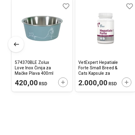
Dodaj
Uporedi
Dodaj
Uporedi
Dod
Upo
u
u
u
listu
listu
listu
želja
želja
želj
574370BLE Zolux
VetExpert Hepatiale
Love Inox Činija za
Forte Small Breed &
Mačke Plava 400ml
Cats Kapsule za
Zdravlje Jetre za
ODAJTE U KORPU
DODAJTE U KORPU
DOD
420,00
2.000,00
RSD
RSD
Male Pse i Mačke
40kom.