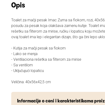
Opis
Toalet za mačji pesak Imac Zuma sa fiokom, rozi, 40x56
posudu za pesak koja olakšava zamenu kutije. Toalet ima
rešetku sa filterom za mirise, ručku i lopaticu koju možet
ovaj toalet ima lep i elegantan dizajn, što ga čini lepo uklo
- Kutija za mačji pesak sa fiokom
- Lako se menja
- Ventilaciona rešetka sa filterom za mirise
- Sa ventilom
- Uključujući lopaticu
Veličina: 40x56x42,5 cm
Informacije o ceni i karakteristikama proi