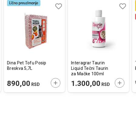
aj
redi
Dodaj
Uporedi
Dodaj
Uporedi
u
u
listu
listu
a
želja
želja
Dina Pet Tofu Posip
Interagrar Taurin
Breskva 5,7L
Liquid Tečni Taurin
za Mačke 100ml
AJTE U KORPU
DODAJTE U KORPU
DODAJT
890,00
1.300,00
RSD
RSD