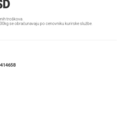
SD
nih troškova.
 30kg se obračunavaju po cenovniku kurirske službe.
9414658