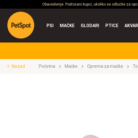
Obaveštenje: Poštovani kupci, ukoliko se odlučite za op
PSI
MAČKE
GLODARI
PTICE
AKVAR
Nazad
Početna
Mačke
Oprema za mačke
To