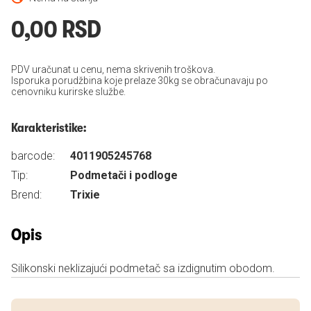
0,00 RSD
PDV uračunat u cenu, nema skrivenih troškova.
Isporuka porudžbina koje prelaze 30kg se obračunavaju po
cenovniku kurirske službe.
Karakteristike:
barcode:
4011905245768
Tip:
Podmetači i podloge
Brend:
Trixie
Opis
Silikonski neklizajući podmetač sa izdignutim obodom.