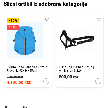
Slični artikli iz odabrane kategorije
Dodaj
Uporedi
Dod
Upo
-30%
u
u
listu
listu
želja
želj
Puppia Base Kabanica Svetlo
Trixie Top Trainer Trening
Plava 4L 52x86x55cm
Am Najlon S 22cm
500,00
RSD
5.900,00
RSD
DODAJTE U KORPU
DODAJ
4.130,00
RSD