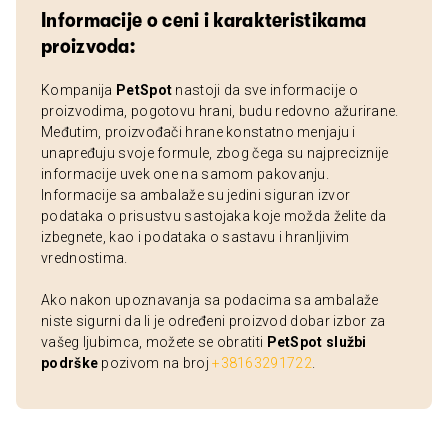
Informacije o ceni i karakteristikama
proizvoda:
Kompanija
PetSpot
nastoji da sve informacije o
proizvodima, pogotovu hrani, budu redovno ažurirane.
Međutim, proizvođači hrane konstatno menjaju i
unapređuju svoje formule, zbog čega su najpreciznije
informacije uvek one na samom pakovanju.
Informacije sa ambalaže su jedini siguran izvor
podataka o prisustvu sastojaka koje možda želite da
izbegnete, kao i podataka o sastavu i hranljivim
vrednostima.
Ako nakon upoznavanja sa podacima sa ambalaže
niste sigurni da li je određeni proizvod dobar izbor za
vašeg ljubimca, možete se obratiti
PetSpot službi
podrške
pozivom na broj
+38163291722
.