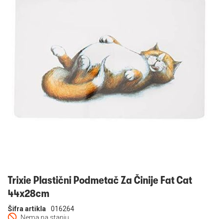
Prijavi se
Trixie Plastični Podmetač Za Činije Fat Cat
44x28cm
Šifra artikla
016264
Nema na stanju