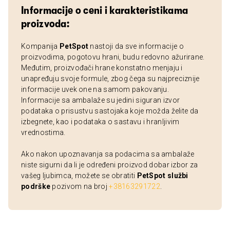
Informacije o ceni i karakteristikama
proizvoda:
Kompanija
PetSpot
nastoji da sve informacije o
proizvodima, pogotovu hrani, budu redovno ažurirane.
Međutim, proizvođači hrane konstatno menjaju i
unapređuju svoje formule, zbog čega su najpreciznije
informacije uvek one na samom pakovanju.
Informacije sa ambalaže su jedini siguran izvor
podataka o prisustvu sastojaka koje možda želite da
izbegnete, kao i podataka o sastavu i hranljivim
vrednostima.
Ako nakon upoznavanja sa podacima sa ambalaže
niste sigurni da li je određeni proizvod dobar izbor za
vašeg ljubimca, možete se obratiti
PetSpot službi
podrške
pozivom na broj
+38163291722
.