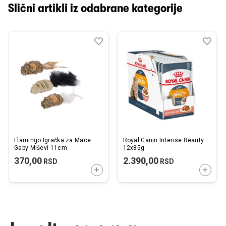
Slični artikli iz odabrane kategorije
Dodaj
Uporedi
Dod
Upo
u
u
listu
listu
želja
želj
Flamingo Igračka za Mace
Royal Canin Intense Beauty
Gaby Miševi 11cm
12x85g
370,00
2.390,00
RSD
RSD
DODAJTE U KORPU
DODAJ