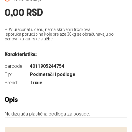
0,00 RSD
PDV uračunat u cenu, nema skrivenih troškova.
Isporuka porudžbina koje prelaze 30kg se obračunavaju po
cenovniku kurirske službe.
Karakteristike:
barcode:
4011905244754
Tip:
Podmetači i podloge
Brend:
Trixie
Opis
Neklizajuća plastična podloga za posude.