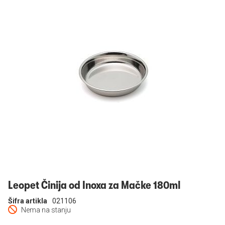
Prijavi se
Leopet Činija od Inoxa za Mačke 180ml
Šifra artikla
021106
Nema na stanju