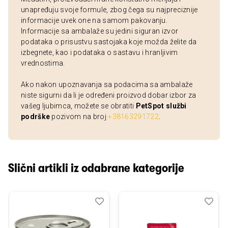
unapređuju svoje formule, zbog čega su najpreciznije
informacije uvek one na samom pakovanju.
Informacije sa ambalaže su jedini siguran izvor
podataka o prisustvu sastojaka koje možda želite da
izbegnete, kao i podataka o sastavu i hranljivim
vrednostima.
Ako nakon upoznavanja sa podacima sa ambalaže
niste sigurni da li je određeni proizvod dobar izbor za
vašeg ljubimca, možete se obratiti
PetSpot službi
podrške
pozivom na broj
+38163291722
.
Slični artikli iz odabrane kategorije
Dodaj
Uporedi
Dod
Upo
u
u
listu
listu