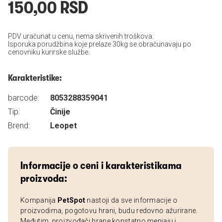
150,00 RSD
PDV uračunat u cenu, nema skrivenih troškova.
Isporuka porudžbina koje prelaze 30kg se obračunavaju po
cenovniku kurirske službe.
Karakteristike:
barcode:
8053288359041
Tip:
Činije
Brend:
Leopet
Informacije o ceni i karakteristikama
proizvoda:
Kompanija
PetSpot
nastoji da sve informacije o
proizvodima, pogotovu hrani, budu redovno ažurirane.
Međutim, proizvođači hrane konstatno menjaju i