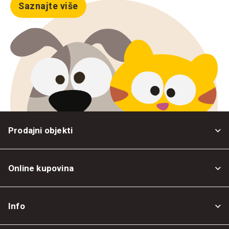
Saznajte više
Prodajni objekti
Online kupovina
Opšti uslovi
Info
Politika privatnosti