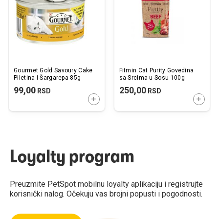
želja
želj
Gourmet Gold Savoury Cake
Fitmin Cat Purity Govedina
Piletina i Šargarepa 85g
sa Srcima u Sosu 100g
99,00
250,00
RSD
RSD
DODAJTE U KORPU
DODAJ
Loyalty program
Preuzmite PetSpot mobilnu loyalty aplikaciju i registrujte
korisnički nalog. Očekuju vas brojni popusti i pogodnosti.