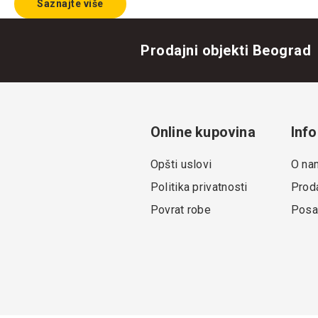
Saznajte više
Prodajni objekti Beograd
Online kupovina
Info
Opšti uslovi
O na
Politika privatnosti
Proda
Povrat robe
Posa