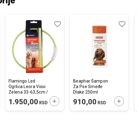
rije
j
edi
Dodaj
Uporedi
Dodaj
Uporedi
u
u
listu
listu
želja
želja
Flamingo Led
Beaphar Šampon
Ogrlica Leora Visio
Za Pse Smeđe
Zelena 33-63,5cm /
Dlake 250ml
8mm
JTE U KORPU
DODAJTE U KORPU
DODAJTE
1.950,00
910,00
RSD
RSD