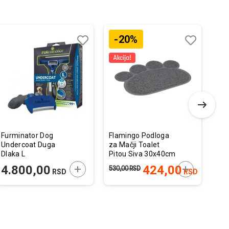
-20%
Dodaj
Uporedi
Dodaj
Uporedi
u
u
listu
listu
želja
želja
Furminator Dog
Flamingo Podloga
Mon
Undercoat Duga
za Mačji Toalet
Hyp
Dlaka L
Pitou Siva 30x40cm
Los
2,5
 U KORPU
DODAJTE U KORPU
DODAJTE U 
4.800,00
424,00
2
530,00
RSD
RSD
RSD