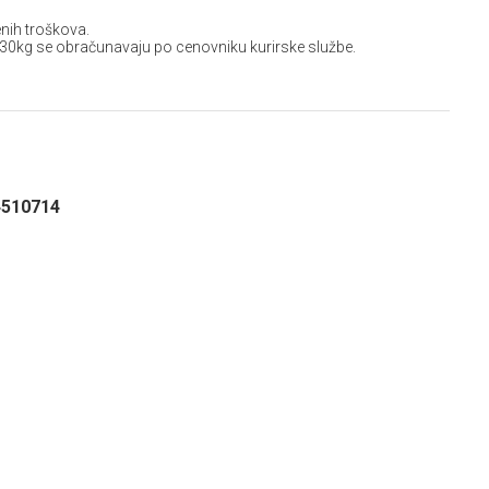
nih troškova.
 30kg se obračunavaju po cenovniku kurirske službe.
4510714
e