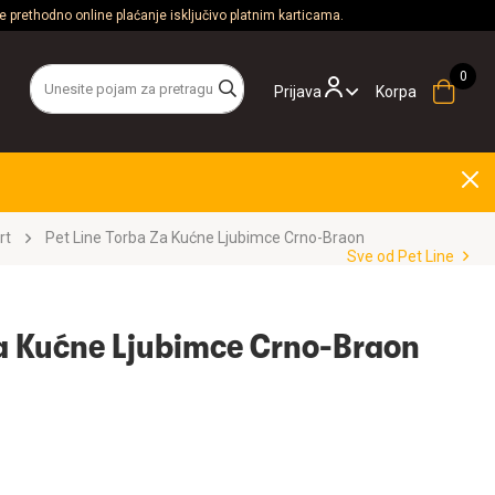
 prethodno online plaćanje isključivo platnim karticama.
Prijava
Korpa
rt
Pet Line Torba Za Kućne Ljubimce Crno-Braon
Sve od Pet Line
Za Kućne Ljubimce Crno-Braon