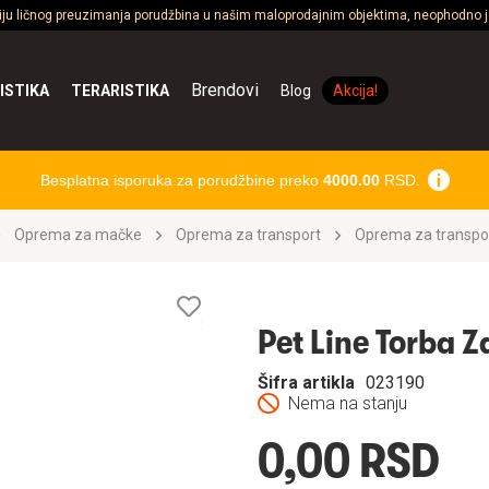
ciju ličnog preuzimanja porudžbina u našim maloprodajnim objektima, neophodno je
Brendovi
ISTIKA
TERARISTIKA
Blog
Akcija!
Besplatna isporuka za porudžbine preko
4000.00
RSD.
Oprema za mačke
Oprema za transport
Oprema za transpo
Lista
želja
Pet Line Torba 
Šifra artikla
023190
Nema na stanju
0,00 RSD