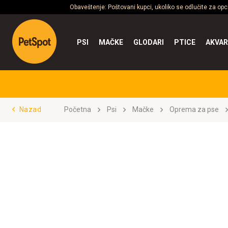
Obaveštenje: Poštovani kupci, ukoliko se odlučite za op
PSI
MAČKE
GLODARI
PTICE
AKVAR
Nazad
Početna
Psi
Mačke
Oprema za pse