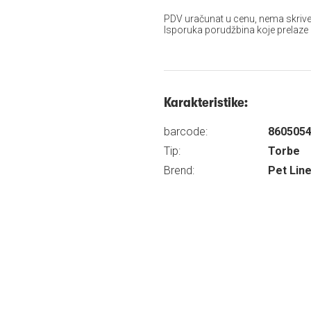
PDV uračunat u cenu, nema skrive
Isporuka porudžbina koje prelaze
Karakteristike:
barcode:
860505
Tip:
Torbe
Brend:
Pet Lin