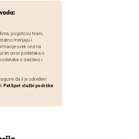
zvoda:
dima, pogotovu hrani,
statno menjaju i
ormacije uvek one na
uran izvor podataka o
 podataka o sastavu i
gurni da li je određeni
ti
PetSpot službi podrške