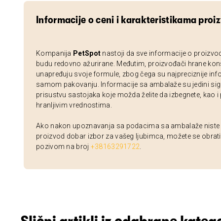
Informacije o ceni i karakteristikama proi
Kompanija
PetSpot
nastoji da sve informacije o proizvo
budu redovno ažurirane. Međutim, proizvođači hrane kon
unapređuju svoje formule, zbog čega su najpreciznije inf
samom pakovanju. Informacije sa ambalaže su jedini sig
prisustvu sastojaka koje možda želite da izbegnete, kao i
hranljivim vrednostima.
Ako nakon upoznavanja sa podacima sa ambalaže niste si
proizvod dobar izbor za vašeg ljubimca, možete se obrati
pozivom na broj
+38163291722
.