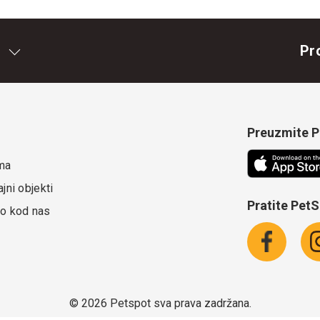
Pr
Preuzmite Pe
ma
jni objekti
Pratite Pet
o kod nas
©
2026 Petspot sva prava zadržana.