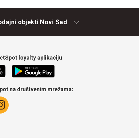
odajni objekti Novi Sad
tSpot loyalty aplikaciju
Spot na društvenim mrežama: