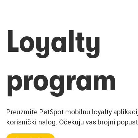
Loyalty
program
Preuzmite PetSpot mobilnu loyalty aplikaciju
korisnički nalog. Očekuju vas brojni popust