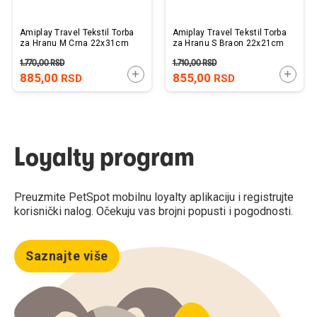
Amiplay Travel Tekstil Torba
Amiplay Travel Tekstil Torba
za Hranu M Crna 22x31cm
za Hranu S Braon 22x21cm
1.770,00
RSD
1.710,00
RSD
DODAJTE U KORPU
DODAJ
885,00
855,00
RSD
RSD
Loyalty program
Preuzmite PetSpot mobilnu loyalty aplikaciju i registrujte
korisnički nalog. Očekuju vas brojni popusti i pogodnosti.
Saznajte više