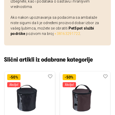
izbegnete, kao i podataka o sastavu i hranljivim
vrednostima.
Ako nakon upoznavanja sa podacima sa ambalaže
niste sigurni da li je određeni proizvod dobar izbor za
vašeg ljubimca, možete se obratiti
PetSpot službi
podrške
pozivom na broj
+38163291722
.
Slični artikli iz odabrane kategorije
Dodaj
Uporedi
Dod
Upo
-50%
-50%
u
u
listu
listu
želja
želj