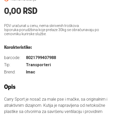
0,00 RSD
PDV uračunat u cenu, nema skrivenih troškova.
Isporuka porudžbina koje prelaze 30kg se obračunavaju po
cenovniku kurirske službe.
Karakteristike:
barcode:
8021799407988
Tip:
Transporteri
Brend:
Imac
Opis
Carry Sport je nosač za male pse i mačke, sa originalnim i
atraktivnim dizajnom. Kutija je napravljena od netoksične
plastike sa otvorima za savršenu ventilaciju i providnim