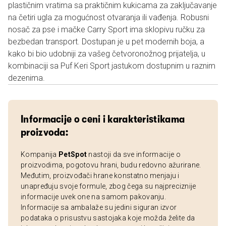
plastičnim vratima sa praktičnim kukicama za zaključavanje
na četiri ugla za mogućnost otvaranja ili vađenja. Robusni
nosač za pse i mačke Carry Sport ima sklopivu ručku za
bezbedan transport. Dostupan je u pet modernih boja, a
kako bi bio udobniji za vašeg četvoronožnog prijatelja, u
kombinaciji sa Puf Keri Sport jastukom dostupnim u raznim
dezenima.
Informacije o ceni i karakteristikama
proizvoda:
Kompanija
PetSpot
nastoji da sve informacije o
proizvodima, pogotovu hrani, budu redovno ažurirane.
Međutim, proizvođači hrane konstatno menjaju i
unapređuju svoje formule, zbog čega su najpreciznije
informacije uvek one na samom pakovanju.
Informacije sa ambalaže su jedini siguran izvor
podataka o prisustvu sastojaka koje možda želite da