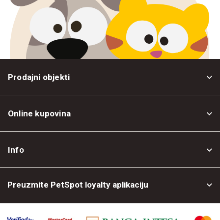
Prodajni objekti
Online kupovina
Opšti uslovi
Info
Politika privatnosti
O nama
Povrat robe
Preuzmite PetSpot loyalty aplikaciju
Prodajni objekti
Posao kod nas