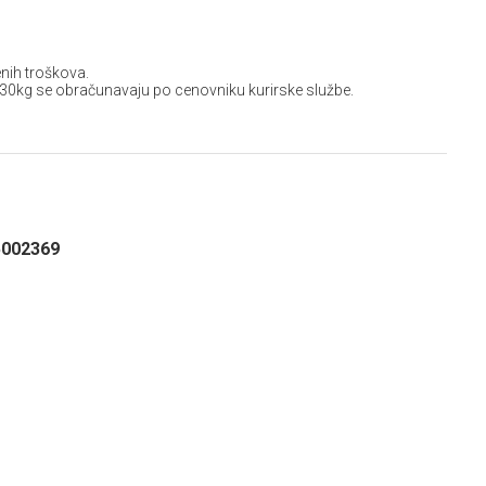
nih troškova.
 30kg se obračunavaju po cenovniku kurirske službe.
5002369