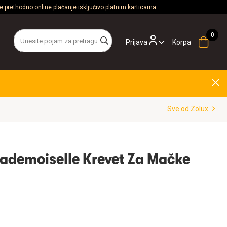
 prethodno online plaćanje isključivo platnim karticama.
Prijava
Korpa
Sve od Zolux
ademoiselle Krevet Za Mačke