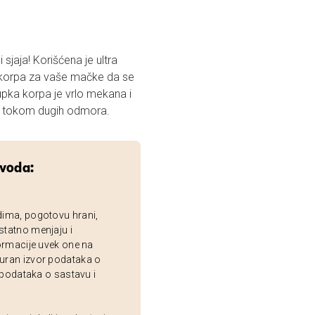
aja! Korišćena je ultra
a korpa za vaše mačke da se
upka korpa je vrlo mekana i
na. Mekana unutrašnjost će mačkama prijati tokom dugih odmora.
zvoda:
dima, pogotovu hrani,
statno menjaju i
ormacije uvek one na
uran izvor podataka o
 podataka o sastavu i