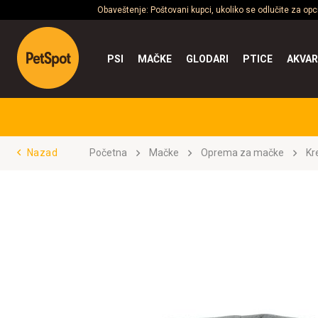
Obaveštenje: Poštovani kupci, ukoliko se odlučite za op
PSI
MAČKE
GLODARI
PTICE
AKVAR
Nazad
Početna
Mačke
Oprema za mačke
Kre