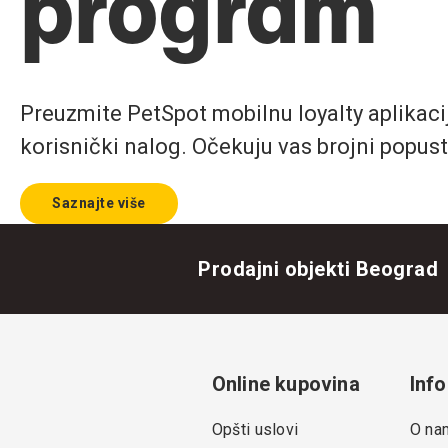
program
Preuzmite PetSpot mobilnu loyalty aplikaciju
korisnički nalog. Očekuju vas brojni popust
Saznajte više
Prodajni objekti Beograd
Online kupovina
Info
Opšti uslovi
O na