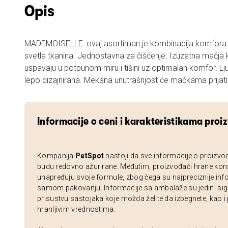
Opis
MADEMOISELLE: ovaj asortiman je kombinacija komfora i sj
svetla tkanina. Jednostavna za čišćenje. Izuzetna mačj
uspavaju u potpunom miru i tišini uz optimalan komfor. Lj
lepo dizajnira
Informacije o ceni i karakteristikama proi
Kompanija
PetSpot
nastoji da sve informacije o proizvo
budu redovno ažurirane. Međutim, proizvođači hrane kon
unapređuju svoje formule, zbog čega su najpreciznije inf
samom pakovanju. Informacije sa ambalaže su jedini sig
prisustvu sastojaka koje možda želite da izbegnete, kao i
hranljivim vrednostima.