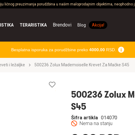
ciju ličnog preuzimanja porudžbina u našim maloprodajnim objektima, neophodno je
Brendovi
ISTIKA
TERARISTIKA
Blog
Akcija!
Besplatna isporuka za porudžbine preko
4000.00
RSD.
veti i ležaljke
500236 Zolux Mademoiselle Krevet Za Mačke S45
Lista
želja
500236 Zolux M
S45
Šifra artikla
014070
Nema na stanju