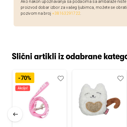
Ako nakon upoznavanja sa podacima sa ambalaže niste si
proizvod dobar izbor za vašeg ljubimca, možete se obrati
pozivom na broj
+38163291722
.
Slični artikli iz odabrane katego
-70%
odaj
poredi
Dodaj
Uporedi
Doda
Upor
u
u
istu
listu
listu
elja
želja
želja