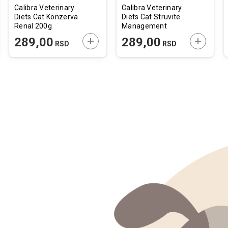
Calibra Veterinary
Calibra Veterinary
Diets Cat Konzerva
Diets Cat Struvite
Renal 200g
Management
Konzerva 200g
JTE U KORPU
DODAJTE U KORPU
DODAJTE
289,00
289,00
RSD
RSD