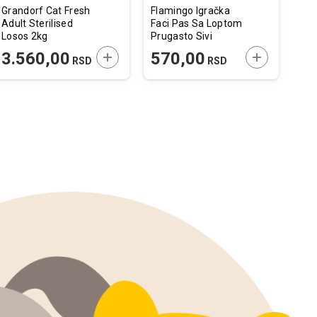
Grandorf Cat Fresh
Flamingo Igračka
Pro
Adult Sterilised
Faci Pas Sa Loptom
Sav
Losos 2kg
Prugasto Sivi
Ćur
 U KORPU
DODAJTE U KORPU
DODAJTE U 
3.560,00
570,00
1
RSD
RSD