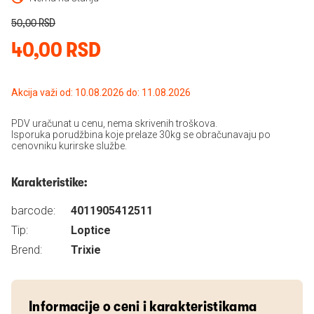
50,00 RSD
40,00 RSD
Akcija važi od: 10.08.2026 do: 11.08.2026
PDV uračunat u cenu, nema skrivenih troškova.
Isporuka porudžbina koje prelaze 30kg se obračunavaju po
cenovniku kurirske službe.
Karakteristike:
barcode:
4011905412511
Tip:
Loptice
Brend:
Trixie
Informacije o ceni i karakteristikama