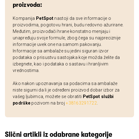
proizvoda:
Kompanija
PetSpot
nastoji da sve informacije o
proizvodima, pogotovu hrani, budu redovno ažurirane.
Međutim, proizvođači hrane konstatno menjaju i
unapređuju svoje formule, zbog čega su najpreciznije
informacije uvek one na samom pakovanju.
Informacije sa ambalaže su jedini siguran izvor
podataka o prisustvu sastojaka koje možda želite da
izbegnete, kao i podataka o sastavu i hranljivim
vrednostima.
Ako nakon upoznavanja sa podacima sa ambalaže
niste sigurni da li je određeni proizvod dobar izbor za
vašeg ljubimca, možete se obratiti
PetSpot službi
podrške
pozivom na broj
+38163291722
.
Slični artikli iz odabrane kategorije