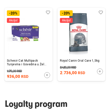
Dodaj
Uporedi
Dod
Upo
-20%
-20%
u
u
listu
listu
želja
želj
Schesir Cat Multipack
Royal Canin Oral Care 1,5kg
Tunjevina i Govedina u Želeu
3.420,00
RSD
6x50g
1.170,00
RSD
DODAJ
2.736,00
RSD
DODAJTE U KORPU
936,00
RSD
Loyalty program