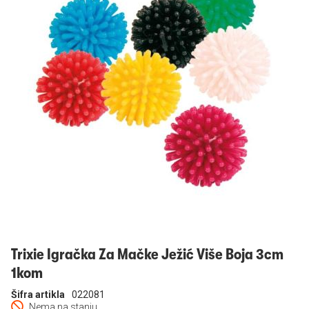
Prijavi se
Trixie Igračka Za Mačke Ježić Više Boja 3cm
1kom
Šifra artikla
022081
Nema na stanju