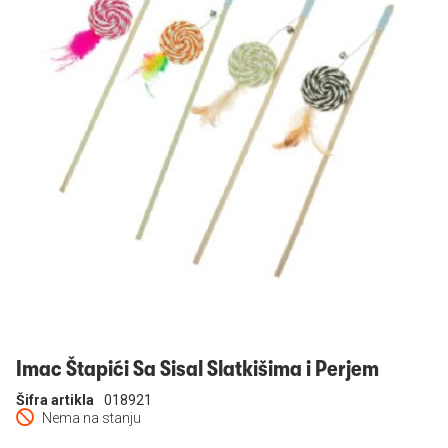
Prijavi se
Imac Štapići Sa Sisal Slatkišima i Perjem
Šifra artikla
018921
Nema na stanju