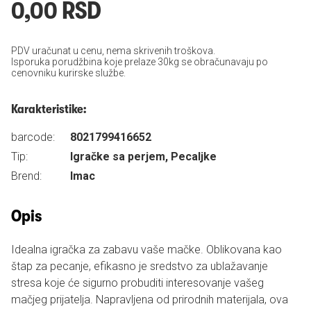
0,00 RSD
PDV uračunat u cenu, nema skrivenih troškova.
Isporuka porudžbina koje prelaze 30kg se obračunavaju po
cenovniku kurirske službe.
Karakteristike:
barcode:
8021799416652
Tip:
Igračke sa perjem, Pecaljke
Brend:
Imac
Opis
Idealna igračka za zabavu vaše mačke. Oblikovana kao
štap za pecanje, efikasno je sredstvo za ublažavanje
stresa koje će sigurno probuditi interesovanje vašeg
mačjeg prijatelja. Napravljena od prirodnih materijala, ova