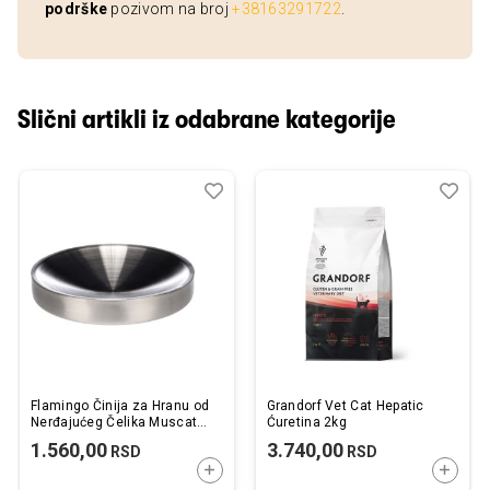
podrške
pozivom na broj
+38163291722
.
Slični artikli iz odabrane kategorije
Dodaj
Uporedi
Dod
Upo
u
u
listu
listu
želja
želj
Flamingo Činija za Hranu od
Grandorf Vet Cat Hepatic
Nerđajućeg Čelika Muscat
Ćuretina 2kg
17,5x3x17,5cm / 270ml
1.560,00
3.740,00
RSD
RSD
DODAJTE U KORPU
DODAJ