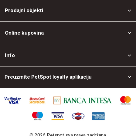
Prodajni objekti
Online kupovina
Opšti uslovi
Info
Politika privatnosti
O nama
Povrat robe
Preuzmite PetSpot loyalty aplikaciju
Prodajni objekti
Posao kod nas
©
2026 Petspot sva prava zadržana.