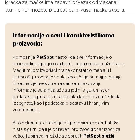
igračka za mačke ima zabavni privezak od vlakana i
tkanine koji možete protresti da bi vaša mačka skočila.
Informacije o ceni i karakteristikama
proizvoda:
Kompanija
PetSpot
nastoji da sve informacije o
proizvodima, pogotovu hrani, budu redovno ažurirane.
Međutim, proizvođači hrane konstatno menjaju i
unapređuju svoje formule, zbog čega su najpreciznije
informacije uvek one na samom pakovanju.
Informacije sa ambalaže su jedini siguran izvor
podataka o prisustvu sastojaka koje možda želite da
izbegnete, kao i podataka o sastavu i hranljivim
vrednostima.
Ako nakon upoznavanja sa podacima sa ambalaže
niste sigurni da li je određeni proizvod dobar izbor za
vašeg ljubimca, možete se obratiti
PetSpot službi