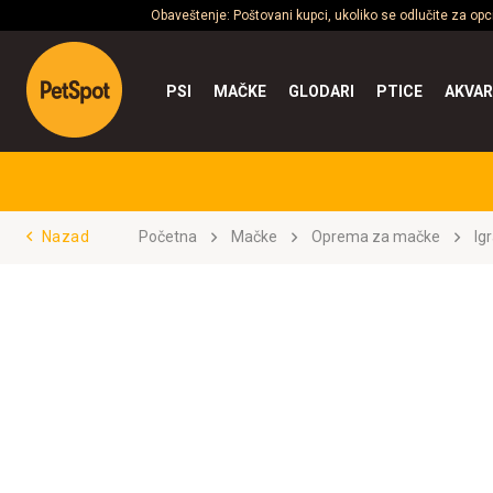
Obaveštenje: Poštovani kupci, ukoliko se odlučite za op
PSI
MAČKE
GLODARI
PTICE
AKVAR
Nazad
Početna
Mačke
Oprema za mačke
Ig