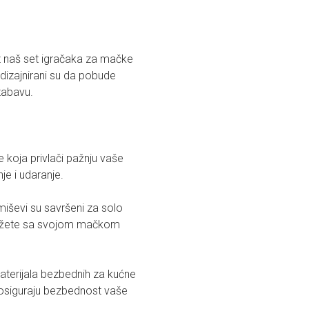
uz naš set igračaka za mačke
 dizajnirani su da pobude
zabavu.
 koja privlači pažnju vaše
nje i udaranje.
miševi su savršeni za solo
ovežete sa svojom mačkom
materijala bezbednih za kućne
i osiguraju bezbednost vaše