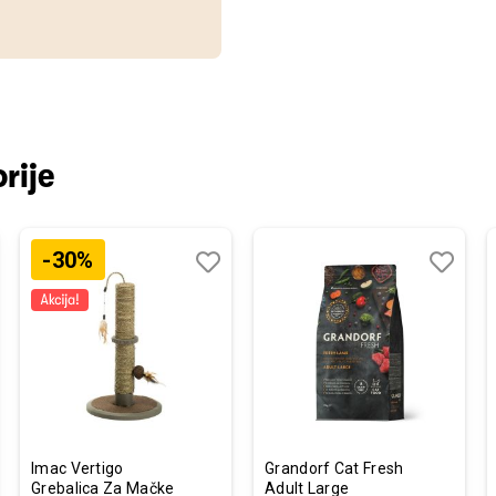
rije
-30%
j
edi
Dodaj
Uporedi
Dodaj
Uporedi
u
u
listu
listu
želja
želja
Imac Vertigo
Grandorf Cat Fresh
Grebalica Za Mačke
Adult Large