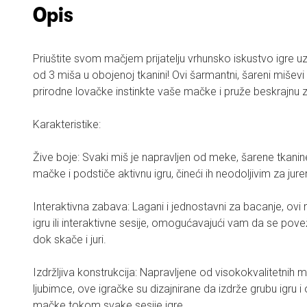
Opis
Priuštite svom mačjem prijatelju vrhunsko iskustvo igre 
od 3 miša u obojenoj tkanini! Ovi šarmantni, šareni miševi
prirodne lovačke instinkte vaše mačke i pruže beskrajnu 
Karakteristike:
Žive boje: Svaki miš je napravljen od meke, šarene tkanine
mačke i podstiče aktivnu igru, čineći ih neodoljivim za jure
Interaktivna zabava: Lagani i jednostavni za bacanje, ovi 
igru ili interaktivne sesije, omogućavajući vam da se p
dok skače i juri.
Izdržljiva konstrukcija: Napravljene od visokokvalitetnih 
ljubimce, ove igračke su dizajnirane da izdrže grubu igru 
mačke tokom svake sesije igre.