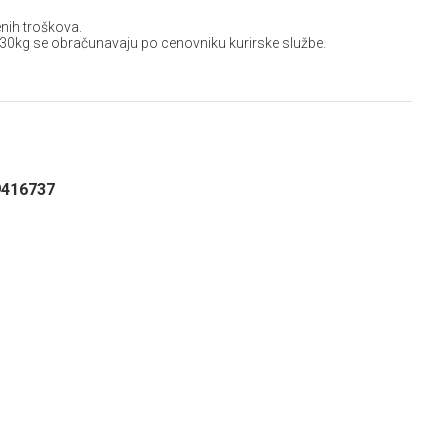
nih troškova.
 30kg se obračunavaju po cenovniku kurirske službe.
9416737