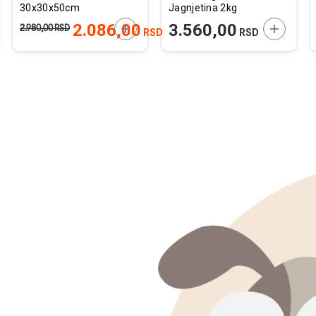
30x30x50cm
Jagnjetina 2kg
JTE U KORPU
DODAJTE U KORPU
DODAJTE
2.086,00
3.560,00
2.980,00
RSD
RSD
RSD