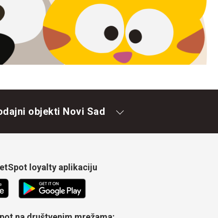
odajni objekti Novi Sad
tSpot loyalty aplikaciju
Spot na društvenim mrežama: