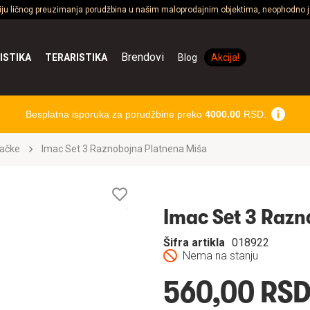
ciju ličnog preuzimanja porudžbina u našim maloprodajnim objektima, neophodno je
Brendovi
ISTIKA
TERARISTIKA
Blog
Akcija!
Besplatna isporuka za porudžbine preko
4000.00
RSD.
račke
Imac Set 3 Raznobojna Platnena Miša
Lista
želja
Imac Set 3 Razn
Šifra artikla
018922
Nema na stanju
560,00 RS