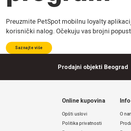
Preuzmite PetSpot mobilnu loyalty aplikaciju
korisnički nalog. Očekuju vas brojni popust
Saznajte više
Prodajni objekti Beograd
Online kupovina
Info
Opšti uslovi
O na
Politika privatnosti
Proda