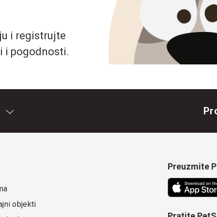
 i registrujte
i i pogodnosti.
Pr
Preuzmite Pe
ma
jni objekti
Pratite Pet