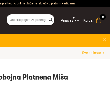
 prethodno online plaćanje isključivo platnim karticama.
Prijava
Korpa
Sve od Imac
obojna Platnena Miša
D