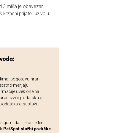
d 3 miša je obavezan
rzneni prijatelj uživa u
zvoda:
dima, pogotovu hrani,
statno menjaju i
ormacije uvek one na
uran izvor podataka o
 podataka o sastavu i
gurni da li je određeni
ti
PetSpot službi podrške