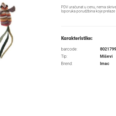
PDV uračunat u cenu, nema skrive
Isporuka porudžbina koje prelaze
Karakteristike:
barcode:
802179
Tip:
Miševi
Brend:
Imac