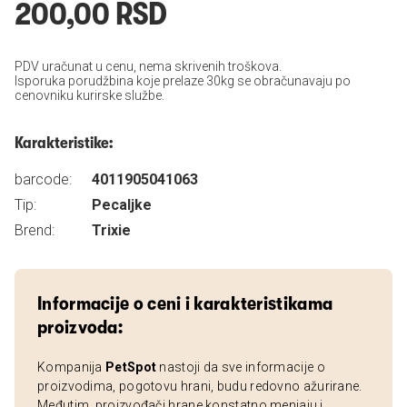
200,00 RSD
PDV uračunat u cenu, nema skrivenih troškova.
Isporuka porudžbina koje prelaze 30kg se obračunavaju po
cenovniku kurirske službe.
Karakteristike:
barcode:
4011905041063
Tip:
Pecaljke
Brend:
Trixie
Informacije o ceni i karakteristikama
proizvoda:
Kompanija
PetSpot
nastoji da sve informacije o
proizvodima, pogotovu hrani, budu redovno ažurirane.
Međutim, proizvođači hrane konstatno menjaju i