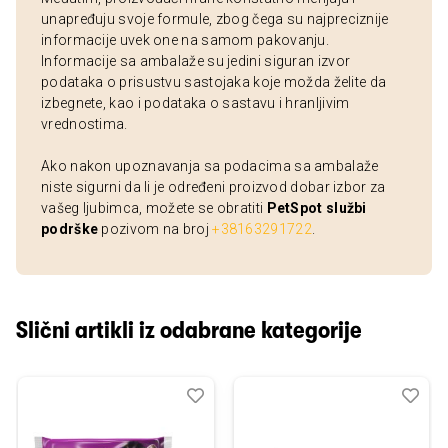
unapređuju svoje formule, zbog čega su najpreciznije
informacije uvek one na samom pakovanju.
Informacije sa ambalaže su jedini siguran izvor
podataka o prisustvu sastojaka koje možda želite da
izbegnete, kao i podataka o sastavu i hranljivim
vrednostima.
Ako nakon upoznavanja sa podacima sa ambalaže
niste sigurni da li je određeni proizvod dobar izbor za
vašeg ljubimca, možete se obratiti
PetSpot službi
podrške
pozivom na broj
+38163291722
.
Slični artikli iz odabrane kategorije
Dodaj
Uporedi
Dod
Upo
u
u
listu
listu