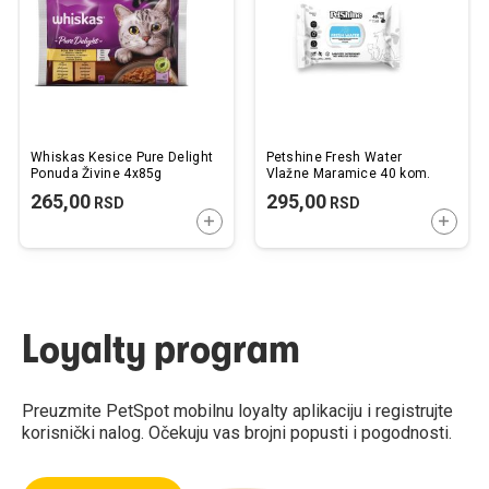
želja
želj
Whiskas Kesice Pure Delight
Petshine Fresh Water
Ponuda Živine 4x85g
Vlažne Maramice 40 kom.
265,00
295,00
RSD
RSD
DODAJTE U KORPU
DODAJ
Loyalty program
Preuzmite PetSpot mobilnu loyalty aplikaciju i registrujte
korisnički nalog. Očekuju vas brojni popusti i pogodnosti.