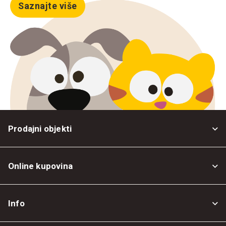
Saznajte više
Prodajni objekti
Online kupovina
Opšti uslovi
Info
Politika privatnosti