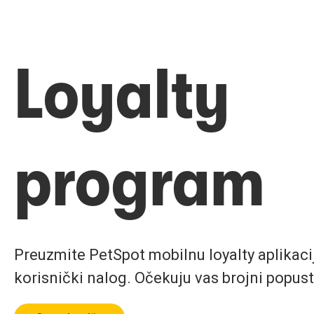
Loyalty
program
Preuzmite PetSpot mobilnu loyalty aplikaciju
korisnički nalog. Očekuju vas brojni popust