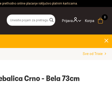
 prethodno online plaćanje isključivo platnim karticama.
Prijava
Korpa
Sve od Trixie
rebalica Crno - Bela 73cm