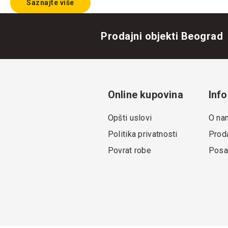
Saznajte više
Prodajni objekti Beograd
Online kupovina
Info
Opšti uslovi
O na
Politika privatnosti
Proda
Povrat robe
Posa