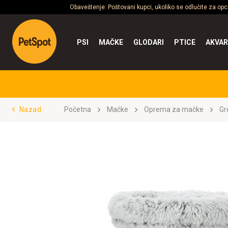
Obaveštenje: Poštovani kupci, ukoliko se odlučite za op
PSI
MAČKE
GLODARI
PTICE
AKVAR
Nazad
Početna
Mačke
Oprema za mačke
Gr