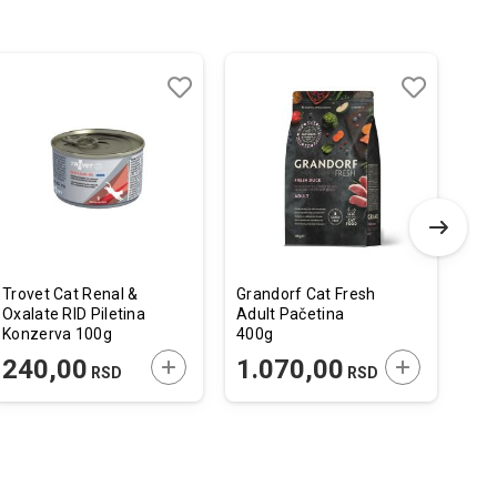
Dodaj
Uporedi
Dodaj
Uporedi
u
u
listu
listu
želja
želja
Trovet Cat Renal &
Grandorf Cat Fresh
Pro
Oxalate RID Piletina
Adult Pačetina
Die
Konzerva 100g
400g
Gas
1,5
 U KORPU
DODAJTE U KORPU
DODAJTE U 
240,00
1.070,00
2
RSD
RSD