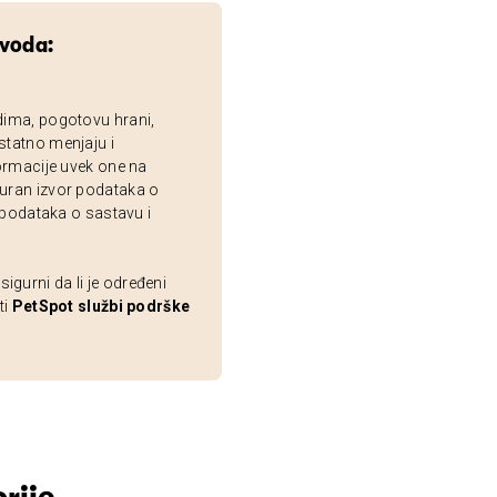
zvoda:
dima, pogotovu hrani,
statno menjaju i
ormacije uvek one na
uran izvor podataka o
 podataka o sastavu i
gurni da li je određeni
ti
PetSpot službi podrške