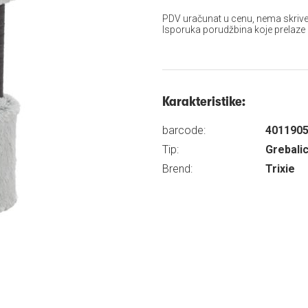
PDV uračunat u cenu, nema skrive
Isporuka porudžbina koje prelaze
Karakteristike:
barcode:
401190
Tip:
Grebali
Brend:
Trixie