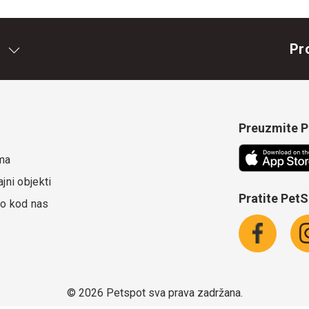
Pr
Preuzmite Pe
ma
jni objekti
Pratite Pet
o kod nas
©
2026 Petspot sva prava zadržana.