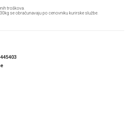
nih troškova.
 30kg se obračunavaju po cenovniku kurirske službe.
5445403
ce