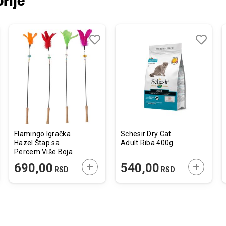
rije
j
edi
Dodaj
Uporedi
Dodaj
Uporedi
u
u
listu
listu
želja
želja
Flamingo Igračka
Schesir Dry Cat
Hazel Štap sa
Adult Riba 400g
Percem Više Boja
75cm / 1 kom.
JTE U KORPU
DODAJTE U KORPU
DODAJTE
690,00
540,00
RSD
RSD