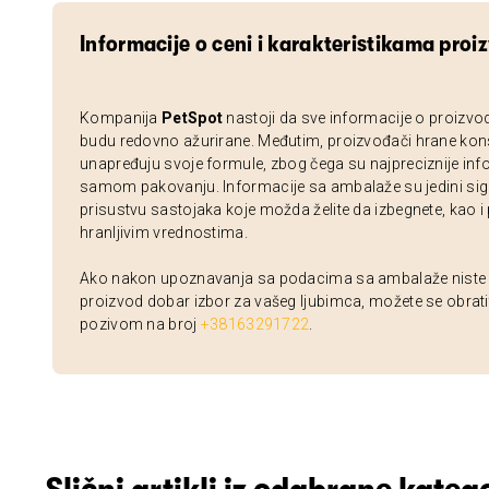
Informacije o ceni i karakteristikama proi
Kompanija
PetSpot
nastoji da sve informacije o proizvo
budu redovno ažurirane. Međutim, proizvođači hrane kon
unapređuju svoje formule, zbog čega su najpreciznije inf
samom pakovanju. Informacije sa ambalaže su jedini sig
prisustvu sastojaka koje možda želite da izbegnete, kao i
hranljivim vrednostima.
Ako nakon upoznavanja sa podacima sa ambalaže niste si
proizvod dobar izbor za vašeg ljubimca, možete se obrati
pozivom na broj
+38163291722
.