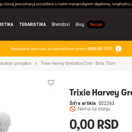
ciju ličnog preuzimanja porudžbina u našim maloprodajnim objektima, neophodno je
Brendovi
ISTIKA
TERARISTIKA
Blog
Akcija!
Besplatna isporuka za porudžbine preko
4000.00
RSD.
ebalice i penjalice
Trixie Harvey Grebalica Crno - Bela 73cm
Lista
želja
Trixie Harvey G
Šifra artikla
022263
Nema na stanju
0,00 RSD