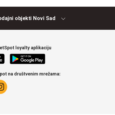
odajni objekti Novi Sad
tSpot loyalty aplikaciju
Spot na društvenim mrežama: