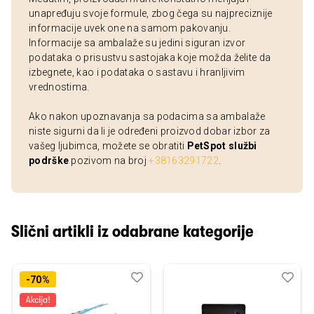
unapređuju svoje formule, zbog čega su najpreciznije
informacije uvek one na samom pakovanju.
Informacije sa ambalaže su jedini siguran izvor
podataka o prisustvu sastojaka koje možda želite da
izbegnete, kao i podataka o sastavu i hranljivim
vrednostima.
Ako nakon upoznavanja sa podacima sa ambalaže
niste sigurni da li je određeni proizvod dobar izbor za
vašeg ljubimca, možete se obratiti
PetSpot službi
podrške
pozivom na broj
+38163291722
.
Slični artikli iz odabrane kategorije
Dodaj
Uporedi
Dod
Upo
-70%
u
u
listu
listu