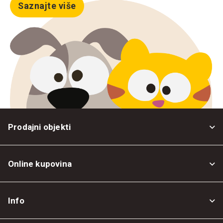
Saznajte više
Prodajni objekti
Online kupovina
Opšti uslovi
Info
Politika privatnosti