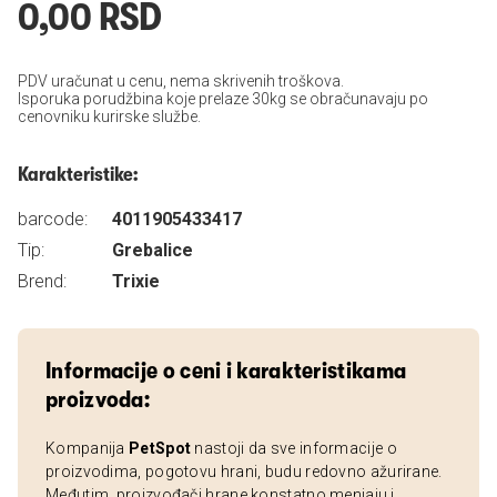
0,00 RSD
PDV uračunat u cenu, nema skrivenih troškova.
Isporuka porudžbina koje prelaze 30kg se obračunavaju po
cenovniku kurirske službe.
Karakteristike:
barcode:
4011905433417
Tip:
Grebalice
Brend:
Trixie
Informacije o ceni i karakteristikama
proizvoda:
Kompanija
PetSpot
nastoji da sve informacije o
proizvodima, pogotovu hrani, budu redovno ažurirane.
Međutim, proizvođači hrane konstatno menjaju i