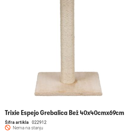
Prijavi se
Trixie Espejo Grebalica Bež 40x40cmx69cm
Šifra artikla
022912
Nema na stanju