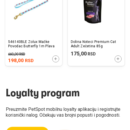
želja
želj
546140BLE Zolux Mačke
Dolina Noteci Premium Cat
Povodac Butterfly 1m Plava
Adult Zečetina 85g
175,00
RSD
660,00
RSD
DODAJTE U KORPU
DODAJ
198,00
RSD
Loyalty program
Preuzmite PetSpot mobilnu loyalty aplikaciju i registrujte
korisnički nalog. Očekuju vas brojni popusti i pogodnosti.