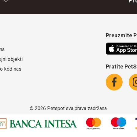
Pr
Preuzmite Pe
ma
jni objekti
Pratite Pet
o kod nas
©
2026 Petspot sva prava zadržana.