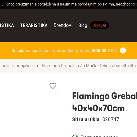
ciju ličnog preuzimanja porudžbina u našim maloprodajnim objektima, neophodno je
Brendovi
ISTIKA
TERARISTIKA
Blog
Akcija!
Besplatna isporuka za porudžbine preko
4000.00
RSD.
ebalice i penjalice
Flamingo Grebalica Za Mačke Odie Taupe 40x40
Lista
želja
Flamingo Grebal
40x40x70cm
Šifra artikla
026747