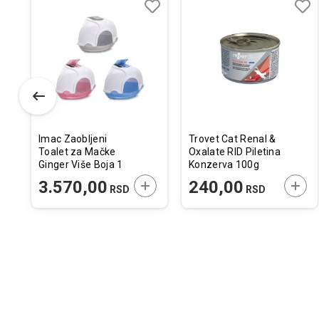
odaj
poredi
Dodaj
Uporedi
Doda
Upor
u
u
istu
listu
listu
elja
želja
želja
Imac Zaobljeni
Trovet Cat Renal &
Toalet za Mačke
Oxalate RID Piletina
Ginger Više Boja 1
Konzerva 100g
kom. /
ODAJTE U KORPU
DODAJTE U KORPU
DODA
3.570,00
240,00
RSD
RSD
52x52x44,5cm