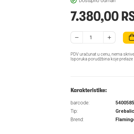
Dostupno odmah
7.380,00 R
PDV uračunat u cenu, nema skrive
Isporuka porudžbina koje prelaze
Karakteristike:
barcode:
540058
Tip:
Grebali
Brend:
Flaming