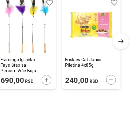
Dodaj
Uporedi
Dodaj
Uporedi
u
u
listu
listu
želja
želja
Flamingo Igračka
Friskies Cat Junior
Gra
Faye Štap sa
Piletina 4x85g
Fre
Percem Više Boja
Pil
75cm / 1 kom.
Ška
 U KORPU
DODAJTE U KORPU
DODAJTE U 
690,00
240,00
2
RSD
RSD