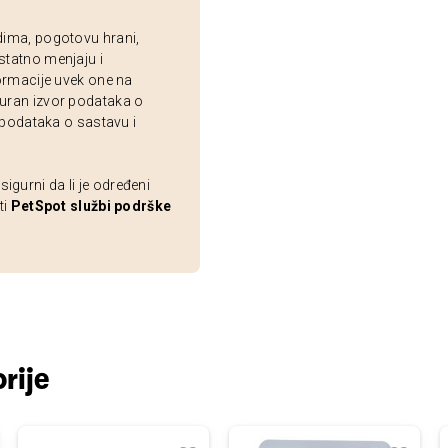
dima, pogotovu hrani,
statno menjaju i
ormacije uvek one na
uran izvor podataka o
 podataka o sastavu i
gurni da li je određeni
ti
PetSpot službi podrške
rije