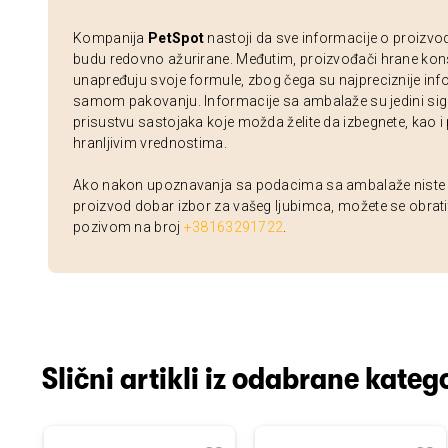
Kompanija
PetSpot
nastoji da sve informacije o proizvo
budu redovno ažurirane. Međutim, proizvođači hrane kon
unapređuju svoje formule, zbog čega su najpreciznije inf
samom pakovanju. Informacije sa ambalaže su jedini sig
prisustvu sastojaka koje možda želite da izbegnete, kao i
hranljivim vrednostima.
Ako nakon upoznavanja sa podacima sa ambalaže niste si
proizvod dobar izbor za vašeg ljubimca, možete se obrati
pozivom na broj
+38163291722
.
Slični artikli iz odabrane katego