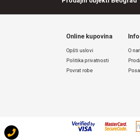
Prodajni objekti Beograd
Online kupovina
Info
Opšti uslovi
O na
Politika privatnosti
Proda
Povrat robe
Posa