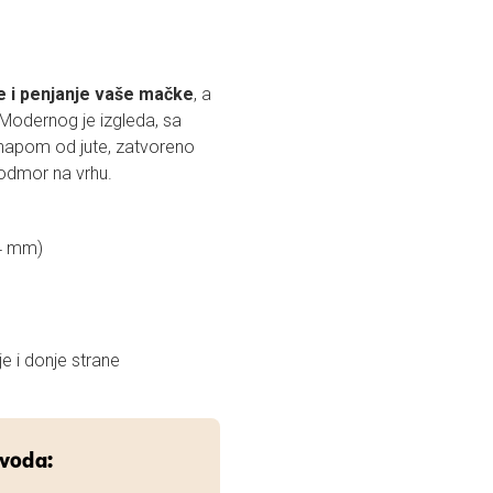
e i penjanje vaše mačke
, a
. Modernog je izgleda, sa
napom od jute, zatvoreno
 odmor na vrhu.
4 mm)
je i donje strane
zvoda: