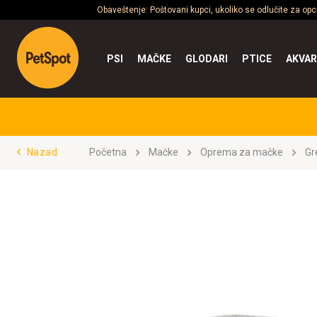
Obaveštenje: Poštovani kupci, ukoliko se odlučite za op
PSI
MAČKE
GLODARI
PTICE
AKVAR
Nazad
Početna
Mačke
Oprema za mačke
Gr