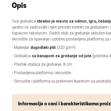
Opis
Ova grebalica
idealno je mesto za odmor, igru, češanj
ujedno će zadovoljiti i njen prirodni instinkt za grebanjem
čupavom teksturom. Sadrži stub za grebanje obložen ka
skrovište za spavanje i udobnu postavljenu platformu za
- Materijal:
dugodlaki pliš
(320 g/m²)
- Grebalica
sa kanapom za grebanje od jute
(prečnika 
- Prečnik stubića za grebanje: 8 cm
- Postavljena platforma i skrovište
- Skrovište i platforma su prekriveni tkaninom sa unutrašn
Informacije o ceni i karakteristikama proi