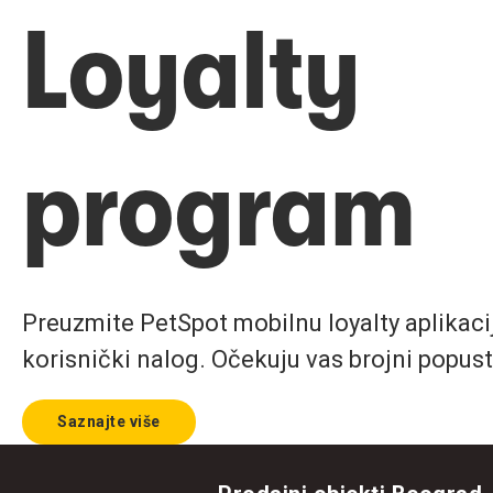
Loyalty
program
Preuzmite PetSpot mobilnu loyalty aplikaciju
korisnički nalog. Očekuju vas brojni popust
Saznajte više