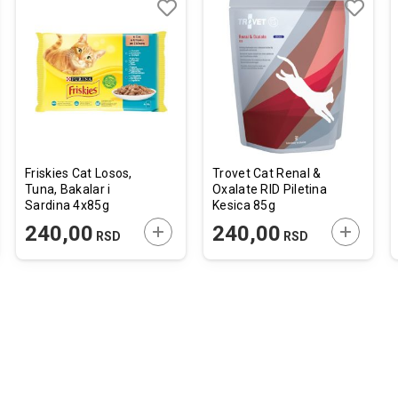
j
edi
Dodaj
Uporedi
Dodaj
Uporedi
u
u
listu
listu
želja
želja
Friskies Cat Losos,
Trovet Cat Renal &
Tuna, Bakalar i
Oxalate RID Piletina
Sardina 4x85g
Kesica 85g
JTE U KORPU
DODAJTE U KORPU
DODAJTE
240,00
240,00
RSD
RSD