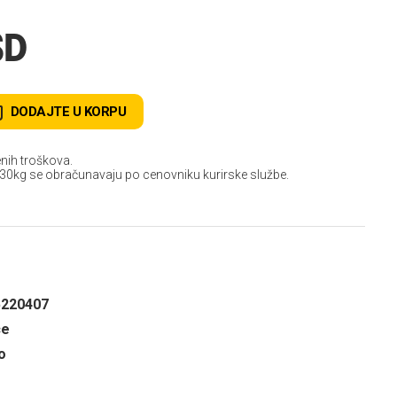
SD
DODAJTE U KORPU
nih troškova.
 30kg se obračunavaju po cenovniku kurirske službe.
5220407
ce
o