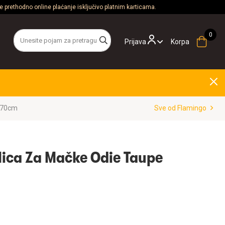
 prethodno online plaćanje isključivo platnim karticama.
Prijava
Korpa
x70cm
Sve od Flamingo
ica Za Mačke Odie Taupe