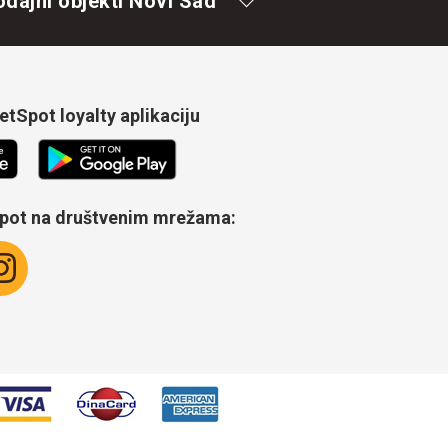
odajni objekti Novi Sad
tSpot loyalty aplikaciju
Spot na društvenim mrežama: