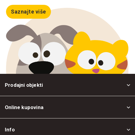
Saznajte više
Prodajni objekti
Online kupovina
Opšti uslovi
Info
Politika privatnosti