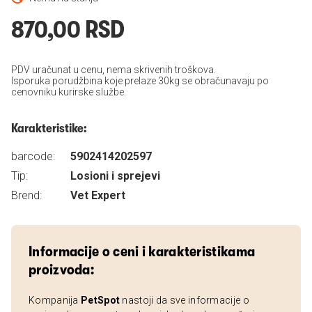
870,00 RSD
PDV uračunat u cenu, nema skrivenih troškova.
Isporuka porudžbina koje prelaze 30kg se obračunavaju po
cenovniku kurirske službe.
Karakteristike:
barcode:
5902414202597
Tip:
Losioni i sprejevi
Brend:
Vet Expert
Informacije o ceni i karakteristikama
proizvoda:
Kompanija
PetSpot
nastoji da sve informacije o