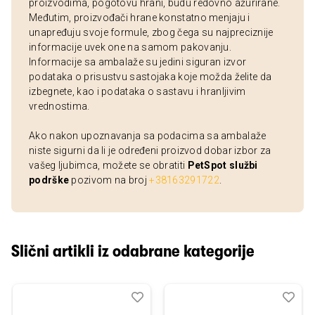
proizvodima, pogotovu hrani, budu redovno ažurirane.
Međutim, proizvođači hrane konstatno menjaju i
unapređuju svoje formule, zbog čega su najpreciznije
informacije uvek one na samom pakovanju.
Informacije sa ambalaže su jedini siguran izvor
podataka o prisustvu sastojaka koje možda želite da
izbegnete, kao i podataka o sastavu i hranljivim
vrednostima.
Ako nakon upoznavanja sa podacima sa ambalaže
niste sigurni da li je određeni proizvod dobar izbor za
vašeg ljubimca, možete se obratiti
PetSpot službi
podrške
pozivom na broj
+38163291722
.
Slični artikli iz odabrane kategorije
Dodaj
Uporedi
Dod
Upo
u
u