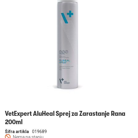
Prijavi se
VetExpert AluHeal Sprej za Zarastanje Rana
200ml
Šifra artikla
019689
Nema na stanju