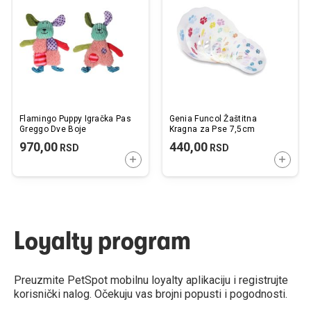
listu
listu
želja
želj
Flamingo Puppy Igračka Pas
Genia Funcol Žaštitna
Greggo Dve Boje
Kragna za Pse 7,5cm
970,00
440,00
RSD
RSD
DODAJTE U KORPU
DODAJ
Loyalty program
Preuzmite PetSpot mobilnu loyalty aplikaciju i registrujte
korisnički nalog. Očekuju vas brojni popusti i pogodnosti.