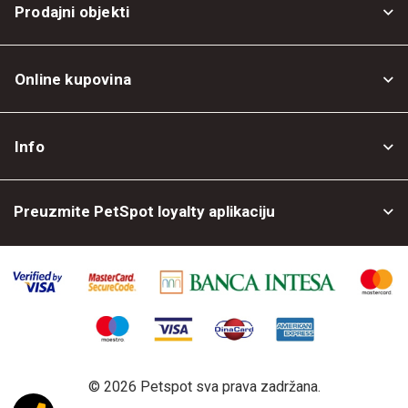
Prodajni objekti
Online kupovina
Opšti uslovi
Info
Politika privatnosti
O nama
Povrat robe
Preuzmite PetSpot loyalty aplikaciju
Prodajni objekti
Posao kod nas
©
2026 Petspot sva prava zadržana.