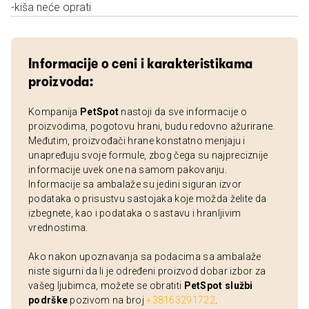
-kiša neće oprati
Informacije o ceni i karakteristikama
proizvoda:
Kompanija
PetSpot
nastoji da sve informacije o
proizvodima, pogotovu hrani, budu redovno ažurirane.
Međutim, proizvođači hrane konstatno menjaju i
unapređuju svoje formule, zbog čega su najpreciznije
informacije uvek one na samom pakovanju.
Informacije sa ambalaže su jedini siguran izvor
podataka o prisustvu sastojaka koje možda želite da
izbegnete, kao i podataka o sastavu i hranljivim
vrednostima.
Ako nakon upoznavanja sa podacima sa ambalaže
niste sigurni da li je određeni proizvod dobar izbor za
vašeg ljubimca, možete se obratiti
PetSpot službi
podrške
pozivom na broj
+38163291722
.