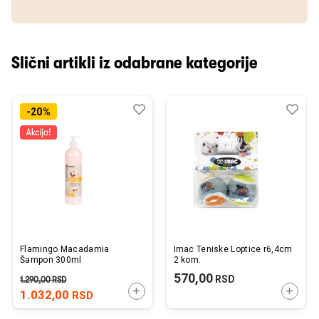
Slični artikli iz odabrane kategorije
Dodaj
Uporedi
Dod
Upo
-20%
u
u
listu
listu
želja
želj
Flamingo Macadamia
Imac Teniske Loptice r6,4cm
Šampon 300ml
2 kom.
570,00
RSD
1.290,00
RSD
DODAJTE U KORPU
DODAJ
1.032,00
RSD