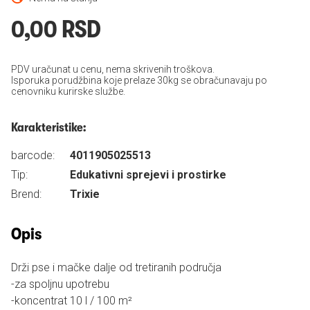
0,00 RSD
PDV uračunat u cenu, nema skrivenih troškova.
Isporuka porudžbina koje prelaze 30kg se obračunavaju po
cenovniku kurirske službe.
Karakteristike:
barcode:
4011905025513
Tip:
Edukativni sprejevi i prostirke
Brend:
Trixie
Opis
Drži pse i mačke dalje od tretiranih područja
-za spoljnu upotrebu
-koncentrat 10 l / 100 m²